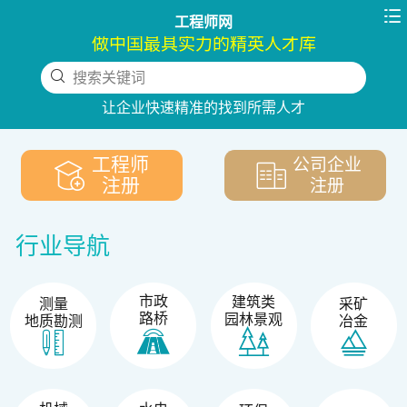

工程师网
做中国最具实力的精英人才库
搜索关键词
下拉刷新
让企业快速精准的找到所需人才
工程师
公司企业
注册
注册
行业导航
市政
建筑类
测量
采矿
路桥
园林景观
地质勘测
冶金