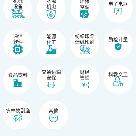
机械
水电
环保
电子电器
设备
机电
空调
纺织印染
通信
能源
质检计量
造纸印刷
软件
化工
交通运输
财经
科教文卫
食品饮料
安保
管理
农林牧副渔
其他