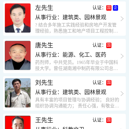
工作学习认真踏实，能够吃苦耐劳，责任
计，工程经济技术分析，能适应建筑行业
左先生
认证：
心强。 性格外向、开朗，有良好的人
各种岗位，组织协调能力强，技术全面，
际关系和一定的组织能力。做事认真负
从事行业：建筑类、园林景观
适用工地管理． 本人1978年高中毕业，同
责、积极肯干。我有信心在今后的工作岗
年参加工作，至今已在建筑行业工作了30
? 结合多年施工实践经验和房地产开发管
位上发挥自己的才能!积极的人生观，在我
年。从1978年进入本县建筑公司学徒开始
理经验，熟悉施工和地产项目工程控制要
的字典中没有“放弃”，始终坚信只要努力
历任技术员、工长、项目技术负责人、项
点； ? 熟悉地产开发流程，有敏锐的市场
没有什么不可以。做事认真负责，具有较
目经理、专业监理工程师等职。 管理过许
意识，丰富的经营理念和管理手段，能独
唐先生
认证：
快掌握一种新事物的能力。我的格言：也
多各种结构的工业及民用建筑。1984年至
立处理各种工程技术问题；具有较强的沟
许我不是最好的，但我会做得更好。知识
1986年就职于新疆乌鲁木齐铁路局劳动服
从事行业：能源、化工、医药
通协调能力和组织管理能力； ? 近十多年
面广泛，头脑灵活，思维开阔敏捷，极富
务公司建筑三工区任技术员。参于管理的
的房地产方面工作经验，现任职江苏雨润
药剂师，中共党员。1965年毕业于中国科
创新精神。
项目有：职工居乐部游艺楼，4000平方，
农产品集团南昌公司副总经理兼工程总工
技大学。曾任湖南湘中制药有限公司总工
砖混结构。职工电教楼，8000平方，框架
程师。 ? 有高度的敬业精神和团队合作意
程师。湖南省精密分析仪器协会业务委
结构。幼儿园办公楼，砖混结构，3000平
识，能够合理高效的做好企业内部管理和
员、理事。高级工程师，执业药师，中国
刘先生
认证：
方。1987至1981988年爱聘于郑州市荥阳
人员结构调整；具有大型工程及房地产公
药学会高级会员。享受国务院津贴专家。
第二建筑公司，任郑州市天然气公司基地
司管理经验，以及公关的能力和商务谈判
从事行业：建筑类、园林景观
丙戊酸镁缓释片及其制备工艺国家发明专
建设项目施工员。该项目有15层办公楼及
能力。 ? 自认为是个有良好职业道德、有
利人。
具有丰富的项目管理与协调经验； 良好的
裙楼一栋8000平方。框架结构。住宅楼4
责任心、有敬业精神，能承受巨大工作压
组织协调沟通能力； 责任心强，有敬业创
栋16000平方，6层砖混结构。1989年至19
力的职业经理人！……
新精神； 熟悉可视非可视楼宇对讲系统、
90任该公司河南省济源特种钢厂项目部技
闭路电视监控系统、防盗报警系统、门禁
王先生
认证：
术负责人，该项目为水泥生产线，该项目
一卡通系统、停车场管理系统、巡更系
有圆形连体熟料仓12，每个直径9米高41