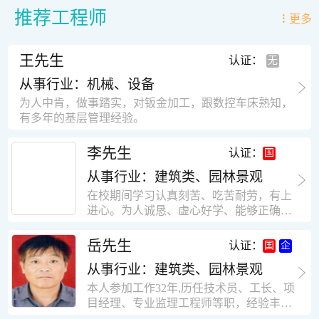
推荐工程师
更多
王先生
认证：
从事行业：机械、设备
为人中肯，做事踏实，对钣金加工，跟数控车床熟知，
有多年的基层管理经验。
李先生
认证：
从事行业：建筑类、园林景观
在校期间学习认真刻苦、吃苦耐劳，有上
进心。为人诚恳、虚心好学、能够正确对
待、处理生活及工作中遇到的各种困难，
思想积极上进，接受能力和独立能力强，
岳先生
认证：
有很强的团队精神和集体荣誉感。做事认
从事行业：建筑类、园林景观
真负责，有很强的责任心。秉承山大扎
实、厚重的学风。为人正直、诚信、稳
本人参加工作32年,历任技术员、工长、项
重。有强烈的上进心、事业心。有很强的
目经理、专业监理工程师等职，经验丰
对环境的适应能力，可以很快融入集体。
富，知识面广，能独立完成施工组织设