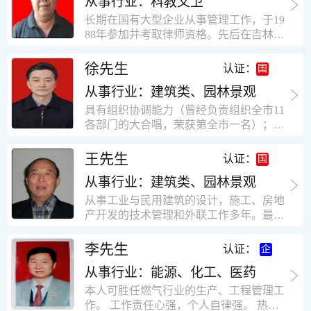
从事行业：科教文卫
统、远程抄表系统等相关系统主流产品，
米，砖混结构，皮带运输走廊一个，框架
有较强的售前技术支持能力，并具有较丰
长期在国有大型企业从事管理工作，于19
结构长185米，高5.2米的框架结构。1991
富的设备调试经验； 能独立完成系统集成
88年参加并考取律师资格。先后在吉林油
年调入新乡市新营建筑公司历任：七里三
项目售前的方案设计； 具有丰富的团队组
田律师事务所（吉林石力律师事务所）、
中项目部技术负责人；河南省新乡市七里
建与扩充经验，并具备教育训练能力；
辽宁华夏律师事务所和辽宁鑫诺律师事务
徐先生
营乡刘庄火力发电厂项目经理，该项目有
认证：
所执业。王律师在数十年的执业经历中，
主厂房一栋4000平方，锅炉房一个，600
从事行业：建筑类、园林景观
多次与美国、英国、香港、北京、深圳等
平方装配式工业厂房，焦作市林果住宅小
地的律师共同办理法律事务。 对民商事的
具有组织协调能力（曾经负责组织全市11
区项目经理，该项目有住宅楼9栋6层砖混
诉讼和非诉讼的合同纠纷、劳动纠纷、债
各部门的大合唱，荣获第全市一名）；知
结构，总建筑面积36000平方米。2004年
务纠纷、房地产纠纷和土地纠纷等案件，
识较全面（涉及经济、机械、土建、会计
到广东工作历任，广州市宏业金基监理有
对刑事案件、仲裁案件都颇有造诣。尤其
等领域）；实际工作能力强，且经验丰
限公司专业监理工程师，广东重工监理有
王先生
认证：
擅长处理涉及公司管理、企业改制，资产
富。
限公司任专业监理工程师，监督的工程
收购重组等法律业务。王律师有多篇学术
从事行业：建筑类、园林景观
有：广东东莞市花润雪花啤酒厂二期扩建
论文在省部级会议和刊物上发表。数十年
工程，该工程有钢结构工业厂房2栋，每
从事工业与民用建筑的设计，施工、房地
的执业经历中，王律师经办了数百起诉讼
栋9000平方米。东莞市新世纪花苑，该工
产开发的技术管理和外联工作多年。最大
和非诉讼案件，取得了较好的经济效益和
程有住宅楼2栋一栋29层，地下2层停车
顶目为濮阳绿城花园一期完成50万平米，
社会效益。 严细认真和勤勉尽责是王福营
场；一栋17层。2栋总面积32000平方米，
最高26层。基础理论和专业技术知识功底
李先生
认证：
律师一贯的工作作风；法律第一和当事人
框架结构。南奥园金州商业步行街等工
深厚，能熟练从事复杂技术工程的设计与
合法权益第一，忠诚和敬业是王福营律师
程。30年的工作经验积累，使自己能适应
从事行业：能源、化工、医药
计算工作，有丰富的大中型工程项目的施
的永恒的追求。
建筑行业的多种工作岗位。
工技术经验。知识广博，设计、施工、予
本人可胜任燃气行业的生产、工程管理工
决算、资产评估等都有较深造诣。曾独立
作。 工作责任心强，个人自律强。 热爱