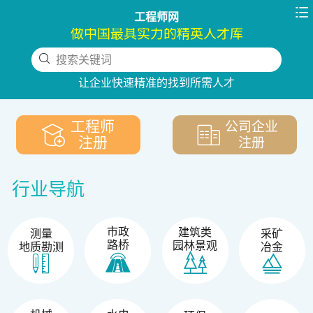

工程师网
做中国最具实力的精英人才库
搜索关键词
下拉刷新
让企业快速精准的找到所需人才
工程师
公司企业
注册
注册
行业导航
市政
建筑类
测量
采矿
路桥
园林景观
地质勘测
冶金