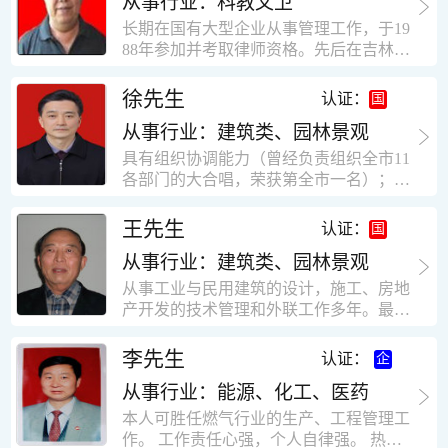
从事行业：科教文卫
统、远程抄表系统等相关系统主流产品，
米，砖混结构，皮带运输走廊一个，框架
有较强的售前技术支持能力，并具有较丰
长期在国有大型企业从事管理工作，于19
结构长185米，高5.2米的框架结构。1991
富的设备调试经验； 能独立完成系统集成
88年参加并考取律师资格。先后在吉林油
年调入新乡市新营建筑公司历任：七里三
项目售前的方案设计； 具有丰富的团队组
田律师事务所（吉林石力律师事务所）、
中项目部技术负责人；河南省新乡市七里
建与扩充经验，并具备教育训练能力；
辽宁华夏律师事务所和辽宁鑫诺律师事务
徐先生
营乡刘庄火力发电厂项目经理，该项目有
认证：
所执业。王律师在数十年的执业经历中，
主厂房一栋4000平方，锅炉房一个，600
从事行业：建筑类、园林景观
多次与美国、英国、香港、北京、深圳等
平方装配式工业厂房，焦作市林果住宅小
地的律师共同办理法律事务。 对民商事的
具有组织协调能力（曾经负责组织全市11
区项目经理，该项目有住宅楼9栋6层砖混
诉讼和非诉讼的合同纠纷、劳动纠纷、债
各部门的大合唱，荣获第全市一名）；知
结构，总建筑面积36000平方米。2004年
务纠纷、房地产纠纷和土地纠纷等案件，
识较全面（涉及经济、机械、土建、会计
到广东工作历任，广州市宏业金基监理有
对刑事案件、仲裁案件都颇有造诣。尤其
等领域）；实际工作能力强，且经验丰
限公司专业监理工程师，广东重工监理有
王先生
认证：
擅长处理涉及公司管理、企业改制，资产
富。
限公司任专业监理工程师，监督的工程
收购重组等法律业务。王律师有多篇学术
从事行业：建筑类、园林景观
有：广东东莞市花润雪花啤酒厂二期扩建
论文在省部级会议和刊物上发表。数十年
工程，该工程有钢结构工业厂房2栋，每
从事工业与民用建筑的设计，施工、房地
的执业经历中，王律师经办了数百起诉讼
栋9000平方米。东莞市新世纪花苑，该工
产开发的技术管理和外联工作多年。最大
和非诉讼案件，取得了较好的经济效益和
程有住宅楼2栋一栋29层，地下2层停车
顶目为濮阳绿城花园一期完成50万平米，
社会效益。 严细认真和勤勉尽责是王福营
场；一栋17层。2栋总面积32000平方米，
最高26层。基础理论和专业技术知识功底
李先生
认证：
律师一贯的工作作风；法律第一和当事人
框架结构。南奥园金州商业步行街等工
深厚，能熟练从事复杂技术工程的设计与
合法权益第一，忠诚和敬业是王福营律师
程。30年的工作经验积累，使自己能适应
从事行业：能源、化工、医药
计算工作，有丰富的大中型工程项目的施
的永恒的追求。
建筑行业的多种工作岗位。
工技术经验。知识广博，设计、施工、予
本人可胜任燃气行业的生产、工程管理工
决算、资产评估等都有较深造诣。曾独立
作。 工作责任心强，个人自律强。 热爱