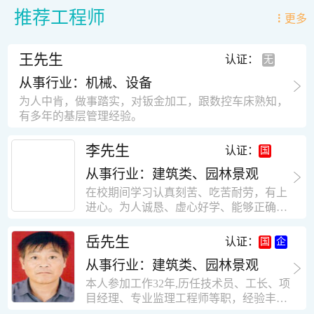
推荐工程师
更多
王先生
认证：
从事行业：机械、设备
为人中肯，做事踏实，对钣金加工，跟数控车床熟知，
有多年的基层管理经验。
李先生
认证：
从事行业：建筑类、园林景观
在校期间学习认真刻苦、吃苦耐劳，有上
进心。为人诚恳、虚心好学、能够正确对
待、处理生活及工作中遇到的各种困难，
思想积极上进，接受能力和独立能力强，
岳先生
认证：
有很强的团队精神和集体荣誉感。做事认
从事行业：建筑类、园林景观
真负责，有很强的责任心。秉承山大扎
实、厚重的学风。为人正直、诚信、稳
本人参加工作32年,历任技术员、工长、项
重。有强烈的上进心、事业心。有很强的
目经理、专业监理工程师等职，经验丰
对环境的适应能力，可以很快融入集体。
富，知识面广，能独立完成施工组织设