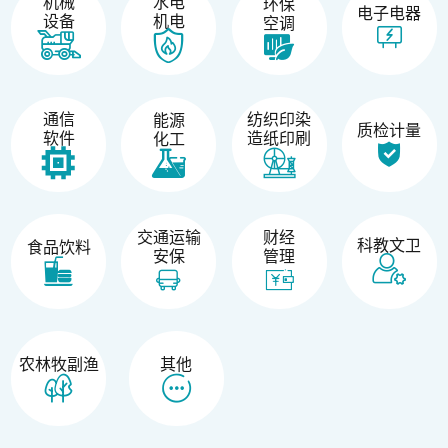
机械
水电
环保
电子电器
设备
机电
空调
纺织印染
通信
能源
质检计量
造纸印刷
软件
化工
交通运输
财经
科教文卫
食品饮料
安保
管理
农林牧副渔
其他