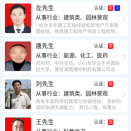
工作学习认真踏实，能够吃苦耐劳，责任
计，工程经济技术分析，能适应建筑行业
左先生
认证：
心强。 性格外向、开朗，有良好的人
各种岗位，组织协调能力强，技术全面，
际关系和一定的组织能力。做事认真负
从事行业：建筑类、园林景观
适用工地管理． 本人1978年高中毕业，同
责、积极肯干。我有信心在今后的工作岗
年参加工作，至今已在建筑行业工作了30
? 结合多年施工实践经验和房地产开发管
位上发挥自己的才能!积极的人生观，在我
年。从1978年进入本县建筑公司学徒开始
理经验，熟悉施工和地产项目工程控制要
的字典中没有“放弃”，始终坚信只要努力
历任技术员、工长、项目技术负责人、项
点； ? 熟悉地产开发流程，有敏锐的市场
没有什么不可以。做事认真负责，具有较
目经理、专业监理工程师等职。 管理过许
意识，丰富的经营理念和管理手段，能独
唐先生
认证：
快掌握一种新事物的能力。我的格言：也
多各种结构的工业及民用建筑。1984年至
立处理各种工程技术问题；具有较强的沟
许我不是最好的，但我会做得更好。知识
1986年就职于新疆乌鲁木齐铁路局劳动服
从事行业：能源、化工、医药
通协调能力和组织管理能力； ? 近十多年
面广泛，头脑灵活，思维开阔敏捷，极富
务公司建筑三工区任技术员。参于管理的
的房地产方面工作经验，现任职江苏雨润
药剂师，中共党员。1965年毕业于中国科
创新精神。
项目有：职工居乐部游艺楼，4000平方，
农产品集团南昌公司副总经理兼工程总工
技大学。曾任湖南湘中制药有限公司总工
砖混结构。职工电教楼，8000平方，框架
程师。 ? 有高度的敬业精神和团队合作意
程师。湖南省精密分析仪器协会业务委
结构。幼儿园办公楼，砖混结构，3000平
识，能够合理高效的做好企业内部管理和
员、理事。高级工程师，执业药师，中国
刘先生
认证：
方。1987至1981988年爱聘于郑州市荥阳
人员结构调整；具有大型工程及房地产公
药学会高级会员。享受国务院津贴专家。
第二建筑公司，任郑州市天然气公司基地
司管理经验，以及公关的能力和商务谈判
从事行业：建筑类、园林景观
丙戊酸镁缓释片及其制备工艺国家发明专
建设项目施工员。该项目有15层办公楼及
能力。 ? 自认为是个有良好职业道德、有
利人。
具有丰富的项目管理与协调经验； 良好的
裙楼一栋8000平方。框架结构。住宅楼4
责任心、有敬业精神，能承受巨大工作压
组织协调沟通能力； 责任心强，有敬业创
栋16000平方，6层砖混结构。1989年至19
力的职业经理人！……
新精神； 熟悉可视非可视楼宇对讲系统、
90任该公司河南省济源特种钢厂项目部技
闭路电视监控系统、防盗报警系统、门禁
王先生
认证：
术负责人，该项目为水泥生产线，该项目
一卡通系统、停车场管理系统、巡更系
有圆形连体熟料仓12，每个直径9米高41