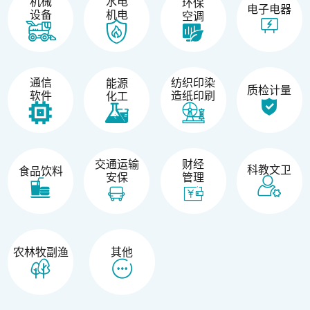
机械
水电
环保
电子电器
设备
机电
空调
纺织印染
通信
能源
质检计量
造纸印刷
软件
化工
交通运输
财经
科教文卫
食品饮料
安保
管理
农林牧副渔
其他