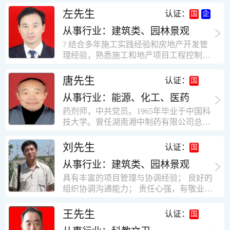
工作学习认真踏实，能够吃苦耐劳，责任
计，工程经济技术分析，能适应建筑行业
左先生
认证：
心强。 性格外向、开朗，有良好的人
各种岗位，组织协调能力强，技术全面，
际关系和一定的组织能力。做事认真负
从事行业：建筑类、园林景观
适用工地管理． 本人1978年高中毕业，同
责、积极肯干。我有信心在今后的工作岗
年参加工作，至今已在建筑行业工作了30
? 结合多年施工实践经验和房地产开发管
位上发挥自己的才能!积极的人生观，在我
年。从1978年进入本县建筑公司学徒开始
理经验，熟悉施工和地产项目工程控制要
的字典中没有“放弃”，始终坚信只要努力
历任技术员、工长、项目技术负责人、项
点； ? 熟悉地产开发流程，有敏锐的市场
没有什么不可以。做事认真负责，具有较
目经理、专业监理工程师等职。 管理过许
意识，丰富的经营理念和管理手段，能独
唐先生
认证：
快掌握一种新事物的能力。我的格言：也
多各种结构的工业及民用建筑。1984年至
立处理各种工程技术问题；具有较强的沟
许我不是最好的，但我会做得更好。知识
1986年就职于新疆乌鲁木齐铁路局劳动服
从事行业：能源、化工、医药
通协调能力和组织管理能力； ? 近十多年
面广泛，头脑灵活，思维开阔敏捷，极富
务公司建筑三工区任技术员。参于管理的
的房地产方面工作经验，现任职江苏雨润
药剂师，中共党员。1965年毕业于中国科
创新精神。
项目有：职工居乐部游艺楼，4000平方，
农产品集团南昌公司副总经理兼工程总工
技大学。曾任湖南湘中制药有限公司总工
砖混结构。职工电教楼，8000平方，框架
程师。 ? 有高度的敬业精神和团队合作意
程师。湖南省精密分析仪器协会业务委
结构。幼儿园办公楼，砖混结构，3000平
识，能够合理高效的做好企业内部管理和
员、理事。高级工程师，执业药师，中国
刘先生
认证：
方。1987至1981988年爱聘于郑州市荥阳
人员结构调整；具有大型工程及房地产公
药学会高级会员。享受国务院津贴专家。
第二建筑公司，任郑州市天然气公司基地
司管理经验，以及公关的能力和商务谈判
从事行业：建筑类、园林景观
丙戊酸镁缓释片及其制备工艺国家发明专
建设项目施工员。该项目有15层办公楼及
能力。 ? 自认为是个有良好职业道德、有
利人。
具有丰富的项目管理与协调经验； 良好的
裙楼一栋8000平方。框架结构。住宅楼4
责任心、有敬业精神，能承受巨大工作压
组织协调沟通能力； 责任心强，有敬业创
栋16000平方，6层砖混结构。1989年至19
力的职业经理人！……
新精神； 熟悉可视非可视楼宇对讲系统、
90任该公司河南省济源特种钢厂项目部技
闭路电视监控系统、防盗报警系统、门禁
王先生
认证：
术负责人，该项目为水泥生产线，该项目
一卡通系统、停车场管理系统、巡更系
有圆形连体熟料仓12，每个直径9米高41