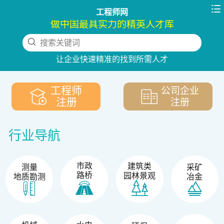

工程师网
做中国最具实力的精英人才库
搜索关键词
下拉刷新
让企业快速精准的找到所需人才
工程师
公司企业
注册
注册
行业导航
市政
建筑类
测量
采矿
路桥
园林景观
地质勘测
冶金