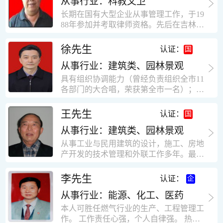
从事行业：科教文卫
统、远程抄表系统等相关系统主流产品，
米，砖混结构，皮带运输走廊一个，框架
有较强的售前技术支持能力，并具有较丰
长期在国有大型企业从事管理工作，于19
结构长185米，高5.2米的框架结构。1991
富的设备调试经验； 能独立完成系统集成
88年参加并考取律师资格。先后在吉林油
年调入新乡市新营建筑公司历任：七里三
项目售前的方案设计； 具有丰富的团队组
田律师事务所（吉林石力律师事务所）、
中项目部技术负责人；河南省新乡市七里
建与扩充经验，并具备教育训练能力；
辽宁华夏律师事务所和辽宁鑫诺律师事务
徐先生
营乡刘庄火力发电厂项目经理，该项目有
认证：
所执业。王律师在数十年的执业经历中，
主厂房一栋4000平方，锅炉房一个，600
从事行业：建筑类、园林景观
多次与美国、英国、香港、北京、深圳等
平方装配式工业厂房，焦作市林果住宅小
地的律师共同办理法律事务。 对民商事的
具有组织协调能力（曾经负责组织全市11
区项目经理，该项目有住宅楼9栋6层砖混
诉讼和非诉讼的合同纠纷、劳动纠纷、债
各部门的大合唱，荣获第全市一名）；知
结构，总建筑面积36000平方米。2004年
务纠纷、房地产纠纷和土地纠纷等案件，
识较全面（涉及经济、机械、土建、会计
到广东工作历任，广州市宏业金基监理有
对刑事案件、仲裁案件都颇有造诣。尤其
等领域）；实际工作能力强，且经验丰
限公司专业监理工程师，广东重工监理有
王先生
认证：
擅长处理涉及公司管理、企业改制，资产
富。
限公司任专业监理工程师，监督的工程
收购重组等法律业务。王律师有多篇学术
从事行业：建筑类、园林景观
有：广东东莞市花润雪花啤酒厂二期扩建
论文在省部级会议和刊物上发表。数十年
工程，该工程有钢结构工业厂房2栋，每
从事工业与民用建筑的设计，施工、房地
的执业经历中，王律师经办了数百起诉讼
栋9000平方米。东莞市新世纪花苑，该工
产开发的技术管理和外联工作多年。最大
和非诉讼案件，取得了较好的经济效益和
程有住宅楼2栋一栋29层，地下2层停车
顶目为濮阳绿城花园一期完成50万平米，
社会效益。 严细认真和勤勉尽责是王福营
场；一栋17层。2栋总面积32000平方米，
最高26层。基础理论和专业技术知识功底
李先生
认证：
律师一贯的工作作风；法律第一和当事人
框架结构。南奥园金州商业步行街等工
深厚，能熟练从事复杂技术工程的设计与
合法权益第一，忠诚和敬业是王福营律师
程。30年的工作经验积累，使自己能适应
从事行业：能源、化工、医药
计算工作，有丰富的大中型工程项目的施
的永恒的追求。
建筑行业的多种工作岗位。
工技术经验。知识广博，设计、施工、予
本人可胜任燃气行业的生产、工程管理工
决算、资产评估等都有较深造诣。曾独立
作。 工作责任心强，个人自律强。 热爱