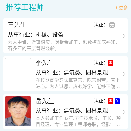
推荐工程师
更多
王先生
认证：
从事行业：机械、设备
为人中肯，做事踏实，对钣金加工，跟数控车床熟知，
有多年的基层管理经验。
李先生
认证：
从事行业：建筑类、园林景观
在校期间学习认真刻苦、吃苦耐劳，有上
进心。为人诚恳、虚心好学、能够正确对
待、处理生活及工作中遇到的各种困难，
思想积极上进，接受能力和独立能力强，
岳先生
认证：
有很强的团队精神和集体荣誉感。做事认
从事行业：建筑类、园林景观
真负责，有很强的责任心。秉承山大扎
实、厚重的学风。为人正直、诚信、稳
本人参加工作32年,历任技术员、工长、项
重。有强烈的上进心、事业心。有很强的
目经理、专业监理工程师等职，经验丰
对环境的适应能力，可以很快融入集体。
富，知识面广，能独立完成施工组织设