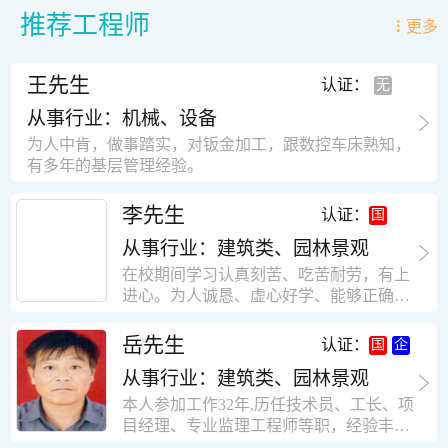
推荐工程师
更多
王先生
认证：
从事行业：机械、设备
为人中肯，做事踏实，对钣金加工，跟数控车床熟知，
有多年的基层管理经验。
李先生
认证：
从事行业：建筑类、园林景观
在校期间学习认真刻苦、吃苦耐劳，有上
进心。为人诚恳、虚心好学、能够正确对
待、处理生活及工作中遇到的各种困难，
思想积极上进，接受能力和独立能力强，
岳先生
认证：
有很强的团队精神和集体荣誉感。做事认
从事行业：建筑类、园林景观
真负责，有很强的责任心。秉承山大扎
实、厚重的学风。为人正直、诚信、稳
本人参加工作32年,历任技术员、工长、项
重。有强烈的上进心、事业心。有很强的
目经理、专业监理工程师等职，经验丰
对环境的适应能力，可以很快融入集体。
富，知识面广，能独立完成施工组织设