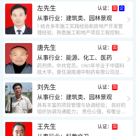
工作学习认真踏实，能够吃苦耐劳，责任
计，工程经济技术分析，能适应建筑行业
左先生
认证：
心强。 性格外向、开朗，有良好的人
各种岗位，组织协调能力强，技术全面，
际关系和一定的组织能力。做事认真负
从事行业：建筑类、园林景观
适用工地管理． 本人1978年高中毕业，同
责、积极肯干。我有信心在今后的工作岗
年参加工作，至今已在建筑行业工作了30
? 结合多年施工实践经验和房地产开发管
位上发挥自己的才能!积极的人生观，在我
年。从1978年进入本县建筑公司学徒开始
理经验，熟悉施工和地产项目工程控制要
的字典中没有“放弃”，始终坚信只要努力
历任技术员、工长、项目技术负责人、项
点； ? 熟悉地产开发流程，有敏锐的市场
没有什么不可以。做事认真负责，具有较
目经理、专业监理工程师等职。 管理过许
意识，丰富的经营理念和管理手段，能独
唐先生
认证：
快掌握一种新事物的能力。我的格言：也
多各种结构的工业及民用建筑。1984年至
立处理各种工程技术问题；具有较强的沟
许我不是最好的，但我会做得更好。知识
1986年就职于新疆乌鲁木齐铁路局劳动服
从事行业：能源、化工、医药
通协调能力和组织管理能力； ? 近十多年
面广泛，头脑灵活，思维开阔敏捷，极富
务公司建筑三工区任技术员。参于管理的
的房地产方面工作经验，现任职江苏雨润
药剂师，中共党员。1965年毕业于中国科
创新精神。
项目有：职工居乐部游艺楼，4000平方，
农产品集团南昌公司副总经理兼工程总工
技大学。曾任湖南湘中制药有限公司总工
砖混结构。职工电教楼，8000平方，框架
程师。 ? 有高度的敬业精神和团队合作意
程师。湖南省精密分析仪器协会业务委
结构。幼儿园办公楼，砖混结构，3000平
识，能够合理高效的做好企业内部管理和
员、理事。高级工程师，执业药师，中国
刘先生
认证：
方。1987至1981988年爱聘于郑州市荥阳
人员结构调整；具有大型工程及房地产公
药学会高级会员。享受国务院津贴专家。
第二建筑公司，任郑州市天然气公司基地
司管理经验，以及公关的能力和商务谈判
从事行业：建筑类、园林景观
丙戊酸镁缓释片及其制备工艺国家发明专
建设项目施工员。该项目有15层办公楼及
能力。 ? 自认为是个有良好职业道德、有
利人。
具有丰富的项目管理与协调经验； 良好的
裙楼一栋8000平方。框架结构。住宅楼4
责任心、有敬业精神，能承受巨大工作压
组织协调沟通能力； 责任心强，有敬业创
栋16000平方，6层砖混结构。1989年至19
力的职业经理人！……
新精神； 熟悉可视非可视楼宇对讲系统、
90任该公司河南省济源特种钢厂项目部技
闭路电视监控系统、防盗报警系统、门禁
王先生
认证：
术负责人，该项目为水泥生产线，该项目
一卡通系统、停车场管理系统、巡更系
有圆形连体熟料仓12，每个直径9米高41