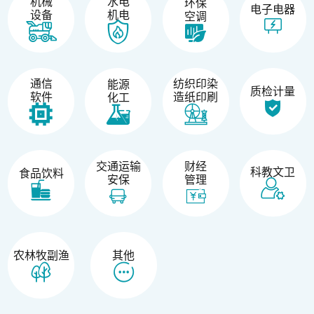
机械
水电
环保
电子电器
设备
机电
空调
纺织印染
通信
能源
质检计量
造纸印刷
软件
化工
交通运输
财经
科教文卫
食品饮料
安保
管理
农林牧副渔
其他