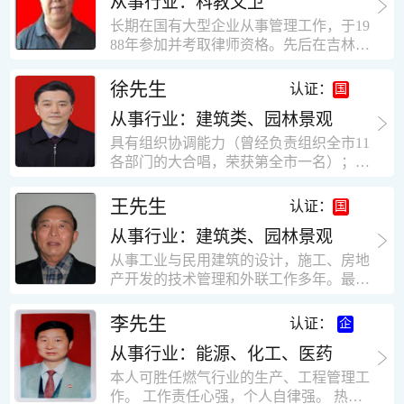
从事行业：科教文卫
统、远程抄表系统等相关系统主流产品，
米，砖混结构，皮带运输走廊一个，框架
有较强的售前技术支持能力，并具有较丰
长期在国有大型企业从事管理工作，于19
结构长185米，高5.2米的框架结构。1991
富的设备调试经验； 能独立完成系统集成
88年参加并考取律师资格。先后在吉林油
年调入新乡市新营建筑公司历任：七里三
项目售前的方案设计； 具有丰富的团队组
田律师事务所（吉林石力律师事务所）、
中项目部技术负责人；河南省新乡市七里
建与扩充经验，并具备教育训练能力；
辽宁华夏律师事务所和辽宁鑫诺律师事务
徐先生
营乡刘庄火力发电厂项目经理，该项目有
认证：
所执业。王律师在数十年的执业经历中，
主厂房一栋4000平方，锅炉房一个，600
从事行业：建筑类、园林景观
多次与美国、英国、香港、北京、深圳等
平方装配式工业厂房，焦作市林果住宅小
地的律师共同办理法律事务。 对民商事的
具有组织协调能力（曾经负责组织全市11
区项目经理，该项目有住宅楼9栋6层砖混
诉讼和非诉讼的合同纠纷、劳动纠纷、债
各部门的大合唱，荣获第全市一名）；知
结构，总建筑面积36000平方米。2004年
务纠纷、房地产纠纷和土地纠纷等案件，
识较全面（涉及经济、机械、土建、会计
到广东工作历任，广州市宏业金基监理有
对刑事案件、仲裁案件都颇有造诣。尤其
等领域）；实际工作能力强，且经验丰
限公司专业监理工程师，广东重工监理有
王先生
认证：
擅长处理涉及公司管理、企业改制，资产
富。
限公司任专业监理工程师，监督的工程
收购重组等法律业务。王律师有多篇学术
从事行业：建筑类、园林景观
有：广东东莞市花润雪花啤酒厂二期扩建
论文在省部级会议和刊物上发表。数十年
工程，该工程有钢结构工业厂房2栋，每
从事工业与民用建筑的设计，施工、房地
的执业经历中，王律师经办了数百起诉讼
栋9000平方米。东莞市新世纪花苑，该工
产开发的技术管理和外联工作多年。最大
和非诉讼案件，取得了较好的经济效益和
程有住宅楼2栋一栋29层，地下2层停车
顶目为濮阳绿城花园一期完成50万平米，
社会效益。 严细认真和勤勉尽责是王福营
场；一栋17层。2栋总面积32000平方米，
最高26层。基础理论和专业技术知识功底
李先生
认证：
律师一贯的工作作风；法律第一和当事人
框架结构。南奥园金州商业步行街等工
深厚，能熟练从事复杂技术工程的设计与
合法权益第一，忠诚和敬业是王福营律师
程。30年的工作经验积累，使自己能适应
从事行业：能源、化工、医药
计算工作，有丰富的大中型工程项目的施
的永恒的追求。
建筑行业的多种工作岗位。
工技术经验。知识广博，设计、施工、予
本人可胜任燃气行业的生产、工程管理工
决算、资产评估等都有较深造诣。曾独立
作。 工作责任心强，个人自律强。 热爱