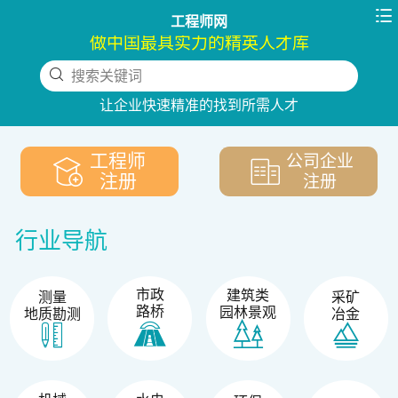

工程师网
做中国最具实力的精英人才库
搜索关键词
下拉刷新
让企业快速精准的找到所需人才
工程师
公司企业
注册
注册
行业导航
市政
建筑类
测量
采矿
路桥
园林景观
地质勘测
冶金