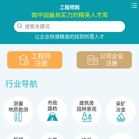

工程师网
做中国最具实力的精英人才库
搜索关键词
下拉刷新
让企业快速精准的找到所需人才
工程师
公司企业
注册
注册
行业导航
市政
建筑类
测量
采矿
路桥
园林景观
地质勘测
冶金