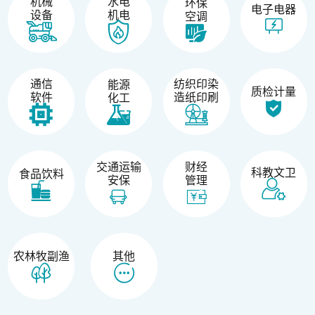
机械
水电
环保
电子电器
设备
机电
空调
纺织印染
通信
能源
质检计量
造纸印刷
软件
化工
交通运输
财经
科教文卫
食品饮料
安保
管理
农林牧副渔
其他