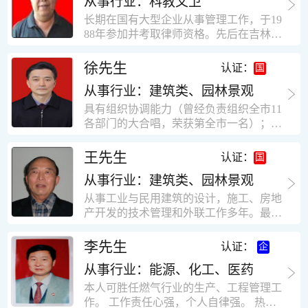
从事行业：科教文卫
统、远程抄表系统等相关系统主流产品，
米，砖混结构，皮带运输走廊一个，框架
有较强的售前技术支持能力，并具有较丰
长期在国有大型企业从事管理工作，于19
结构长185米，高5.2米的框架结构。1991
富的设备调试经验； 能独立完成系统集成
88年参加并考取律师资格。先后在吉林油
年调入新乡市新营建筑公司历任：七里三
项目售前的方案设计； 具有丰富的团队组
田律师事务所（吉林石力律师事务所）、
中项目部技术负责人；河南省新乡市七里
建与扩充经验，并具备教育训练能力；
辽宁华夏律师事务所和辽宁鑫诺律师事务
徐先生
营乡刘庄火力发电厂项目经理，该项目有
认证：
所执业。王律师在数十年的执业经历中，
主厂房一栋4000平方，锅炉房一个，600
从事行业：建筑类、园林景观
多次与美国、英国、香港、北京、深圳等
平方装配式工业厂房，焦作市林果住宅小
地的律师共同办理法律事务。 对民商事的
具有组织协调能力（曾经负责组织全市11
区项目经理，该项目有住宅楼9栋6层砖混
诉讼和非诉讼的合同纠纷、劳动纠纷、债
各部门的大合唱，荣获第全市一名）；知
结构，总建筑面积36000平方米。2004年
务纠纷、房地产纠纷和土地纠纷等案件，
识较全面（涉及经济、机械、土建、会计
到广东工作历任，广州市宏业金基监理有
对刑事案件、仲裁案件都颇有造诣。尤其
等领域）；实际工作能力强，且经验丰
限公司专业监理工程师，广东重工监理有
王先生
认证：
擅长处理涉及公司管理、企业改制，资产
富。
限公司任专业监理工程师，监督的工程
收购重组等法律业务。王律师有多篇学术
从事行业：建筑类、园林景观
有：广东东莞市花润雪花啤酒厂二期扩建
论文在省部级会议和刊物上发表。数十年
工程，该工程有钢结构工业厂房2栋，每
从事工业与民用建筑的设计，施工、房地
的执业经历中，王律师经办了数百起诉讼
栋9000平方米。东莞市新世纪花苑，该工
产开发的技术管理和外联工作多年。最大
和非诉讼案件，取得了较好的经济效益和
程有住宅楼2栋一栋29层，地下2层停车
顶目为濮阳绿城花园一期完成50万平米，
社会效益。 严细认真和勤勉尽责是王福营
场；一栋17层。2栋总面积32000平方米，
最高26层。基础理论和专业技术知识功底
李先生
认证：
律师一贯的工作作风；法律第一和当事人
框架结构。南奥园金州商业步行街等工
深厚，能熟练从事复杂技术工程的设计与
合法权益第一，忠诚和敬业是王福营律师
程。30年的工作经验积累，使自己能适应
从事行业：能源、化工、医药
计算工作，有丰富的大中型工程项目的施
的永恒的追求。
建筑行业的多种工作岗位。
工技术经验。知识广博，设计、施工、予
本人可胜任燃气行业的生产、工程管理工
决算、资产评估等都有较深造诣。曾独立
作。 工作责任心强，个人自律强。 热爱