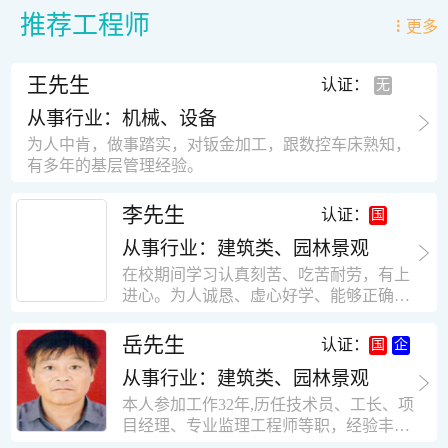
推荐工程师
更多
王先生
认证：
从事行业：机械、设备
为人中肯，做事踏实，对钣金加工，跟数控车床熟知，
有多年的基层管理经验。
李先生
认证：
从事行业：建筑类、园林景观
在校期间学习认真刻苦、吃苦耐劳，有上
进心。为人诚恳、虚心好学、能够正确对
待、处理生活及工作中遇到的各种困难，
思想积极上进，接受能力和独立能力强，
岳先生
认证：
有很强的团队精神和集体荣誉感。做事认
从事行业：建筑类、园林景观
真负责，有很强的责任心。秉承山大扎
实、厚重的学风。为人正直、诚信、稳
本人参加工作32年,历任技术员、工长、项
重。有强烈的上进心、事业心。有很强的
目经理、专业监理工程师等职，经验丰
对环境的适应能力，可以很快融入集体。
富，知识面广，能独立完成施工组织设