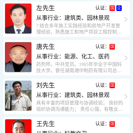
工作学习认真踏实，能够吃苦耐劳，责任
计，工程经济技术分析，能适应建筑行业
左先生
认证：
心强。 性格外向、开朗，有良好的人
各种岗位，组织协调能力强，技术全面，
际关系和一定的组织能力。做事认真负
从事行业：建筑类、园林景观
适用工地管理． 本人1978年高中毕业，同
责、积极肯干。我有信心在今后的工作岗
年参加工作，至今已在建筑行业工作了30
? 结合多年施工实践经验和房地产开发管
位上发挥自己的才能!积极的人生观，在我
年。从1978年进入本县建筑公司学徒开始
理经验，熟悉施工和地产项目工程控制要
的字典中没有“放弃”，始终坚信只要努力
历任技术员、工长、项目技术负责人、项
点； ? 熟悉地产开发流程，有敏锐的市场
没有什么不可以。做事认真负责，具有较
目经理、专业监理工程师等职。 管理过许
意识，丰富的经营理念和管理手段，能独
唐先生
认证：
快掌握一种新事物的能力。我的格言：也
多各种结构的工业及民用建筑。1984年至
立处理各种工程技术问题；具有较强的沟
许我不是最好的，但我会做得更好。知识
1986年就职于新疆乌鲁木齐铁路局劳动服
从事行业：能源、化工、医药
通协调能力和组织管理能力； ? 近十多年
面广泛，头脑灵活，思维开阔敏捷，极富
务公司建筑三工区任技术员。参于管理的
的房地产方面工作经验，现任职江苏雨润
药剂师，中共党员。1965年毕业于中国科
创新精神。
项目有：职工居乐部游艺楼，4000平方，
农产品集团南昌公司副总经理兼工程总工
技大学。曾任湖南湘中制药有限公司总工
砖混结构。职工电教楼，8000平方，框架
程师。 ? 有高度的敬业精神和团队合作意
程师。湖南省精密分析仪器协会业务委
结构。幼儿园办公楼，砖混结构，3000平
识，能够合理高效的做好企业内部管理和
员、理事。高级工程师，执业药师，中国
刘先生
认证：
方。1987至1981988年爱聘于郑州市荥阳
人员结构调整；具有大型工程及房地产公
药学会高级会员。享受国务院津贴专家。
第二建筑公司，任郑州市天然气公司基地
司管理经验，以及公关的能力和商务谈判
从事行业：建筑类、园林景观
丙戊酸镁缓释片及其制备工艺国家发明专
建设项目施工员。该项目有15层办公楼及
能力。 ? 自认为是个有良好职业道德、有
利人。
具有丰富的项目管理与协调经验； 良好的
裙楼一栋8000平方。框架结构。住宅楼4
责任心、有敬业精神，能承受巨大工作压
组织协调沟通能力； 责任心强，有敬业创
栋16000平方，6层砖混结构。1989年至19
力的职业经理人！……
新精神； 熟悉可视非可视楼宇对讲系统、
90任该公司河南省济源特种钢厂项目部技
闭路电视监控系统、防盗报警系统、门禁
王先生
认证：
术负责人，该项目为水泥生产线，该项目
一卡通系统、停车场管理系统、巡更系
有圆形连体熟料仓12，每个直径9米高41