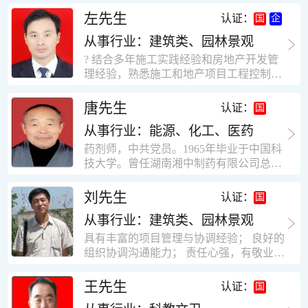
工作学习认真踏实，能够吃苦耐劳，责任
计，工程经济技术分析，能适应建筑行业
左先生
认证：
心强。 性格外向、开朗，有良好的人
各种岗位，组织协调能力强，技术全面，
际关系和一定的组织能力。做事认真负
从事行业：建筑类、园林景观
适用工地管理． 本人1978年高中毕业，同
责、积极肯干。我有信心在今后的工作岗
年参加工作，至今已在建筑行业工作了30
? 结合多年施工实践经验和房地产开发管
位上发挥自己的才能!积极的人生观，在我
年。从1978年进入本县建筑公司学徒开始
理经验，熟悉施工和地产项目工程控制要
的字典中没有“放弃”，始终坚信只要努力
历任技术员、工长、项目技术负责人、项
点； ? 熟悉地产开发流程，有敏锐的市场
没有什么不可以。做事认真负责，具有较
目经理、专业监理工程师等职。 管理过许
意识，丰富的经营理念和管理手段，能独
唐先生
认证：
快掌握一种新事物的能力。我的格言：也
多各种结构的工业及民用建筑。1984年至
立处理各种工程技术问题；具有较强的沟
许我不是最好的，但我会做得更好。知识
1986年就职于新疆乌鲁木齐铁路局劳动服
从事行业：能源、化工、医药
通协调能力和组织管理能力； ? 近十多年
面广泛，头脑灵活，思维开阔敏捷，极富
务公司建筑三工区任技术员。参于管理的
的房地产方面工作经验，现任职江苏雨润
药剂师，中共党员。1965年毕业于中国科
创新精神。
项目有：职工居乐部游艺楼，4000平方，
农产品集团南昌公司副总经理兼工程总工
技大学。曾任湖南湘中制药有限公司总工
砖混结构。职工电教楼，8000平方，框架
程师。 ? 有高度的敬业精神和团队合作意
程师。湖南省精密分析仪器协会业务委
结构。幼儿园办公楼，砖混结构，3000平
识，能够合理高效的做好企业内部管理和
员、理事。高级工程师，执业药师，中国
刘先生
认证：
方。1987至1981988年爱聘于郑州市荥阳
人员结构调整；具有大型工程及房地产公
药学会高级会员。享受国务院津贴专家。
第二建筑公司，任郑州市天然气公司基地
司管理经验，以及公关的能力和商务谈判
从事行业：建筑类、园林景观
丙戊酸镁缓释片及其制备工艺国家发明专
建设项目施工员。该项目有15层办公楼及
能力。 ? 自认为是个有良好职业道德、有
利人。
具有丰富的项目管理与协调经验； 良好的
裙楼一栋8000平方。框架结构。住宅楼4
责任心、有敬业精神，能承受巨大工作压
组织协调沟通能力； 责任心强，有敬业创
栋16000平方，6层砖混结构。1989年至19
力的职业经理人！……
新精神； 熟悉可视非可视楼宇对讲系统、
90任该公司河南省济源特种钢厂项目部技
闭路电视监控系统、防盗报警系统、门禁
王先生
认证：
术负责人，该项目为水泥生产线，该项目
一卡通系统、停车场管理系统、巡更系
有圆形连体熟料仓12，每个直径9米高41