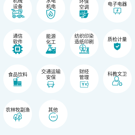
机械
水电
环保
电子电器
设备
机电
空调
纺织印染
通信
能源
质检计量
造纸印刷
软件
化工
交通运输
财经
科教文卫
食品饮料
安保
管理
农林牧副渔
其他