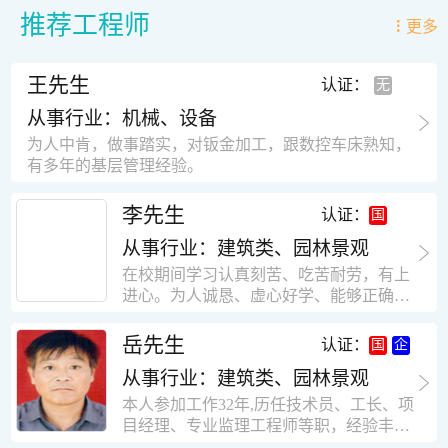
推荐工程师
更多
王先生
认证：
从事行业：机械、设备
为人中肯，做事踏实，对钣金加工，跟数控车床熟知，
有多年的基层管理经验。
李先生
认证：
从事行业：建筑类、园林景观
在校期间学习认真刻苦、吃苦耐劳，有上
进心。为人诚恳、虚心好学、能够正确对
待、处理生活及工作中遇到的各种困难，
思想积极上进，接受能力和独立能力强，
岳先生
认证：
有很强的团队精神和集体荣誉感。做事认
从事行业：建筑类、园林景观
真负责，有很强的责任心。秉承山大扎
实、厚重的学风。为人正直、诚信、稳
本人参加工作32年,历任技术员、工长、项
重。有强烈的上进心、事业心。有很强的
目经理、专业监理工程师等职，经验丰
对环境的适应能力，可以很快融入集体。
富，知识面广，能独立完成施工组织设