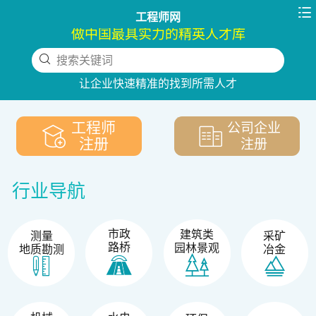

工程师网
做中国最具实力的精英人才库
搜索关键词
下拉刷新
让企业快速精准的找到所需人才
工程师
公司企业
注册
注册
行业导航
市政
建筑类
测量
采矿
路桥
园林景观
地质勘测
冶金