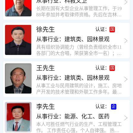
从事行业：科教文卫
统、远程抄表系统等相关系统主流产品，
米，砖混结构，皮带运输走廊一个，框架
有较强的售前技术支持能力，并具有较丰
长期在国有大型企业从事管理工作，于19
结构长185米，高5.2米的框架结构。1991
富的设备调试经验； 能独立完成系统集成
88年参加并考取律师资格。先后在吉林油
年调入新乡市新营建筑公司历任：七里三
项目售前的方案设计； 具有丰富的团队组
田律师事务所（吉林石力律师事务所）、
中项目部技术负责人；河南省新乡市七里
建与扩充经验，并具备教育训练能力；
辽宁华夏律师事务所和辽宁鑫诺律师事务
徐先生
营乡刘庄火力发电厂项目经理，该项目有
认证：
所执业。王律师在数十年的执业经历中，
主厂房一栋4000平方，锅炉房一个，600
从事行业：建筑类、园林景观
多次与美国、英国、香港、北京、深圳等
平方装配式工业厂房，焦作市林果住宅小
地的律师共同办理法律事务。 对民商事的
具有组织协调能力（曾经负责组织全市11
区项目经理，该项目有住宅楼9栋6层砖混
诉讼和非诉讼的合同纠纷、劳动纠纷、债
各部门的大合唱，荣获第全市一名）；知
结构，总建筑面积36000平方米。2004年
务纠纷、房地产纠纷和土地纠纷等案件，
识较全面（涉及经济、机械、土建、会计
到广东工作历任，广州市宏业金基监理有
对刑事案件、仲裁案件都颇有造诣。尤其
等领域）；实际工作能力强，且经验丰
限公司专业监理工程师，广东重工监理有
王先生
认证：
擅长处理涉及公司管理、企业改制，资产
富。
限公司任专业监理工程师，监督的工程
收购重组等法律业务。王律师有多篇学术
从事行业：建筑类、园林景观
有：广东东莞市花润雪花啤酒厂二期扩建
论文在省部级会议和刊物上发表。数十年
工程，该工程有钢结构工业厂房2栋，每
从事工业与民用建筑的设计，施工、房地
的执业经历中，王律师经办了数百起诉讼
栋9000平方米。东莞市新世纪花苑，该工
产开发的技术管理和外联工作多年。最大
和非诉讼案件，取得了较好的经济效益和
程有住宅楼2栋一栋29层，地下2层停车
顶目为濮阳绿城花园一期完成50万平米，
社会效益。 严细认真和勤勉尽责是王福营
场；一栋17层。2栋总面积32000平方米，
最高26层。基础理论和专业技术知识功底
李先生
认证：
律师一贯的工作作风；法律第一和当事人
框架结构。南奥园金州商业步行街等工
深厚，能熟练从事复杂技术工程的设计与
合法权益第一，忠诚和敬业是王福营律师
程。30年的工作经验积累，使自己能适应
从事行业：能源、化工、医药
计算工作，有丰富的大中型工程项目的施
的永恒的追求。
建筑行业的多种工作岗位。
工技术经验。知识广博，设计、施工、予
本人可胜任燃气行业的生产、工程管理工
决算、资产评估等都有较深造诣。曾独立
作。 工作责任心强，个人自律强。 热爱