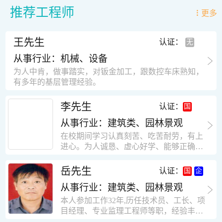
推荐工程师
更多
王先生
认证：
从事行业：机械、设备
为人中肯，做事踏实，对钣金加工，跟数控车床熟知，
有多年的基层管理经验。
李先生
认证：
从事行业：建筑类、园林景观
在校期间学习认真刻苦、吃苦耐劳，有上
进心。为人诚恳、虚心好学、能够正确对
待、处理生活及工作中遇到的各种困难，
思想积极上进，接受能力和独立能力强，
岳先生
认证：
有很强的团队精神和集体荣誉感。做事认
从事行业：建筑类、园林景观
真负责，有很强的责任心。秉承山大扎
实、厚重的学风。为人正直、诚信、稳
本人参加工作32年,历任技术员、工长、项
重。有强烈的上进心、事业心。有很强的
目经理、专业监理工程师等职，经验丰
对环境的适应能力，可以很快融入集体。
富，知识面广，能独立完成施工组织设