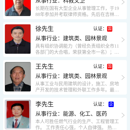
从事行业：科教文卫
统、远程抄表系统等相关系统主流产品，
米，砖混结构，皮带运输走廊一个，框架
有较强的售前技术支持能力，并具有较丰
长期在国有大型企业从事管理工作，于19
结构长185米，高5.2米的框架结构。1991
富的设备调试经验； 能独立完成系统集成
88年参加并考取律师资格。先后在吉林油
年调入新乡市新营建筑公司历任：七里三
项目售前的方案设计； 具有丰富的团队组
田律师事务所（吉林石力律师事务所）、
中项目部技术负责人；河南省新乡市七里
建与扩充经验，并具备教育训练能力；
辽宁华夏律师事务所和辽宁鑫诺律师事务
徐先生
营乡刘庄火力发电厂项目经理，该项目有
认证：
所执业。王律师在数十年的执业经历中，
主厂房一栋4000平方，锅炉房一个，600
从事行业：建筑类、园林景观
多次与美国、英国、香港、北京、深圳等
平方装配式工业厂房，焦作市林果住宅小
地的律师共同办理法律事务。 对民商事的
具有组织协调能力（曾经负责组织全市11
区项目经理，该项目有住宅楼9栋6层砖混
诉讼和非诉讼的合同纠纷、劳动纠纷、债
各部门的大合唱，荣获第全市一名）；知
结构，总建筑面积36000平方米。2004年
务纠纷、房地产纠纷和土地纠纷等案件，
识较全面（涉及经济、机械、土建、会计
到广东工作历任，广州市宏业金基监理有
对刑事案件、仲裁案件都颇有造诣。尤其
等领域）；实际工作能力强，且经验丰
限公司专业监理工程师，广东重工监理有
王先生
认证：
擅长处理涉及公司管理、企业改制，资产
富。
限公司任专业监理工程师，监督的工程
收购重组等法律业务。王律师有多篇学术
从事行业：建筑类、园林景观
有：广东东莞市花润雪花啤酒厂二期扩建
论文在省部级会议和刊物上发表。数十年
工程，该工程有钢结构工业厂房2栋，每
从事工业与民用建筑的设计，施工、房地
的执业经历中，王律师经办了数百起诉讼
栋9000平方米。东莞市新世纪花苑，该工
产开发的技术管理和外联工作多年。最大
和非诉讼案件，取得了较好的经济效益和
程有住宅楼2栋一栋29层，地下2层停车
顶目为濮阳绿城花园一期完成50万平米，
社会效益。 严细认真和勤勉尽责是王福营
场；一栋17层。2栋总面积32000平方米，
最高26层。基础理论和专业技术知识功底
李先生
认证：
律师一贯的工作作风；法律第一和当事人
框架结构。南奥园金州商业步行街等工
深厚，能熟练从事复杂技术工程的设计与
合法权益第一，忠诚和敬业是王福营律师
程。30年的工作经验积累，使自己能适应
从事行业：能源、化工、医药
计算工作，有丰富的大中型工程项目的施
的永恒的追求。
建筑行业的多种工作岗位。
工技术经验。知识广博，设计、施工、予
本人可胜任燃气行业的生产、工程管理工
决算、资产评估等都有较深造诣。曾独立
作。 工作责任心强，个人自律强。 热爱