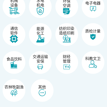
机械
水电
环保
电子电器
设备
机电
空调
纺织印染
通信
能源
质检计量
造纸印刷
软件
化工
交通运输
财经
科教文卫
食品饮料
安保
管理
农林牧副渔
其他