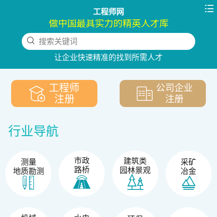

工程师网
做中国最具实力的精英人才库
搜索关键词
下拉刷新
让企业快速精准的找到所需人才
工程师
公司企业
注册
注册
行业导航
市政
建筑类
测量
采矿
路桥
园林景观
地质勘测
冶金