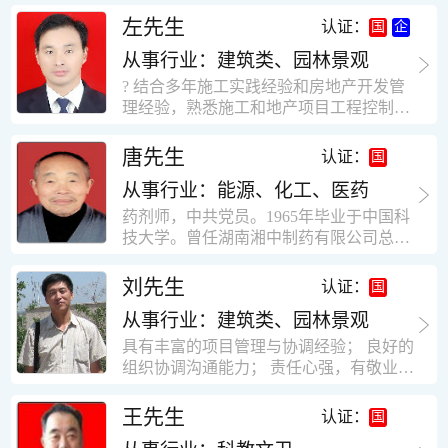
工作学习认真踏实，能够吃苦耐劳，责任
计，工程经济技术分析，能适应建筑行业
左先生
认证：
心强。 性格外向、开朗，有良好的人
各种岗位，组织协调能力强，技术全面，
际关系和一定的组织能力。做事认真负
从事行业：建筑类、园林景观
适用工地管理． 本人1978年高中毕业，同
责、积极肯干。我有信心在今后的工作岗
年参加工作，至今已在建筑行业工作了30
? 结合多年施工实践经验和房地产开发管
位上发挥自己的才能!积极的人生观，在我
年。从1978年进入本县建筑公司学徒开始
理经验，熟悉施工和地产项目工程控制要
的字典中没有“放弃”，始终坚信只要努力
历任技术员、工长、项目技术负责人、项
点； ? 熟悉地产开发流程，有敏锐的市场
没有什么不可以。做事认真负责，具有较
目经理、专业监理工程师等职。 管理过许
意识，丰富的经营理念和管理手段，能独
唐先生
认证：
快掌握一种新事物的能力。我的格言：也
多各种结构的工业及民用建筑。1984年至
立处理各种工程技术问题；具有较强的沟
许我不是最好的，但我会做得更好。知识
1986年就职于新疆乌鲁木齐铁路局劳动服
从事行业：能源、化工、医药
通协调能力和组织管理能力； ? 近十多年
面广泛，头脑灵活，思维开阔敏捷，极富
务公司建筑三工区任技术员。参于管理的
的房地产方面工作经验，现任职江苏雨润
药剂师，中共党员。1965年毕业于中国科
创新精神。
项目有：职工居乐部游艺楼，4000平方，
农产品集团南昌公司副总经理兼工程总工
技大学。曾任湖南湘中制药有限公司总工
砖混结构。职工电教楼，8000平方，框架
程师。 ? 有高度的敬业精神和团队合作意
程师。湖南省精密分析仪器协会业务委
结构。幼儿园办公楼，砖混结构，3000平
识，能够合理高效的做好企业内部管理和
员、理事。高级工程师，执业药师，中国
刘先生
认证：
方。1987至1981988年爱聘于郑州市荥阳
人员结构调整；具有大型工程及房地产公
药学会高级会员。享受国务院津贴专家。
第二建筑公司，任郑州市天然气公司基地
司管理经验，以及公关的能力和商务谈判
从事行业：建筑类、园林景观
丙戊酸镁缓释片及其制备工艺国家发明专
建设项目施工员。该项目有15层办公楼及
能力。 ? 自认为是个有良好职业道德、有
利人。
具有丰富的项目管理与协调经验； 良好的
裙楼一栋8000平方。框架结构。住宅楼4
责任心、有敬业精神，能承受巨大工作压
组织协调沟通能力； 责任心强，有敬业创
栋16000平方，6层砖混结构。1989年至19
力的职业经理人！……
新精神； 熟悉可视非可视楼宇对讲系统、
90任该公司河南省济源特种钢厂项目部技
闭路电视监控系统、防盗报警系统、门禁
王先生
认证：
术负责人，该项目为水泥生产线，该项目
一卡通系统、停车场管理系统、巡更系
有圆形连体熟料仓12，每个直径9米高41