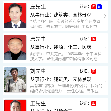
工作学习认真踏实，能够吃苦耐劳，责任
计，工程经济技术分析，能适应建筑行业
左先生
认证：
心强。 性格外向、开朗，有良好的人
各种岗位，组织协调能力强，技术全面，
际关系和一定的组织能力。做事认真负
从事行业：建筑类、园林景观
适用工地管理． 本人1978年高中毕业，同
责、积极肯干。我有信心在今后的工作岗
年参加工作，至今已在建筑行业工作了30
? 结合多年施工实践经验和房地产开发管
位上发挥自己的才能!积极的人生观，在我
年。从1978年进入本县建筑公司学徒开始
理经验，熟悉施工和地产项目工程控制要
的字典中没有“放弃”，始终坚信只要努力
历任技术员、工长、项目技术负责人、项
点； ? 熟悉地产开发流程，有敏锐的市场
没有什么不可以。做事认真负责，具有较
目经理、专业监理工程师等职。 管理过许
意识，丰富的经营理念和管理手段，能独
唐先生
认证：
快掌握一种新事物的能力。我的格言：也
多各种结构的工业及民用建筑。1984年至
立处理各种工程技术问题；具有较强的沟
许我不是最好的，但我会做得更好。知识
1986年就职于新疆乌鲁木齐铁路局劳动服
从事行业：能源、化工、医药
通协调能力和组织管理能力； ? 近十多年
面广泛，头脑灵活，思维开阔敏捷，极富
务公司建筑三工区任技术员。参于管理的
的房地产方面工作经验，现任职江苏雨润
药剂师，中共党员。1965年毕业于中国科
创新精神。
项目有：职工居乐部游艺楼，4000平方，
农产品集团南昌公司副总经理兼工程总工
技大学。曾任湖南湘中制药有限公司总工
砖混结构。职工电教楼，8000平方，框架
程师。 ? 有高度的敬业精神和团队合作意
程师。湖南省精密分析仪器协会业务委
结构。幼儿园办公楼，砖混结构，3000平
识，能够合理高效的做好企业内部管理和
员、理事。高级工程师，执业药师，中国
刘先生
认证：
方。1987至1981988年爱聘于郑州市荥阳
人员结构调整；具有大型工程及房地产公
药学会高级会员。享受国务院津贴专家。
第二建筑公司，任郑州市天然气公司基地
司管理经验，以及公关的能力和商务谈判
从事行业：建筑类、园林景观
丙戊酸镁缓释片及其制备工艺国家发明专
建设项目施工员。该项目有15层办公楼及
能力。 ? 自认为是个有良好职业道德、有
利人。
具有丰富的项目管理与协调经验； 良好的
裙楼一栋8000平方。框架结构。住宅楼4
责任心、有敬业精神，能承受巨大工作压
组织协调沟通能力； 责任心强，有敬业创
栋16000平方，6层砖混结构。1989年至19
力的职业经理人！……
新精神； 熟悉可视非可视楼宇对讲系统、
90任该公司河南省济源特种钢厂项目部技
闭路电视监控系统、防盗报警系统、门禁
王先生
认证：
术负责人，该项目为水泥生产线，该项目
一卡通系统、停车场管理系统、巡更系
有圆形连体熟料仓12，每个直径9米高41