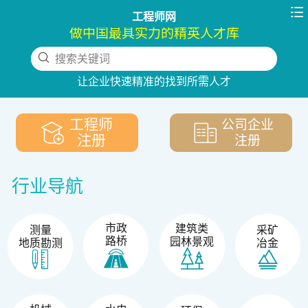

工程师网
做中国最具实力的精英人才库
搜索关键词
下拉刷新
让企业快速精准的找到所需人才
工程师
公司企业
注册
注册
行业导航
市政
建筑类
测量
采矿
路桥
园林景观
地质勘测
冶金