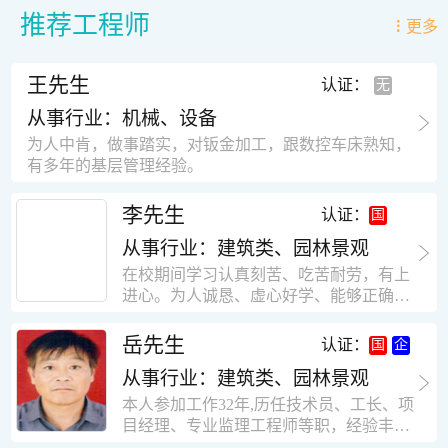
推荐工程师
更多
王先生
认证：
从事行业：机械、设备
为人中肯，做事踏实，对钣金加工，跟数控车床熟知，
有多年的基层管理经验。
李先生
认证：
从事行业：建筑类、园林景观
在校期间学习认真刻苦、吃苦耐劳，有上
进心。为人诚恳、虚心好学、能够正确对
待、处理生活及工作中遇到的各种困难，
思想积极上进，接受能力和独立能力强，
岳先生
认证：
有很强的团队精神和集体荣誉感。做事认
从事行业：建筑类、园林景观
真负责，有很强的责任心。秉承山大扎
实、厚重的学风。为人正直、诚信、稳
本人参加工作32年,历任技术员、工长、项
重。有强烈的上进心、事业心。有很强的
目经理、专业监理工程师等职，经验丰
对环境的适应能力，可以很快融入集体。
富，知识面广，能独立完成施工组织设