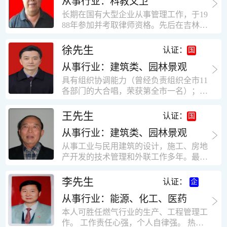
从事行业：科教文卫
统、远程抄表系统等相关系统主流产品，
米，砖混结构，皮带运输走廊一个，框架
有较强的售前技术支持能力，并具有较丰
长期在国有大型企业从事管理工作，于19
结构长185米，高5.2米的框架结构。1991
富的设备调试经验； 能独立完成系统集成
88年参加并考取律师资格。先后在吉林油
年调入新乡市新营建筑公司历任：七里三
项目售前的方案设计； 具有丰富的团队组
田律师事务所（吉林石力律师事务所）、
中项目部技术负责人；河南省新乡市七里
建与扩充经验，并具备教育训练能力；
辽宁华夏律师事务所和辽宁鑫诺律师事务
徐先生
营乡刘庄火力发电厂项目经理，该项目有
认证：
所执业。王律师在数十年的执业经历中，
主厂房一栋4000平方，锅炉房一个，600
从事行业：建筑类、园林景观
多次与美国、英国、香港、北京、深圳等
平方装配式工业厂房，焦作市林果住宅小
地的律师共同办理法律事务。 对民商事的
具有组织协调能力（曾经负责组织全市11
区项目经理，该项目有住宅楼9栋6层砖混
诉讼和非诉讼的合同纠纷、劳动纠纷、债
各部门的大合唱，荣获第全市一名）；知
结构，总建筑面积36000平方米。2004年
务纠纷、房地产纠纷和土地纠纷等案件，
识较全面（涉及经济、机械、土建、会计
到广东工作历任，广州市宏业金基监理有
对刑事案件、仲裁案件都颇有造诣。尤其
等领域）；实际工作能力强，且经验丰
限公司专业监理工程师，广东重工监理有
王先生
认证：
擅长处理涉及公司管理、企业改制，资产
富。
限公司任专业监理工程师，监督的工程
收购重组等法律业务。王律师有多篇学术
从事行业：建筑类、园林景观
有：广东东莞市花润雪花啤酒厂二期扩建
论文在省部级会议和刊物上发表。数十年
工程，该工程有钢结构工业厂房2栋，每
从事工业与民用建筑的设计，施工、房地
的执业经历中，王律师经办了数百起诉讼
栋9000平方米。东莞市新世纪花苑，该工
产开发的技术管理和外联工作多年。最大
和非诉讼案件，取得了较好的经济效益和
程有住宅楼2栋一栋29层，地下2层停车
顶目为濮阳绿城花园一期完成50万平米，
社会效益。 严细认真和勤勉尽责是王福营
场；一栋17层。2栋总面积32000平方米，
最高26层。基础理论和专业技术知识功底
李先生
认证：
律师一贯的工作作风；法律第一和当事人
框架结构。南奥园金州商业步行街等工
深厚，能熟练从事复杂技术工程的设计与
合法权益第一，忠诚和敬业是王福营律师
程。30年的工作经验积累，使自己能适应
从事行业：能源、化工、医药
计算工作，有丰富的大中型工程项目的施
的永恒的追求。
建筑行业的多种工作岗位。
工技术经验。知识广博，设计、施工、予
本人可胜任燃气行业的生产、工程管理工
决算、资产评估等都有较深造诣。曾独立
作。 工作责任心强，个人自律强。 热爱