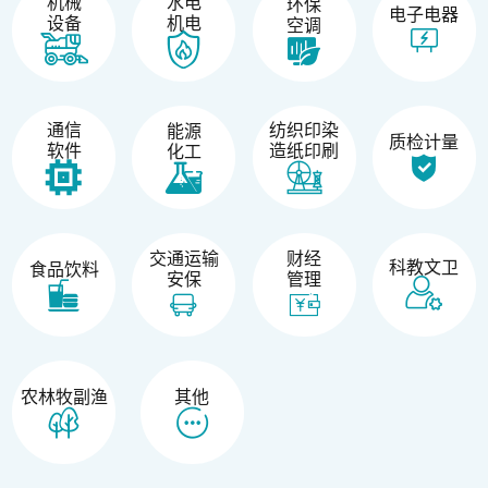
机械
水电
环保
电子电器
设备
机电
空调
纺织印染
通信
能源
质检计量
造纸印刷
软件
化工
交通运输
财经
科教文卫
食品饮料
安保
管理
农林牧副渔
其他