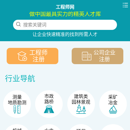

工程师网
做中国最具实力的精英人才库
搜索关键词
下拉刷新
让企业快速精准的找到所需人才
工程师
公司企业
注册
注册
行业导航
市政
建筑类
测量
采矿
路桥
园林景观
地质勘测
冶金