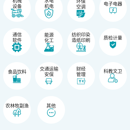
机械
水电
环保
电子电器
设备
机电
空调
纺织印染
通信
能源
质检计量
造纸印刷
软件
化工
交通运输
财经
科教文卫
食品饮料
安保
管理
农林牧副渔
其他