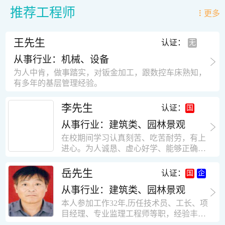
推荐工程师
更多
王先生
认证：
从事行业：机械、设备
为人中肯，做事踏实，对钣金加工，跟数控车床熟知，
有多年的基层管理经验。
李先生
认证：
从事行业：建筑类、园林景观
在校期间学习认真刻苦、吃苦耐劳，有上
进心。为人诚恳、虚心好学、能够正确对
待、处理生活及工作中遇到的各种困难，
思想积极上进，接受能力和独立能力强，
岳先生
认证：
有很强的团队精神和集体荣誉感。做事认
从事行业：建筑类、园林景观
真负责，有很强的责任心。秉承山大扎
实、厚重的学风。为人正直、诚信、稳
本人参加工作32年,历任技术员、工长、项
重。有强烈的上进心、事业心。有很强的
目经理、专业监理工程师等职，经验丰
对环境的适应能力，可以很快融入集体。
富，知识面广，能独立完成施工组织设