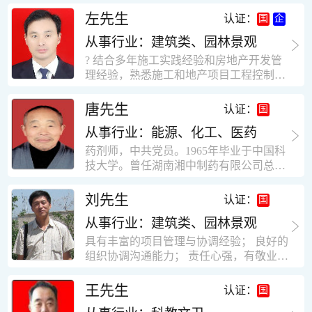
工作学习认真踏实，能够吃苦耐劳，责任
计，工程经济技术分析，能适应建筑行业
左先生
认证：
心强。 性格外向、开朗，有良好的人
各种岗位，组织协调能力强，技术全面，
际关系和一定的组织能力。做事认真负
从事行业：建筑类、园林景观
适用工地管理． 本人1978年高中毕业，同
责、积极肯干。我有信心在今后的工作岗
年参加工作，至今已在建筑行业工作了30
? 结合多年施工实践经验和房地产开发管
位上发挥自己的才能!积极的人生观，在我
年。从1978年进入本县建筑公司学徒开始
理经验，熟悉施工和地产项目工程控制要
的字典中没有“放弃”，始终坚信只要努力
历任技术员、工长、项目技术负责人、项
点； ? 熟悉地产开发流程，有敏锐的市场
没有什么不可以。做事认真负责，具有较
目经理、专业监理工程师等职。 管理过许
意识，丰富的经营理念和管理手段，能独
唐先生
认证：
快掌握一种新事物的能力。我的格言：也
多各种结构的工业及民用建筑。1984年至
立处理各种工程技术问题；具有较强的沟
许我不是最好的，但我会做得更好。知识
1986年就职于新疆乌鲁木齐铁路局劳动服
从事行业：能源、化工、医药
通协调能力和组织管理能力； ? 近十多年
面广泛，头脑灵活，思维开阔敏捷，极富
务公司建筑三工区任技术员。参于管理的
的房地产方面工作经验，现任职江苏雨润
药剂师，中共党员。1965年毕业于中国科
创新精神。
项目有：职工居乐部游艺楼，4000平方，
农产品集团南昌公司副总经理兼工程总工
技大学。曾任湖南湘中制药有限公司总工
砖混结构。职工电教楼，8000平方，框架
程师。 ? 有高度的敬业精神和团队合作意
程师。湖南省精密分析仪器协会业务委
结构。幼儿园办公楼，砖混结构，3000平
识，能够合理高效的做好企业内部管理和
员、理事。高级工程师，执业药师，中国
刘先生
认证：
方。1987至1981988年爱聘于郑州市荥阳
人员结构调整；具有大型工程及房地产公
药学会高级会员。享受国务院津贴专家。
第二建筑公司，任郑州市天然气公司基地
司管理经验，以及公关的能力和商务谈判
从事行业：建筑类、园林景观
丙戊酸镁缓释片及其制备工艺国家发明专
建设项目施工员。该项目有15层办公楼及
能力。 ? 自认为是个有良好职业道德、有
利人。
具有丰富的项目管理与协调经验； 良好的
裙楼一栋8000平方。框架结构。住宅楼4
责任心、有敬业精神，能承受巨大工作压
组织协调沟通能力； 责任心强，有敬业创
栋16000平方，6层砖混结构。1989年至19
力的职业经理人！……
新精神； 熟悉可视非可视楼宇对讲系统、
90任该公司河南省济源特种钢厂项目部技
闭路电视监控系统、防盗报警系统、门禁
王先生
认证：
术负责人，该项目为水泥生产线，该项目
一卡通系统、停车场管理系统、巡更系
有圆形连体熟料仓12，每个直径9米高41