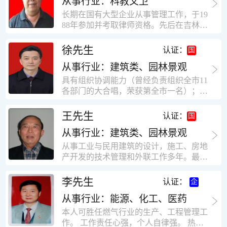
从事行业：科教文卫
统、远程抄表系统等相关系统主流产品，
米，砖混结构，皮带运输走廊一个，框架
有较强的售前技术支持能力，并具有较丰
长期在国有大型企业从事管理工作，于19
结构长185米，高5.2米的框架结构。1991
富的设备调试经验； 能独立完成系统集成
88年参加并考取律师资格。先后在吉林油
年调入新乡市新营建筑公司历任：七里三
项目售前的方案设计； 具有丰富的团队组
田律师事务所（吉林石力律师事务所）、
中项目部技术负责人；河南省新乡市七里
建与扩充经验，并具备教育训练能力；
辽宁华夏律师事务所和辽宁鑫诺律师事务
徐先生
营乡刘庄火力发电厂项目经理，该项目有
认证：
所执业。王律师在数十年的执业经历中，
主厂房一栋4000平方，锅炉房一个，600
从事行业：建筑类、园林景观
多次与美国、英国、香港、北京、深圳等
平方装配式工业厂房，焦作市林果住宅小
地的律师共同办理法律事务。 对民商事的
具有组织协调能力（曾经负责组织全市11
区项目经理，该项目有住宅楼9栋6层砖混
诉讼和非诉讼的合同纠纷、劳动纠纷、债
各部门的大合唱，荣获第全市一名）；知
结构，总建筑面积36000平方米。2004年
务纠纷、房地产纠纷和土地纠纷等案件，
识较全面（涉及经济、机械、土建、会计
到广东工作历任，广州市宏业金基监理有
对刑事案件、仲裁案件都颇有造诣。尤其
等领域）；实际工作能力强，且经验丰
限公司专业监理工程师，广东重工监理有
王先生
认证：
擅长处理涉及公司管理、企业改制，资产
富。
限公司任专业监理工程师，监督的工程
收购重组等法律业务。王律师有多篇学术
从事行业：建筑类、园林景观
有：广东东莞市花润雪花啤酒厂二期扩建
论文在省部级会议和刊物上发表。数十年
工程，该工程有钢结构工业厂房2栋，每
从事工业与民用建筑的设计，施工、房地
的执业经历中，王律师经办了数百起诉讼
栋9000平方米。东莞市新世纪花苑，该工
产开发的技术管理和外联工作多年。最大
和非诉讼案件，取得了较好的经济效益和
程有住宅楼2栋一栋29层，地下2层停车
顶目为濮阳绿城花园一期完成50万平米，
社会效益。 严细认真和勤勉尽责是王福营
场；一栋17层。2栋总面积32000平方米，
最高26层。基础理论和专业技术知识功底
李先生
认证：
律师一贯的工作作风；法律第一和当事人
框架结构。南奥园金州商业步行街等工
深厚，能熟练从事复杂技术工程的设计与
合法权益第一，忠诚和敬业是王福营律师
程。30年的工作经验积累，使自己能适应
从事行业：能源、化工、医药
计算工作，有丰富的大中型工程项目的施
的永恒的追求。
建筑行业的多种工作岗位。
工技术经验。知识广博，设计、施工、予
本人可胜任燃气行业的生产、工程管理工
决算、资产评估等都有较深造诣。曾独立
作。 工作责任心强，个人自律强。 热爱