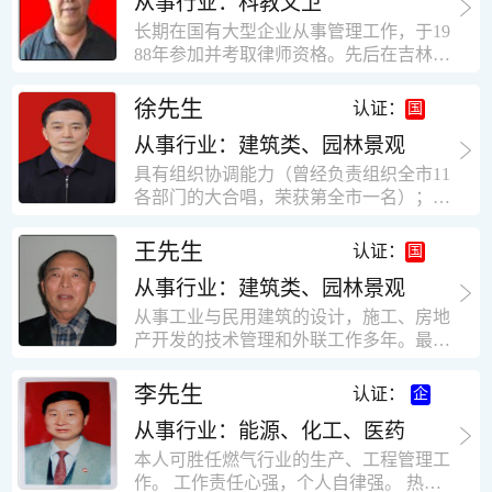
从事行业：科教文卫
统、远程抄表系统等相关系统主流产品，
米，砖混结构，皮带运输走廊一个，框架
有较强的售前技术支持能力，并具有较丰
长期在国有大型企业从事管理工作，于19
结构长185米，高5.2米的框架结构。1991
富的设备调试经验； 能独立完成系统集成
88年参加并考取律师资格。先后在吉林油
年调入新乡市新营建筑公司历任：七里三
项目售前的方案设计； 具有丰富的团队组
田律师事务所（吉林石力律师事务所）、
中项目部技术负责人；河南省新乡市七里
建与扩充经验，并具备教育训练能力；
辽宁华夏律师事务所和辽宁鑫诺律师事务
徐先生
营乡刘庄火力发电厂项目经理，该项目有
认证：
所执业。王律师在数十年的执业经历中，
主厂房一栋4000平方，锅炉房一个，600
从事行业：建筑类、园林景观
多次与美国、英国、香港、北京、深圳等
平方装配式工业厂房，焦作市林果住宅小
地的律师共同办理法律事务。 对民商事的
具有组织协调能力（曾经负责组织全市11
区项目经理，该项目有住宅楼9栋6层砖混
诉讼和非诉讼的合同纠纷、劳动纠纷、债
各部门的大合唱，荣获第全市一名）；知
结构，总建筑面积36000平方米。2004年
务纠纷、房地产纠纷和土地纠纷等案件，
识较全面（涉及经济、机械、土建、会计
到广东工作历任，广州市宏业金基监理有
对刑事案件、仲裁案件都颇有造诣。尤其
等领域）；实际工作能力强，且经验丰
限公司专业监理工程师，广东重工监理有
王先生
认证：
擅长处理涉及公司管理、企业改制，资产
富。
限公司任专业监理工程师，监督的工程
收购重组等法律业务。王律师有多篇学术
从事行业：建筑类、园林景观
有：广东东莞市花润雪花啤酒厂二期扩建
论文在省部级会议和刊物上发表。数十年
工程，该工程有钢结构工业厂房2栋，每
从事工业与民用建筑的设计，施工、房地
的执业经历中，王律师经办了数百起诉讼
栋9000平方米。东莞市新世纪花苑，该工
产开发的技术管理和外联工作多年。最大
和非诉讼案件，取得了较好的经济效益和
程有住宅楼2栋一栋29层，地下2层停车
顶目为濮阳绿城花园一期完成50万平米，
社会效益。 严细认真和勤勉尽责是王福营
场；一栋17层。2栋总面积32000平方米，
最高26层。基础理论和专业技术知识功底
李先生
认证：
律师一贯的工作作风；法律第一和当事人
框架结构。南奥园金州商业步行街等工
深厚，能熟练从事复杂技术工程的设计与
合法权益第一，忠诚和敬业是王福营律师
程。30年的工作经验积累，使自己能适应
从事行业：能源、化工、医药
计算工作，有丰富的大中型工程项目的施
的永恒的追求。
建筑行业的多种工作岗位。
工技术经验。知识广博，设计、施工、予
本人可胜任燃气行业的生产、工程管理工
决算、资产评估等都有较深造诣。曾独立
作。 工作责任心强，个人自律强。 热爱