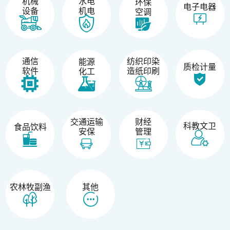
机械
水电
环保
电子电器
设备
机电
空调
纺织印染
通信
能源
质检计量
造纸印刷
软件
化工
交通运输
财经
科教文卫
食品饮料
安保
管理
农林牧副渔
其他