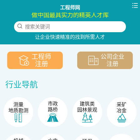

工程师网
做中国最具实力的精英人才库
搜索关键词
下拉刷新
让企业快速精准的找到所需人才
工程师
公司企业
注册
注册
行业导航
市政
建筑类
测量
采矿
路桥
园林景观
地质勘测
冶金