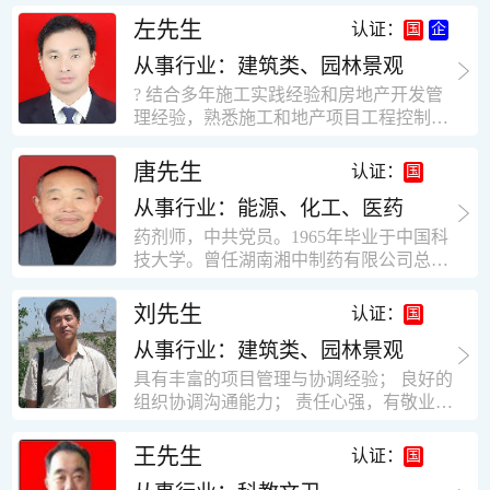
工作学习认真踏实，能够吃苦耐劳，责任
计，工程经济技术分析，能适应建筑行业
左先生
认证：
心强。 性格外向、开朗，有良好的人
各种岗位，组织协调能力强，技术全面，
际关系和一定的组织能力。做事认真负
从事行业：建筑类、园林景观
适用工地管理． 本人1978年高中毕业，同
责、积极肯干。我有信心在今后的工作岗
年参加工作，至今已在建筑行业工作了30
? 结合多年施工实践经验和房地产开发管
位上发挥自己的才能!积极的人生观，在我
年。从1978年进入本县建筑公司学徒开始
理经验，熟悉施工和地产项目工程控制要
的字典中没有“放弃”，始终坚信只要努力
历任技术员、工长、项目技术负责人、项
点； ? 熟悉地产开发流程，有敏锐的市场
没有什么不可以。做事认真负责，具有较
目经理、专业监理工程师等职。 管理过许
意识，丰富的经营理念和管理手段，能独
唐先生
认证：
快掌握一种新事物的能力。我的格言：也
多各种结构的工业及民用建筑。1984年至
立处理各种工程技术问题；具有较强的沟
许我不是最好的，但我会做得更好。知识
1986年就职于新疆乌鲁木齐铁路局劳动服
从事行业：能源、化工、医药
通协调能力和组织管理能力； ? 近十多年
面广泛，头脑灵活，思维开阔敏捷，极富
务公司建筑三工区任技术员。参于管理的
的房地产方面工作经验，现任职江苏雨润
药剂师，中共党员。1965年毕业于中国科
创新精神。
项目有：职工居乐部游艺楼，4000平方，
农产品集团南昌公司副总经理兼工程总工
技大学。曾任湖南湘中制药有限公司总工
砖混结构。职工电教楼，8000平方，框架
程师。 ? 有高度的敬业精神和团队合作意
程师。湖南省精密分析仪器协会业务委
结构。幼儿园办公楼，砖混结构，3000平
识，能够合理高效的做好企业内部管理和
员、理事。高级工程师，执业药师，中国
刘先生
认证：
方。1987至1981988年爱聘于郑州市荥阳
人员结构调整；具有大型工程及房地产公
药学会高级会员。享受国务院津贴专家。
第二建筑公司，任郑州市天然气公司基地
司管理经验，以及公关的能力和商务谈判
从事行业：建筑类、园林景观
丙戊酸镁缓释片及其制备工艺国家发明专
建设项目施工员。该项目有15层办公楼及
能力。 ? 自认为是个有良好职业道德、有
利人。
具有丰富的项目管理与协调经验； 良好的
裙楼一栋8000平方。框架结构。住宅楼4
责任心、有敬业精神，能承受巨大工作压
组织协调沟通能力； 责任心强，有敬业创
栋16000平方，6层砖混结构。1989年至19
力的职业经理人！……
新精神； 熟悉可视非可视楼宇对讲系统、
90任该公司河南省济源特种钢厂项目部技
闭路电视监控系统、防盗报警系统、门禁
王先生
认证：
术负责人，该项目为水泥生产线，该项目
一卡通系统、停车场管理系统、巡更系
有圆形连体熟料仓12，每个直径9米高41