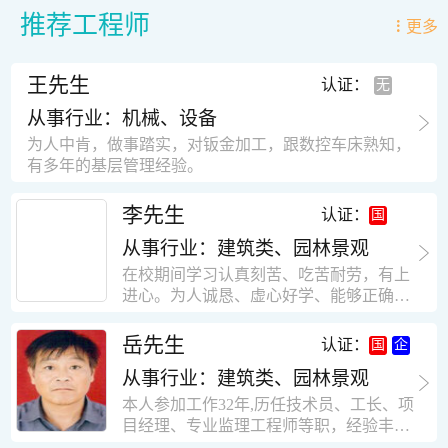
推荐工程师
更多
王先生
认证：
从事行业：机械、设备
为人中肯，做事踏实，对钣金加工，跟数控车床熟知，
有多年的基层管理经验。
李先生
认证：
从事行业：建筑类、园林景观
在校期间学习认真刻苦、吃苦耐劳，有上
进心。为人诚恳、虚心好学、能够正确对
待、处理生活及工作中遇到的各种困难，
思想积极上进，接受能力和独立能力强，
岳先生
认证：
有很强的团队精神和集体荣誉感。做事认
从事行业：建筑类、园林景观
真负责，有很强的责任心。秉承山大扎
实、厚重的学风。为人正直、诚信、稳
本人参加工作32年,历任技术员、工长、项
重。有强烈的上进心、事业心。有很强的
目经理、专业监理工程师等职，经验丰
对环境的适应能力，可以很快融入集体。
富，知识面广，能独立完成施工组织设