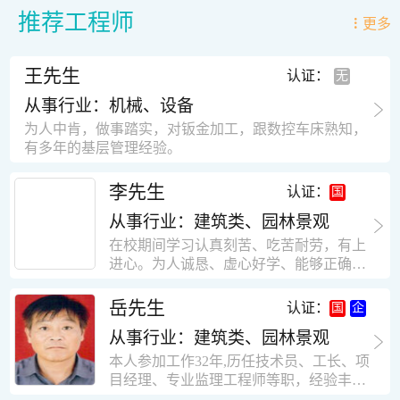
推荐工程师
更多
王先生
认证：
从事行业：机械、设备
为人中肯，做事踏实，对钣金加工，跟数控车床熟知，
有多年的基层管理经验。
李先生
认证：
从事行业：建筑类、园林景观
在校期间学习认真刻苦、吃苦耐劳，有上
进心。为人诚恳、虚心好学、能够正确对
待、处理生活及工作中遇到的各种困难，
思想积极上进，接受能力和独立能力强，
岳先生
认证：
有很强的团队精神和集体荣誉感。做事认
从事行业：建筑类、园林景观
真负责，有很强的责任心。秉承山大扎
实、厚重的学风。为人正直、诚信、稳
本人参加工作32年,历任技术员、工长、项
重。有强烈的上进心、事业心。有很强的
目经理、专业监理工程师等职，经验丰
对环境的适应能力，可以很快融入集体。
富，知识面广，能独立完成施工组织设