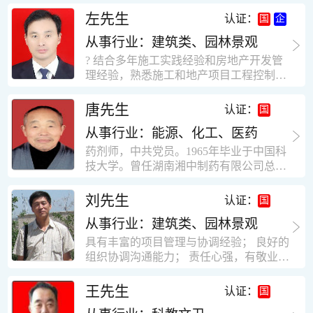
工作学习认真踏实，能够吃苦耐劳，责任
计，工程经济技术分析，能适应建筑行业
左先生
认证：
心强。 性格外向、开朗，有良好的人
各种岗位，组织协调能力强，技术全面，
际关系和一定的组织能力。做事认真负
从事行业：建筑类、园林景观
适用工地管理． 本人1978年高中毕业，同
责、积极肯干。我有信心在今后的工作岗
年参加工作，至今已在建筑行业工作了30
? 结合多年施工实践经验和房地产开发管
位上发挥自己的才能!积极的人生观，在我
年。从1978年进入本县建筑公司学徒开始
理经验，熟悉施工和地产项目工程控制要
的字典中没有“放弃”，始终坚信只要努力
历任技术员、工长、项目技术负责人、项
点； ? 熟悉地产开发流程，有敏锐的市场
没有什么不可以。做事认真负责，具有较
目经理、专业监理工程师等职。 管理过许
意识，丰富的经营理念和管理手段，能独
唐先生
认证：
快掌握一种新事物的能力。我的格言：也
多各种结构的工业及民用建筑。1984年至
立处理各种工程技术问题；具有较强的沟
许我不是最好的，但我会做得更好。知识
1986年就职于新疆乌鲁木齐铁路局劳动服
从事行业：能源、化工、医药
通协调能力和组织管理能力； ? 近十多年
面广泛，头脑灵活，思维开阔敏捷，极富
务公司建筑三工区任技术员。参于管理的
的房地产方面工作经验，现任职江苏雨润
药剂师，中共党员。1965年毕业于中国科
创新精神。
项目有：职工居乐部游艺楼，4000平方，
农产品集团南昌公司副总经理兼工程总工
技大学。曾任湖南湘中制药有限公司总工
砖混结构。职工电教楼，8000平方，框架
程师。 ? 有高度的敬业精神和团队合作意
程师。湖南省精密分析仪器协会业务委
结构。幼儿园办公楼，砖混结构，3000平
识，能够合理高效的做好企业内部管理和
员、理事。高级工程师，执业药师，中国
刘先生
认证：
方。1987至1981988年爱聘于郑州市荥阳
人员结构调整；具有大型工程及房地产公
药学会高级会员。享受国务院津贴专家。
第二建筑公司，任郑州市天然气公司基地
司管理经验，以及公关的能力和商务谈判
从事行业：建筑类、园林景观
丙戊酸镁缓释片及其制备工艺国家发明专
建设项目施工员。该项目有15层办公楼及
能力。 ? 自认为是个有良好职业道德、有
利人。
具有丰富的项目管理与协调经验； 良好的
裙楼一栋8000平方。框架结构。住宅楼4
责任心、有敬业精神，能承受巨大工作压
组织协调沟通能力； 责任心强，有敬业创
栋16000平方，6层砖混结构。1989年至19
力的职业经理人！……
新精神； 熟悉可视非可视楼宇对讲系统、
90任该公司河南省济源特种钢厂项目部技
闭路电视监控系统、防盗报警系统、门禁
王先生
认证：
术负责人，该项目为水泥生产线，该项目
一卡通系统、停车场管理系统、巡更系
有圆形连体熟料仓12，每个直径9米高41