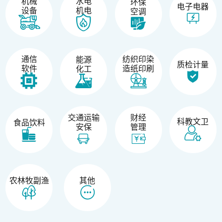
机械
水电
环保
电子电器
设备
机电
空调
纺织印染
通信
能源
质检计量
造纸印刷
软件
化工
交通运输
财经
科教文卫
食品饮料
安保
管理
农林牧副渔
其他