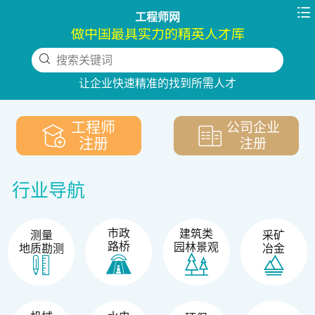

工程师网
做中国最具实力的精英人才库
搜索关键词
下拉刷新
让企业快速精准的找到所需人才
工程师
公司企业
注册
注册
行业导航
市政
建筑类
测量
采矿
路桥
园林景观
地质勘测
冶金