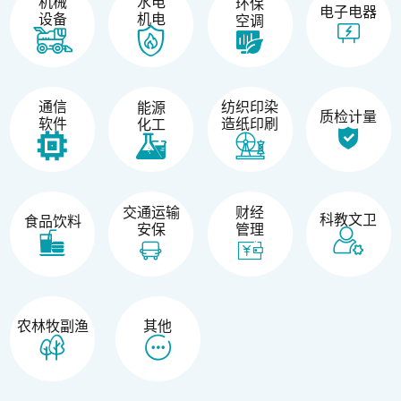
机械
水电
环保
电子电器
设备
机电
空调
纺织印染
通信
能源
质检计量
造纸印刷
软件
化工
交通运输
财经
科教文卫
食品饮料
安保
管理
农林牧副渔
其他