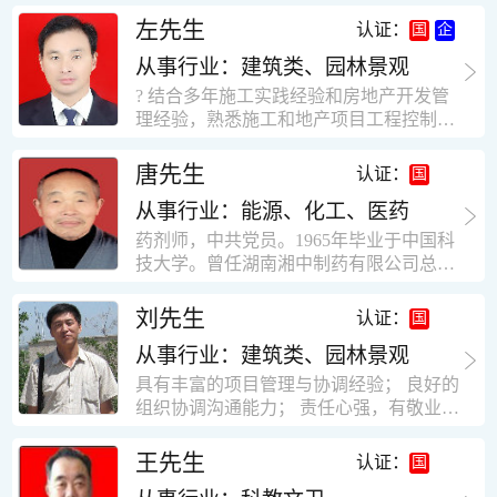
工作学习认真踏实，能够吃苦耐劳，责任
计，工程经济技术分析，能适应建筑行业
左先生
认证：
心强。 性格外向、开朗，有良好的人
各种岗位，组织协调能力强，技术全面，
际关系和一定的组织能力。做事认真负
从事行业：建筑类、园林景观
适用工地管理． 本人1978年高中毕业，同
责、积极肯干。我有信心在今后的工作岗
年参加工作，至今已在建筑行业工作了30
? 结合多年施工实践经验和房地产开发管
位上发挥自己的才能!积极的人生观，在我
年。从1978年进入本县建筑公司学徒开始
理经验，熟悉施工和地产项目工程控制要
的字典中没有“放弃”，始终坚信只要努力
历任技术员、工长、项目技术负责人、项
点； ? 熟悉地产开发流程，有敏锐的市场
没有什么不可以。做事认真负责，具有较
目经理、专业监理工程师等职。 管理过许
意识，丰富的经营理念和管理手段，能独
唐先生
认证：
快掌握一种新事物的能力。我的格言：也
多各种结构的工业及民用建筑。1984年至
立处理各种工程技术问题；具有较强的沟
许我不是最好的，但我会做得更好。知识
1986年就职于新疆乌鲁木齐铁路局劳动服
从事行业：能源、化工、医药
通协调能力和组织管理能力； ? 近十多年
面广泛，头脑灵活，思维开阔敏捷，极富
务公司建筑三工区任技术员。参于管理的
的房地产方面工作经验，现任职江苏雨润
药剂师，中共党员。1965年毕业于中国科
创新精神。
项目有：职工居乐部游艺楼，4000平方，
农产品集团南昌公司副总经理兼工程总工
技大学。曾任湖南湘中制药有限公司总工
砖混结构。职工电教楼，8000平方，框架
程师。 ? 有高度的敬业精神和团队合作意
程师。湖南省精密分析仪器协会业务委
结构。幼儿园办公楼，砖混结构，3000平
识，能够合理高效的做好企业内部管理和
员、理事。高级工程师，执业药师，中国
刘先生
认证：
方。1987至1981988年爱聘于郑州市荥阳
人员结构调整；具有大型工程及房地产公
药学会高级会员。享受国务院津贴专家。
第二建筑公司，任郑州市天然气公司基地
司管理经验，以及公关的能力和商务谈判
从事行业：建筑类、园林景观
丙戊酸镁缓释片及其制备工艺国家发明专
建设项目施工员。该项目有15层办公楼及
能力。 ? 自认为是个有良好职业道德、有
利人。
具有丰富的项目管理与协调经验； 良好的
裙楼一栋8000平方。框架结构。住宅楼4
责任心、有敬业精神，能承受巨大工作压
组织协调沟通能力； 责任心强，有敬业创
栋16000平方，6层砖混结构。1989年至19
力的职业经理人！……
新精神； 熟悉可视非可视楼宇对讲系统、
90任该公司河南省济源特种钢厂项目部技
闭路电视监控系统、防盗报警系统、门禁
王先生
认证：
术负责人，该项目为水泥生产线，该项目
一卡通系统、停车场管理系统、巡更系
有圆形连体熟料仓12，每个直径9米高41