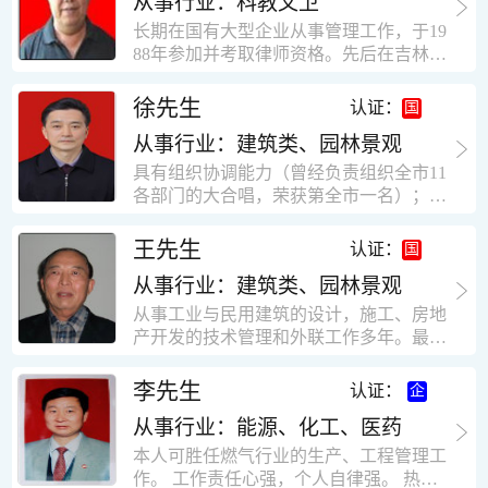
从事行业：科教文卫
统、远程抄表系统等相关系统主流产品，
米，砖混结构，皮带运输走廊一个，框架
有较强的售前技术支持能力，并具有较丰
长期在国有大型企业从事管理工作，于19
结构长185米，高5.2米的框架结构。1991
富的设备调试经验； 能独立完成系统集成
88年参加并考取律师资格。先后在吉林油
年调入新乡市新营建筑公司历任：七里三
项目售前的方案设计； 具有丰富的团队组
田律师事务所（吉林石力律师事务所）、
中项目部技术负责人；河南省新乡市七里
建与扩充经验，并具备教育训练能力；
辽宁华夏律师事务所和辽宁鑫诺律师事务
徐先生
营乡刘庄火力发电厂项目经理，该项目有
认证：
所执业。王律师在数十年的执业经历中，
主厂房一栋4000平方，锅炉房一个，600
从事行业：建筑类、园林景观
多次与美国、英国、香港、北京、深圳等
平方装配式工业厂房，焦作市林果住宅小
地的律师共同办理法律事务。 对民商事的
具有组织协调能力（曾经负责组织全市11
区项目经理，该项目有住宅楼9栋6层砖混
诉讼和非诉讼的合同纠纷、劳动纠纷、债
各部门的大合唱，荣获第全市一名）；知
结构，总建筑面积36000平方米。2004年
务纠纷、房地产纠纷和土地纠纷等案件，
识较全面（涉及经济、机械、土建、会计
到广东工作历任，广州市宏业金基监理有
对刑事案件、仲裁案件都颇有造诣。尤其
等领域）；实际工作能力强，且经验丰
限公司专业监理工程师，广东重工监理有
王先生
认证：
擅长处理涉及公司管理、企业改制，资产
富。
限公司任专业监理工程师，监督的工程
收购重组等法律业务。王律师有多篇学术
从事行业：建筑类、园林景观
有：广东东莞市花润雪花啤酒厂二期扩建
论文在省部级会议和刊物上发表。数十年
工程，该工程有钢结构工业厂房2栋，每
从事工业与民用建筑的设计，施工、房地
的执业经历中，王律师经办了数百起诉讼
栋9000平方米。东莞市新世纪花苑，该工
产开发的技术管理和外联工作多年。最大
和非诉讼案件，取得了较好的经济效益和
程有住宅楼2栋一栋29层，地下2层停车
顶目为濮阳绿城花园一期完成50万平米，
社会效益。 严细认真和勤勉尽责是王福营
场；一栋17层。2栋总面积32000平方米，
最高26层。基础理论和专业技术知识功底
李先生
认证：
律师一贯的工作作风；法律第一和当事人
框架结构。南奥园金州商业步行街等工
深厚，能熟练从事复杂技术工程的设计与
合法权益第一，忠诚和敬业是王福营律师
程。30年的工作经验积累，使自己能适应
从事行业：能源、化工、医药
计算工作，有丰富的大中型工程项目的施
的永恒的追求。
建筑行业的多种工作岗位。
工技术经验。知识广博，设计、施工、予
本人可胜任燃气行业的生产、工程管理工
决算、资产评估等都有较深造诣。曾独立
作。 工作责任心强，个人自律强。 热爱