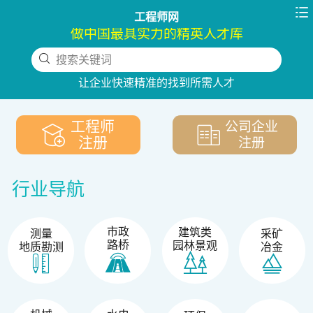

工程师网
做中国最具实力的精英人才库
搜索关键词
下拉刷新
让企业快速精准的找到所需人才
工程师
公司企业
注册
注册
行业导航
市政
建筑类
测量
采矿
路桥
园林景观
地质勘测
冶金