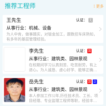
推荐工程师
更多
王先生
认证：
从事行业：机械、设备
为人中肯，做事踏实，对钣金加工，跟数控车床熟知，
有多年的基层管理经验。
李先生
认证：
从事行业：建筑类、园林景观
在校期间学习认真刻苦、吃苦耐劳，有上
进心。为人诚恳、虚心好学、能够正确对
待、处理生活及工作中遇到的各种困难，
思想积极上进，接受能力和独立能力强，
岳先生
认证：
有很强的团队精神和集体荣誉感。做事认
从事行业：建筑类、园林景观
真负责，有很强的责任心。秉承山大扎
实、厚重的学风。为人正直、诚信、稳
本人参加工作32年,历任技术员、工长、项
重。有强烈的上进心、事业心。有很强的
目经理、专业监理工程师等职，经验丰
对环境的适应能力，可以很快融入集体。
富，知识面广，能独立完成施工组织设