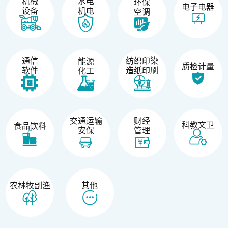
机械
水电
环保
电子电器
设备
机电
空调
纺织印染
通信
能源
质检计量
造纸印刷
软件
化工
交通运输
财经
科教文卫
食品饮料
安保
管理
农林牧副渔
其他