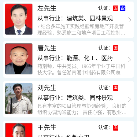
工作学习认真踏实，能够吃苦耐劳，责任
计，工程经济技术分析，能适应建筑行业
左先生
认证：
心强。 性格外向、开朗，有良好的人
各种岗位，组织协调能力强，技术全面，
际关系和一定的组织能力。做事认真负
从事行业：建筑类、园林景观
适用工地管理． 本人1978年高中毕业，同
责、积极肯干。我有信心在今后的工作岗
年参加工作，至今已在建筑行业工作了30
? 结合多年施工实践经验和房地产开发管
位上发挥自己的才能!积极的人生观，在我
年。从1978年进入本县建筑公司学徒开始
理经验，熟悉施工和地产项目工程控制要
的字典中没有“放弃”，始终坚信只要努力
历任技术员、工长、项目技术负责人、项
点； ? 熟悉地产开发流程，有敏锐的市场
没有什么不可以。做事认真负责，具有较
目经理、专业监理工程师等职。 管理过许
意识，丰富的经营理念和管理手段，能独
唐先生
认证：
快掌握一种新事物的能力。我的格言：也
多各种结构的工业及民用建筑。1984年至
立处理各种工程技术问题；具有较强的沟
许我不是最好的，但我会做得更好。知识
1986年就职于新疆乌鲁木齐铁路局劳动服
从事行业：能源、化工、医药
通协调能力和组织管理能力； ? 近十多年
面广泛，头脑灵活，思维开阔敏捷，极富
务公司建筑三工区任技术员。参于管理的
的房地产方面工作经验，现任职江苏雨润
药剂师，中共党员。1965年毕业于中国科
创新精神。
项目有：职工居乐部游艺楼，4000平方，
农产品集团南昌公司副总经理兼工程总工
技大学。曾任湖南湘中制药有限公司总工
砖混结构。职工电教楼，8000平方，框架
程师。 ? 有高度的敬业精神和团队合作意
程师。湖南省精密分析仪器协会业务委
结构。幼儿园办公楼，砖混结构，3000平
识，能够合理高效的做好企业内部管理和
员、理事。高级工程师，执业药师，中国
刘先生
认证：
方。1987至1981988年爱聘于郑州市荥阳
人员结构调整；具有大型工程及房地产公
药学会高级会员。享受国务院津贴专家。
第二建筑公司，任郑州市天然气公司基地
司管理经验，以及公关的能力和商务谈判
从事行业：建筑类、园林景观
丙戊酸镁缓释片及其制备工艺国家发明专
建设项目施工员。该项目有15层办公楼及
能力。 ? 自认为是个有良好职业道德、有
利人。
具有丰富的项目管理与协调经验； 良好的
裙楼一栋8000平方。框架结构。住宅楼4
责任心、有敬业精神，能承受巨大工作压
组织协调沟通能力； 责任心强，有敬业创
栋16000平方，6层砖混结构。1989年至19
力的职业经理人！……
新精神； 熟悉可视非可视楼宇对讲系统、
90任该公司河南省济源特种钢厂项目部技
闭路电视监控系统、防盗报警系统、门禁
王先生
认证：
术负责人，该项目为水泥生产线，该项目
一卡通系统、停车场管理系统、巡更系
有圆形连体熟料仓12，每个直径9米高41