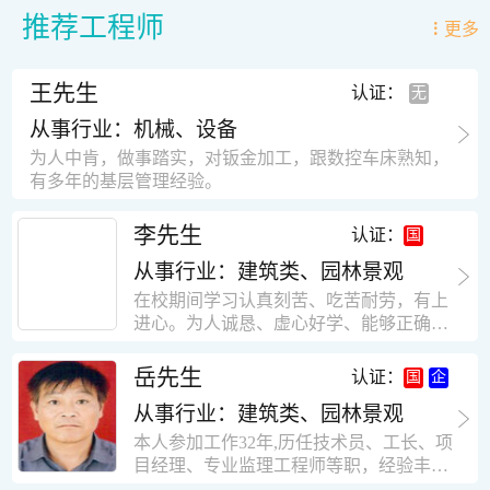
推荐工程师
更多
王先生
认证：
从事行业：机械、设备
为人中肯，做事踏实，对钣金加工，跟数控车床熟知，
有多年的基层管理经验。
李先生
认证：
从事行业：建筑类、园林景观
在校期间学习认真刻苦、吃苦耐劳，有上
进心。为人诚恳、虚心好学、能够正确对
待、处理生活及工作中遇到的各种困难，
思想积极上进，接受能力和独立能力强，
岳先生
认证：
有很强的团队精神和集体荣誉感。做事认
从事行业：建筑类、园林景观
真负责，有很强的责任心。秉承山大扎
实、厚重的学风。为人正直、诚信、稳
本人参加工作32年,历任技术员、工长、项
重。有强烈的上进心、事业心。有很强的
目经理、专业监理工程师等职，经验丰
对环境的适应能力，可以很快融入集体。
富，知识面广，能独立完成施工组织设