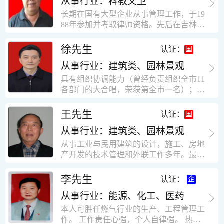
从事行业：科教文卫
统、远程抄表系统等相关系统主流产品，
米，砖混结构，皮带运输走廊一个，框架
有较强的售前技术支持能力，并具有较丰
长期在国有大型企业从事管理工作，于19
结构长185米，高5.2米的框架结构。1991
富的设备调试经验； 能独立完成系统集成
88年参加并考取律师资格。先后在吉林油
年调入新乡市新营建筑公司历任：七里三
项目售前的方案设计； 具有丰富的团队组
田律师事务所（吉林石力律师事务所）、
中项目部技术负责人；河南省新乡市七里
建与扩充经验，并具备教育训练能力；
辽宁华夏律师事务所和辽宁鑫诺律师事务
徐先生
营乡刘庄火力发电厂项目经理，该项目有
认证：
所执业。王律师在数十年的执业经历中，
主厂房一栋4000平方，锅炉房一个，600
从事行业：建筑类、园林景观
多次与美国、英国、香港、北京、深圳等
平方装配式工业厂房，焦作市林果住宅小
地的律师共同办理法律事务。 对民商事的
具有组织协调能力（曾经负责组织全市11
区项目经理，该项目有住宅楼9栋6层砖混
诉讼和非诉讼的合同纠纷、劳动纠纷、债
各部门的大合唱，荣获第全市一名）；知
结构，总建筑面积36000平方米。2004年
务纠纷、房地产纠纷和土地纠纷等案件，
识较全面（涉及经济、机械、土建、会计
到广东工作历任，广州市宏业金基监理有
对刑事案件、仲裁案件都颇有造诣。尤其
等领域）；实际工作能力强，且经验丰
限公司专业监理工程师，广东重工监理有
王先生
认证：
擅长处理涉及公司管理、企业改制，资产
富。
限公司任专业监理工程师，监督的工程
收购重组等法律业务。王律师有多篇学术
从事行业：建筑类、园林景观
有：广东东莞市花润雪花啤酒厂二期扩建
论文在省部级会议和刊物上发表。数十年
工程，该工程有钢结构工业厂房2栋，每
从事工业与民用建筑的设计，施工、房地
的执业经历中，王律师经办了数百起诉讼
栋9000平方米。东莞市新世纪花苑，该工
产开发的技术管理和外联工作多年。最大
和非诉讼案件，取得了较好的经济效益和
程有住宅楼2栋一栋29层，地下2层停车
顶目为濮阳绿城花园一期完成50万平米，
社会效益。 严细认真和勤勉尽责是王福营
场；一栋17层。2栋总面积32000平方米，
最高26层。基础理论和专业技术知识功底
李先生
认证：
律师一贯的工作作风；法律第一和当事人
框架结构。南奥园金州商业步行街等工
深厚，能熟练从事复杂技术工程的设计与
合法权益第一，忠诚和敬业是王福营律师
程。30年的工作经验积累，使自己能适应
从事行业：能源、化工、医药
计算工作，有丰富的大中型工程项目的施
的永恒的追求。
建筑行业的多种工作岗位。
工技术经验。知识广博，设计、施工、予
本人可胜任燃气行业的生产、工程管理工
决算、资产评估等都有较深造诣。曾独立
作。 工作责任心强，个人自律强。 热爱