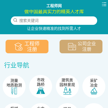

工程师网
做中国最具实力的精英人才库
搜索关键词
下拉刷新
让企业快速精准的找到所需人才
工程师
公司企业
注册
注册
行业导航
市政
建筑类
测量
采矿
路桥
园林景观
地质勘测
冶金