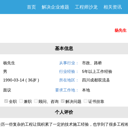
首页
解决企业难题
工程师沙龙
相关资讯
杨先生
基本信息
：
杨先生
从事行业：
市政、路桥
：
男
行业经验：
5年以上工作经验
：
1990-03-14 ( 36岁 )
所在地区：
四川成都双流县
：
面议
要求工作地：
本地
：
全职
兼职
顾问、咨询
解决问题
证书挂靠
个人评价
，经历一些复杂的工程让我积累了一定的技术施工经验，也学到了很多工程