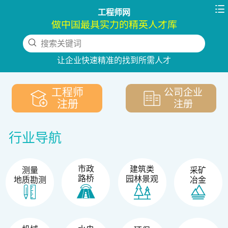

工程师网
做中国最具实力的精英人才库
搜索关键词
下拉刷新
让企业快速精准的找到所需人才
工程师
公司企业
注册
注册
行业导航
市政
建筑类
测量
采矿
路桥
园林景观
地质勘测
冶金