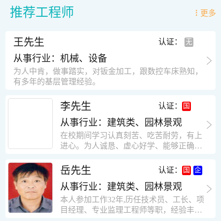
推荐工程师
更多
王先生
认证：
从事行业：机械、设备
为人中肯，做事踏实，对钣金加工，跟数控车床熟知，
有多年的基层管理经验。
李先生
认证：
从事行业：建筑类、园林景观
在校期间学习认真刻苦、吃苦耐劳，有上
进心。为人诚恳、虚心好学、能够正确对
待、处理生活及工作中遇到的各种困难，
思想积极上进，接受能力和独立能力强，
岳先生
认证：
有很强的团队精神和集体荣誉感。做事认
从事行业：建筑类、园林景观
真负责，有很强的责任心。秉承山大扎
实、厚重的学风。为人正直、诚信、稳
本人参加工作32年,历任技术员、工长、项
重。有强烈的上进心、事业心。有很强的
目经理、专业监理工程师等职，经验丰
对环境的适应能力，可以很快融入集体。
富，知识面广，能独立完成施工组织设