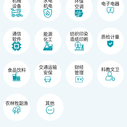
机械
水电
环保
电子电器
设备
机电
空调
纺织印染
通信
能源
质检计量
造纸印刷
软件
化工
交通运输
财经
科教文卫
食品饮料
安保
管理
农林牧副渔
其他