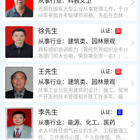
从事行业：科教文卫
统、远程抄表系统等相关系统主流产品，
米，砖混结构，皮带运输走廊一个，框架
有较强的售前技术支持能力，并具有较丰
长期在国有大型企业从事管理工作，于19
结构长185米，高5.2米的框架结构。1991
富的设备调试经验； 能独立完成系统集成
88年参加并考取律师资格。先后在吉林油
年调入新乡市新营建筑公司历任：七里三
项目售前的方案设计； 具有丰富的团队组
田律师事务所（吉林石力律师事务所）、
中项目部技术负责人；河南省新乡市七里
建与扩充经验，并具备教育训练能力；
辽宁华夏律师事务所和辽宁鑫诺律师事务
徐先生
营乡刘庄火力发电厂项目经理，该项目有
认证：
所执业。王律师在数十年的执业经历中，
主厂房一栋4000平方，锅炉房一个，600
从事行业：建筑类、园林景观
多次与美国、英国、香港、北京、深圳等
平方装配式工业厂房，焦作市林果住宅小
地的律师共同办理法律事务。 对民商事的
具有组织协调能力（曾经负责组织全市11
区项目经理，该项目有住宅楼9栋6层砖混
诉讼和非诉讼的合同纠纷、劳动纠纷、债
各部门的大合唱，荣获第全市一名）；知
结构，总建筑面积36000平方米。2004年
务纠纷、房地产纠纷和土地纠纷等案件，
识较全面（涉及经济、机械、土建、会计
到广东工作历任，广州市宏业金基监理有
对刑事案件、仲裁案件都颇有造诣。尤其
等领域）；实际工作能力强，且经验丰
限公司专业监理工程师，广东重工监理有
王先生
认证：
擅长处理涉及公司管理、企业改制，资产
富。
限公司任专业监理工程师，监督的工程
收购重组等法律业务。王律师有多篇学术
从事行业：建筑类、园林景观
有：广东东莞市花润雪花啤酒厂二期扩建
论文在省部级会议和刊物上发表。数十年
工程，该工程有钢结构工业厂房2栋，每
从事工业与民用建筑的设计，施工、房地
的执业经历中，王律师经办了数百起诉讼
栋9000平方米。东莞市新世纪花苑，该工
产开发的技术管理和外联工作多年。最大
和非诉讼案件，取得了较好的经济效益和
程有住宅楼2栋一栋29层，地下2层停车
顶目为濮阳绿城花园一期完成50万平米，
社会效益。 严细认真和勤勉尽责是王福营
场；一栋17层。2栋总面积32000平方米，
最高26层。基础理论和专业技术知识功底
李先生
认证：
律师一贯的工作作风；法律第一和当事人
框架结构。南奥园金州商业步行街等工
深厚，能熟练从事复杂技术工程的设计与
合法权益第一，忠诚和敬业是王福营律师
程。30年的工作经验积累，使自己能适应
从事行业：能源、化工、医药
计算工作，有丰富的大中型工程项目的施
的永恒的追求。
建筑行业的多种工作岗位。
工技术经验。知识广博，设计、施工、予
本人可胜任燃气行业的生产、工程管理工
决算、资产评估等都有较深造诣。曾独立
作。 工作责任心强，个人自律强。 热爱