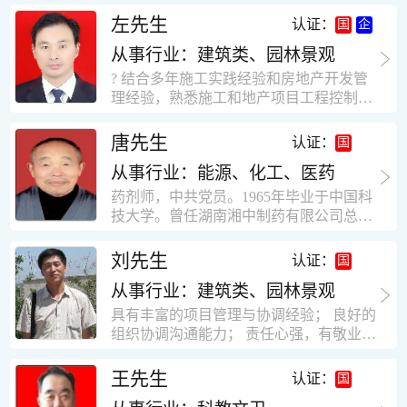
工作学习认真踏实，能够吃苦耐劳，责任
计，工程经济技术分析，能适应建筑行业
左先生
认证：
心强。 性格外向、开朗，有良好的人
各种岗位，组织协调能力强，技术全面，
际关系和一定的组织能力。做事认真负
从事行业：建筑类、园林景观
适用工地管理． 本人1978年高中毕业，同
责、积极肯干。我有信心在今后的工作岗
年参加工作，至今已在建筑行业工作了30
? 结合多年施工实践经验和房地产开发管
位上发挥自己的才能!积极的人生观，在我
年。从1978年进入本县建筑公司学徒开始
理经验，熟悉施工和地产项目工程控制要
的字典中没有“放弃”，始终坚信只要努力
历任技术员、工长、项目技术负责人、项
点； ? 熟悉地产开发流程，有敏锐的市场
没有什么不可以。做事认真负责，具有较
目经理、专业监理工程师等职。 管理过许
意识，丰富的经营理念和管理手段，能独
唐先生
认证：
快掌握一种新事物的能力。我的格言：也
多各种结构的工业及民用建筑。1984年至
立处理各种工程技术问题；具有较强的沟
许我不是最好的，但我会做得更好。知识
1986年就职于新疆乌鲁木齐铁路局劳动服
从事行业：能源、化工、医药
通协调能力和组织管理能力； ? 近十多年
面广泛，头脑灵活，思维开阔敏捷，极富
务公司建筑三工区任技术员。参于管理的
的房地产方面工作经验，现任职江苏雨润
药剂师，中共党员。1965年毕业于中国科
创新精神。
项目有：职工居乐部游艺楼，4000平方，
农产品集团南昌公司副总经理兼工程总工
技大学。曾任湖南湘中制药有限公司总工
砖混结构。职工电教楼，8000平方，框架
程师。 ? 有高度的敬业精神和团队合作意
程师。湖南省精密分析仪器协会业务委
结构。幼儿园办公楼，砖混结构，3000平
识，能够合理高效的做好企业内部管理和
员、理事。高级工程师，执业药师，中国
刘先生
认证：
方。1987至1981988年爱聘于郑州市荥阳
人员结构调整；具有大型工程及房地产公
药学会高级会员。享受国务院津贴专家。
第二建筑公司，任郑州市天然气公司基地
司管理经验，以及公关的能力和商务谈判
从事行业：建筑类、园林景观
丙戊酸镁缓释片及其制备工艺国家发明专
建设项目施工员。该项目有15层办公楼及
能力。 ? 自认为是个有良好职业道德、有
利人。
具有丰富的项目管理与协调经验； 良好的
裙楼一栋8000平方。框架结构。住宅楼4
责任心、有敬业精神，能承受巨大工作压
组织协调沟通能力； 责任心强，有敬业创
栋16000平方，6层砖混结构。1989年至19
力的职业经理人！……
新精神； 熟悉可视非可视楼宇对讲系统、
90任该公司河南省济源特种钢厂项目部技
闭路电视监控系统、防盗报警系统、门禁
王先生
认证：
术负责人，该项目为水泥生产线，该项目
一卡通系统、停车场管理系统、巡更系
有圆形连体熟料仓12，每个直径9米高41