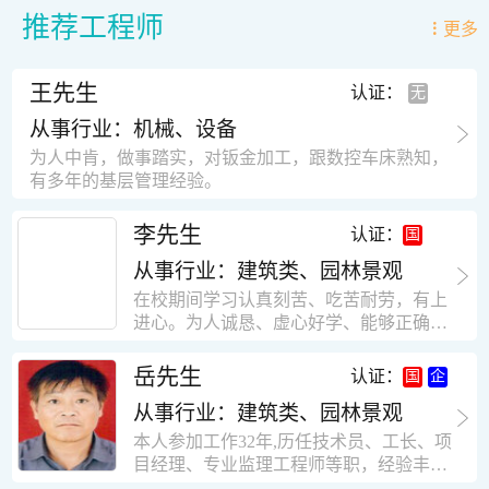
推荐工程师
更多
王先生
认证：
从事行业：机械、设备
为人中肯，做事踏实，对钣金加工，跟数控车床熟知，
有多年的基层管理经验。
李先生
认证：
从事行业：建筑类、园林景观
在校期间学习认真刻苦、吃苦耐劳，有上
进心。为人诚恳、虚心好学、能够正确对
待、处理生活及工作中遇到的各种困难，
思想积极上进，接受能力和独立能力强，
岳先生
认证：
有很强的团队精神和集体荣誉感。做事认
从事行业：建筑类、园林景观
真负责，有很强的责任心。秉承山大扎
实、厚重的学风。为人正直、诚信、稳
本人参加工作32年,历任技术员、工长、项
重。有强烈的上进心、事业心。有很强的
目经理、专业监理工程师等职，经验丰
对环境的适应能力，可以很快融入集体。
富，知识面广，能独立完成施工组织设