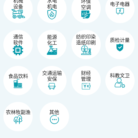
机械
水电
环保
电子电器
设备
机电
空调
纺织印染
通信
能源
质检计量
造纸印刷
软件
化工
交通运输
财经
科教文卫
食品饮料
安保
管理
农林牧副渔
其他