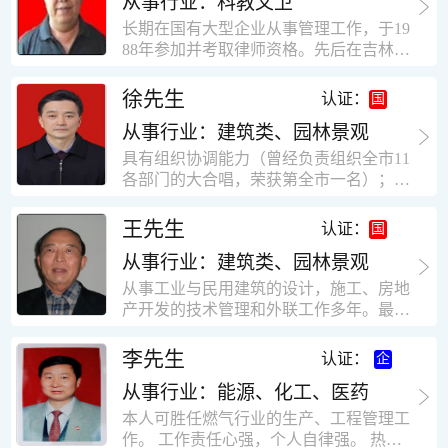
从事行业：科教文卫
统、远程抄表系统等相关系统主流产品，
米，砖混结构，皮带运输走廊一个，框架
有较强的售前技术支持能力，并具有较丰
长期在国有大型企业从事管理工作，于19
结构长185米，高5.2米的框架结构。1991
富的设备调试经验； 能独立完成系统集成
88年参加并考取律师资格。先后在吉林油
年调入新乡市新营建筑公司历任：七里三
项目售前的方案设计； 具有丰富的团队组
田律师事务所（吉林石力律师事务所）、
中项目部技术负责人；河南省新乡市七里
建与扩充经验，并具备教育训练能力；
辽宁华夏律师事务所和辽宁鑫诺律师事务
徐先生
营乡刘庄火力发电厂项目经理，该项目有
认证：
所执业。王律师在数十年的执业经历中，
主厂房一栋4000平方，锅炉房一个，600
从事行业：建筑类、园林景观
多次与美国、英国、香港、北京、深圳等
平方装配式工业厂房，焦作市林果住宅小
地的律师共同办理法律事务。 对民商事的
具有组织协调能力（曾经负责组织全市11
区项目经理，该项目有住宅楼9栋6层砖混
诉讼和非诉讼的合同纠纷、劳动纠纷、债
各部门的大合唱，荣获第全市一名）；知
结构，总建筑面积36000平方米。2004年
务纠纷、房地产纠纷和土地纠纷等案件，
识较全面（涉及经济、机械、土建、会计
到广东工作历任，广州市宏业金基监理有
对刑事案件、仲裁案件都颇有造诣。尤其
等领域）；实际工作能力强，且经验丰
限公司专业监理工程师，广东重工监理有
王先生
认证：
擅长处理涉及公司管理、企业改制，资产
富。
限公司任专业监理工程师，监督的工程
收购重组等法律业务。王律师有多篇学术
从事行业：建筑类、园林景观
有：广东东莞市花润雪花啤酒厂二期扩建
论文在省部级会议和刊物上发表。数十年
工程，该工程有钢结构工业厂房2栋，每
从事工业与民用建筑的设计，施工、房地
的执业经历中，王律师经办了数百起诉讼
栋9000平方米。东莞市新世纪花苑，该工
产开发的技术管理和外联工作多年。最大
和非诉讼案件，取得了较好的经济效益和
程有住宅楼2栋一栋29层，地下2层停车
顶目为濮阳绿城花园一期完成50万平米，
社会效益。 严细认真和勤勉尽责是王福营
场；一栋17层。2栋总面积32000平方米，
最高26层。基础理论和专业技术知识功底
李先生
认证：
律师一贯的工作作风；法律第一和当事人
框架结构。南奥园金州商业步行街等工
深厚，能熟练从事复杂技术工程的设计与
合法权益第一，忠诚和敬业是王福营律师
程。30年的工作经验积累，使自己能适应
从事行业：能源、化工、医药
计算工作，有丰富的大中型工程项目的施
的永恒的追求。
建筑行业的多种工作岗位。
工技术经验。知识广博，设计、施工、予
本人可胜任燃气行业的生产、工程管理工
决算、资产评估等都有较深造诣。曾独立
作。 工作责任心强，个人自律强。 热爱