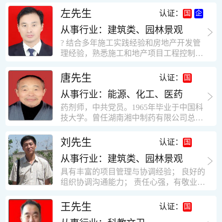
工作学习认真踏实，能够吃苦耐劳，责任
计，工程经济技术分析，能适应建筑行业
左先生
认证：
心强。 性格外向、开朗，有良好的人
各种岗位，组织协调能力强，技术全面，
际关系和一定的组织能力。做事认真负
从事行业：建筑类、园林景观
适用工地管理． 本人1978年高中毕业，同
责、积极肯干。我有信心在今后的工作岗
年参加工作，至今已在建筑行业工作了30
? 结合多年施工实践经验和房地产开发管
位上发挥自己的才能!积极的人生观，在我
年。从1978年进入本县建筑公司学徒开始
理经验，熟悉施工和地产项目工程控制要
的字典中没有“放弃”，始终坚信只要努力
历任技术员、工长、项目技术负责人、项
点； ? 熟悉地产开发流程，有敏锐的市场
没有什么不可以。做事认真负责，具有较
目经理、专业监理工程师等职。 管理过许
意识，丰富的经营理念和管理手段，能独
唐先生
认证：
快掌握一种新事物的能力。我的格言：也
多各种结构的工业及民用建筑。1984年至
立处理各种工程技术问题；具有较强的沟
许我不是最好的，但我会做得更好。知识
1986年就职于新疆乌鲁木齐铁路局劳动服
从事行业：能源、化工、医药
通协调能力和组织管理能力； ? 近十多年
面广泛，头脑灵活，思维开阔敏捷，极富
务公司建筑三工区任技术员。参于管理的
的房地产方面工作经验，现任职江苏雨润
药剂师，中共党员。1965年毕业于中国科
创新精神。
项目有：职工居乐部游艺楼，4000平方，
农产品集团南昌公司副总经理兼工程总工
技大学。曾任湖南湘中制药有限公司总工
砖混结构。职工电教楼，8000平方，框架
程师。 ? 有高度的敬业精神和团队合作意
程师。湖南省精密分析仪器协会业务委
结构。幼儿园办公楼，砖混结构，3000平
识，能够合理高效的做好企业内部管理和
员、理事。高级工程师，执业药师，中国
刘先生
认证：
方。1987至1981988年爱聘于郑州市荥阳
人员结构调整；具有大型工程及房地产公
药学会高级会员。享受国务院津贴专家。
第二建筑公司，任郑州市天然气公司基地
司管理经验，以及公关的能力和商务谈判
从事行业：建筑类、园林景观
丙戊酸镁缓释片及其制备工艺国家发明专
建设项目施工员。该项目有15层办公楼及
能力。 ? 自认为是个有良好职业道德、有
利人。
具有丰富的项目管理与协调经验； 良好的
裙楼一栋8000平方。框架结构。住宅楼4
责任心、有敬业精神，能承受巨大工作压
组织协调沟通能力； 责任心强，有敬业创
栋16000平方，6层砖混结构。1989年至19
力的职业经理人！……
新精神； 熟悉可视非可视楼宇对讲系统、
90任该公司河南省济源特种钢厂项目部技
闭路电视监控系统、防盗报警系统、门禁
王先生
认证：
术负责人，该项目为水泥生产线，该项目
一卡通系统、停车场管理系统、巡更系
有圆形连体熟料仓12，每个直径9米高41