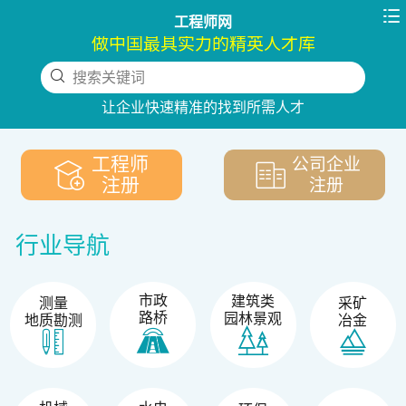

工程师网
做中国最具实力的精英人才库
搜索关键词
下拉刷新
让企业快速精准的找到所需人才
工程师
公司企业
注册
注册
行业导航
市政
建筑类
测量
采矿
路桥
园林景观
地质勘测
冶金