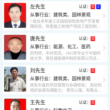
工作学习认真踏实，能够吃苦耐劳，责任
计，工程经济技术分析，能适应建筑行业
左先生
认证：
心强。 性格外向、开朗，有良好的人
各种岗位，组织协调能力强，技术全面，
际关系和一定的组织能力。做事认真负
从事行业：建筑类、园林景观
适用工地管理． 本人1978年高中毕业，同
责、积极肯干。我有信心在今后的工作岗
年参加工作，至今已在建筑行业工作了30
? 结合多年施工实践经验和房地产开发管
位上发挥自己的才能!积极的人生观，在我
年。从1978年进入本县建筑公司学徒开始
理经验，熟悉施工和地产项目工程控制要
的字典中没有“放弃”，始终坚信只要努力
历任技术员、工长、项目技术负责人、项
点； ? 熟悉地产开发流程，有敏锐的市场
没有什么不可以。做事认真负责，具有较
目经理、专业监理工程师等职。 管理过许
意识，丰富的经营理念和管理手段，能独
唐先生
认证：
快掌握一种新事物的能力。我的格言：也
多各种结构的工业及民用建筑。1984年至
立处理各种工程技术问题；具有较强的沟
许我不是最好的，但我会做得更好。知识
1986年就职于新疆乌鲁木齐铁路局劳动服
从事行业：能源、化工、医药
通协调能力和组织管理能力； ? 近十多年
面广泛，头脑灵活，思维开阔敏捷，极富
务公司建筑三工区任技术员。参于管理的
的房地产方面工作经验，现任职江苏雨润
药剂师，中共党员。1965年毕业于中国科
创新精神。
项目有：职工居乐部游艺楼，4000平方，
农产品集团南昌公司副总经理兼工程总工
技大学。曾任湖南湘中制药有限公司总工
砖混结构。职工电教楼，8000平方，框架
程师。 ? 有高度的敬业精神和团队合作意
程师。湖南省精密分析仪器协会业务委
结构。幼儿园办公楼，砖混结构，3000平
识，能够合理高效的做好企业内部管理和
员、理事。高级工程师，执业药师，中国
刘先生
认证：
方。1987至1981988年爱聘于郑州市荥阳
人员结构调整；具有大型工程及房地产公
药学会高级会员。享受国务院津贴专家。
第二建筑公司，任郑州市天然气公司基地
司管理经验，以及公关的能力和商务谈判
从事行业：建筑类、园林景观
丙戊酸镁缓释片及其制备工艺国家发明专
建设项目施工员。该项目有15层办公楼及
能力。 ? 自认为是个有良好职业道德、有
利人。
具有丰富的项目管理与协调经验； 良好的
裙楼一栋8000平方。框架结构。住宅楼4
责任心、有敬业精神，能承受巨大工作压
组织协调沟通能力； 责任心强，有敬业创
栋16000平方，6层砖混结构。1989年至19
力的职业经理人！……
新精神； 熟悉可视非可视楼宇对讲系统、
90任该公司河南省济源特种钢厂项目部技
闭路电视监控系统、防盗报警系统、门禁
王先生
认证：
术负责人，该项目为水泥生产线，该项目
一卡通系统、停车场管理系统、巡更系
有圆形连体熟料仓12，每个直径9米高41