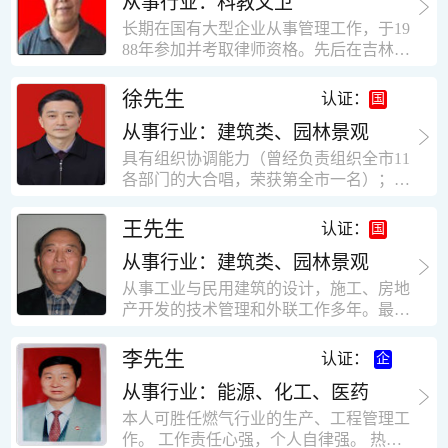
从事行业：科教文卫
统、远程抄表系统等相关系统主流产品，
米，砖混结构，皮带运输走廊一个，框架
有较强的售前技术支持能力，并具有较丰
长期在国有大型企业从事管理工作，于19
结构长185米，高5.2米的框架结构。1991
富的设备调试经验； 能独立完成系统集成
88年参加并考取律师资格。先后在吉林油
年调入新乡市新营建筑公司历任：七里三
项目售前的方案设计； 具有丰富的团队组
田律师事务所（吉林石力律师事务所）、
中项目部技术负责人；河南省新乡市七里
建与扩充经验，并具备教育训练能力；
辽宁华夏律师事务所和辽宁鑫诺律师事务
徐先生
营乡刘庄火力发电厂项目经理，该项目有
认证：
所执业。王律师在数十年的执业经历中，
主厂房一栋4000平方，锅炉房一个，600
从事行业：建筑类、园林景观
多次与美国、英国、香港、北京、深圳等
平方装配式工业厂房，焦作市林果住宅小
地的律师共同办理法律事务。 对民商事的
具有组织协调能力（曾经负责组织全市11
区项目经理，该项目有住宅楼9栋6层砖混
诉讼和非诉讼的合同纠纷、劳动纠纷、债
各部门的大合唱，荣获第全市一名）；知
结构，总建筑面积36000平方米。2004年
务纠纷、房地产纠纷和土地纠纷等案件，
识较全面（涉及经济、机械、土建、会计
到广东工作历任，广州市宏业金基监理有
对刑事案件、仲裁案件都颇有造诣。尤其
等领域）；实际工作能力强，且经验丰
限公司专业监理工程师，广东重工监理有
王先生
认证：
擅长处理涉及公司管理、企业改制，资产
富。
限公司任专业监理工程师，监督的工程
收购重组等法律业务。王律师有多篇学术
从事行业：建筑类、园林景观
有：广东东莞市花润雪花啤酒厂二期扩建
论文在省部级会议和刊物上发表。数十年
工程，该工程有钢结构工业厂房2栋，每
从事工业与民用建筑的设计，施工、房地
的执业经历中，王律师经办了数百起诉讼
栋9000平方米。东莞市新世纪花苑，该工
产开发的技术管理和外联工作多年。最大
和非诉讼案件，取得了较好的经济效益和
程有住宅楼2栋一栋29层，地下2层停车
顶目为濮阳绿城花园一期完成50万平米，
社会效益。 严细认真和勤勉尽责是王福营
场；一栋17层。2栋总面积32000平方米，
最高26层。基础理论和专业技术知识功底
李先生
认证：
律师一贯的工作作风；法律第一和当事人
框架结构。南奥园金州商业步行街等工
深厚，能熟练从事复杂技术工程的设计与
合法权益第一，忠诚和敬业是王福营律师
程。30年的工作经验积累，使自己能适应
从事行业：能源、化工、医药
计算工作，有丰富的大中型工程项目的施
的永恒的追求。
建筑行业的多种工作岗位。
工技术经验。知识广博，设计、施工、予
本人可胜任燃气行业的生产、工程管理工
决算、资产评估等都有较深造诣。曾独立
作。 工作责任心强，个人自律强。 热爱