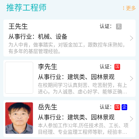
推荐工程师
更多
王先生
认证：
从事行业：机械、设备
为人中肯，做事踏实，对钣金加工，跟数控车床熟知，
有多年的基层管理经验。
李先生
认证：
从事行业：建筑类、园林景观
在校期间学习认真刻苦、吃苦耐劳，有上
进心。为人诚恳、虚心好学、能够正确对
待、处理生活及工作中遇到的各种困难，
思想积极上进，接受能力和独立能力强，
岳先生
认证：
有很强的团队精神和集体荣誉感。做事认
从事行业：建筑类、园林景观
真负责，有很强的责任心。秉承山大扎
实、厚重的学风。为人正直、诚信、稳
本人参加工作32年,历任技术员、工长、项
重。有强烈的上进心、事业心。有很强的
目经理、专业监理工程师等职，经验丰
对环境的适应能力，可以很快融入集体。
富，知识面广，能独立完成施工组织设