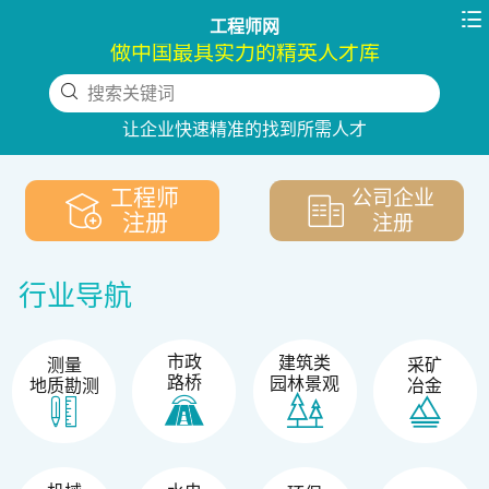

工程师网
做中国最具实力的精英人才库
搜索关键词
下拉刷新
让企业快速精准的找到所需人才
工程师
公司企业
注册
注册
行业导航
市政
建筑类
测量
采矿
路桥
园林景观
地质勘测
冶金