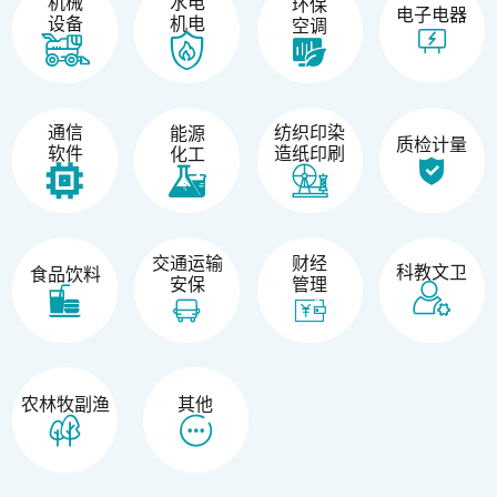
机械
水电
环保
电子电器
设备
机电
空调
纺织印染
通信
能源
质检计量
造纸印刷
软件
化工
交通运输
财经
科教文卫
食品饮料
安保
管理
农林牧副渔
其他