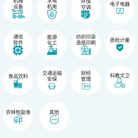
机械
水电
环保
电子电器
设备
机电
空调
纺织印染
通信
能源
质检计量
造纸印刷
软件
化工
交通运输
财经
科教文卫
食品饮料
安保
管理
农林牧副渔
其他