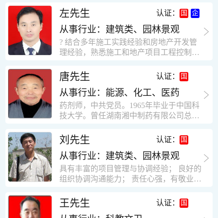
工作学习认真踏实，能够吃苦耐劳，责任
计，工程经济技术分析，能适应建筑行业
左先生
认证：
心强。 性格外向、开朗，有良好的人
各种岗位，组织协调能力强，技术全面，
际关系和一定的组织能力。做事认真负
从事行业：建筑类、园林景观
适用工地管理． 本人1978年高中毕业，同
责、积极肯干。我有信心在今后的工作岗
年参加工作，至今已在建筑行业工作了30
? 结合多年施工实践经验和房地产开发管
位上发挥自己的才能!积极的人生观，在我
年。从1978年进入本县建筑公司学徒开始
理经验，熟悉施工和地产项目工程控制要
的字典中没有“放弃”，始终坚信只要努力
历任技术员、工长、项目技术负责人、项
点； ? 熟悉地产开发流程，有敏锐的市场
没有什么不可以。做事认真负责，具有较
目经理、专业监理工程师等职。 管理过许
意识，丰富的经营理念和管理手段，能独
唐先生
认证：
快掌握一种新事物的能力。我的格言：也
多各种结构的工业及民用建筑。1984年至
立处理各种工程技术问题；具有较强的沟
许我不是最好的，但我会做得更好。知识
1986年就职于新疆乌鲁木齐铁路局劳动服
从事行业：能源、化工、医药
通协调能力和组织管理能力； ? 近十多年
面广泛，头脑灵活，思维开阔敏捷，极富
务公司建筑三工区任技术员。参于管理的
的房地产方面工作经验，现任职江苏雨润
药剂师，中共党员。1965年毕业于中国科
创新精神。
项目有：职工居乐部游艺楼，4000平方，
农产品集团南昌公司副总经理兼工程总工
技大学。曾任湖南湘中制药有限公司总工
砖混结构。职工电教楼，8000平方，框架
程师。 ? 有高度的敬业精神和团队合作意
程师。湖南省精密分析仪器协会业务委
结构。幼儿园办公楼，砖混结构，3000平
识，能够合理高效的做好企业内部管理和
员、理事。高级工程师，执业药师，中国
刘先生
认证：
方。1987至1981988年爱聘于郑州市荥阳
人员结构调整；具有大型工程及房地产公
药学会高级会员。享受国务院津贴专家。
第二建筑公司，任郑州市天然气公司基地
司管理经验，以及公关的能力和商务谈判
从事行业：建筑类、园林景观
丙戊酸镁缓释片及其制备工艺国家发明专
建设项目施工员。该项目有15层办公楼及
能力。 ? 自认为是个有良好职业道德、有
利人。
具有丰富的项目管理与协调经验； 良好的
裙楼一栋8000平方。框架结构。住宅楼4
责任心、有敬业精神，能承受巨大工作压
组织协调沟通能力； 责任心强，有敬业创
栋16000平方，6层砖混结构。1989年至19
力的职业经理人！……
新精神； 熟悉可视非可视楼宇对讲系统、
90任该公司河南省济源特种钢厂项目部技
闭路电视监控系统、防盗报警系统、门禁
王先生
认证：
术负责人，该项目为水泥生产线，该项目
一卡通系统、停车场管理系统、巡更系
有圆形连体熟料仓12，每个直径9米高41