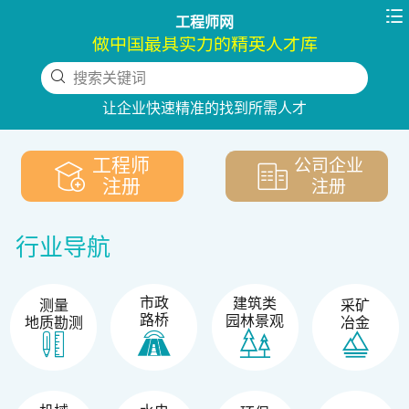

工程师网
做中国最具实力的精英人才库
搜索关键词
下拉刷新
让企业快速精准的找到所需人才
工程师
公司企业
注册
注册
行业导航
市政
建筑类
测量
采矿
路桥
园林景观
地质勘测
冶金