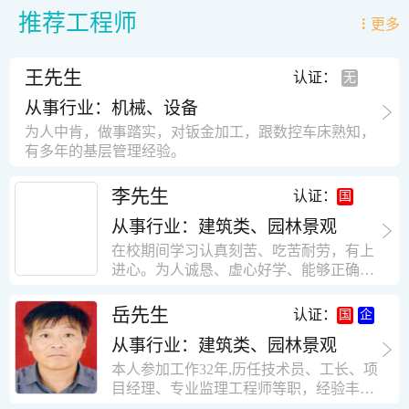
推荐工程师
更多
王先生
认证：
从事行业：机械、设备
为人中肯，做事踏实，对钣金加工，跟数控车床熟知，
有多年的基层管理经验。
李先生
认证：
从事行业：建筑类、园林景观
在校期间学习认真刻苦、吃苦耐劳，有上
进心。为人诚恳、虚心好学、能够正确对
待、处理生活及工作中遇到的各种困难，
思想积极上进，接受能力和独立能力强，
岳先生
认证：
有很强的团队精神和集体荣誉感。做事认
从事行业：建筑类、园林景观
真负责，有很强的责任心。秉承山大扎
实、厚重的学风。为人正直、诚信、稳
本人参加工作32年,历任技术员、工长、项
重。有强烈的上进心、事业心。有很强的
目经理、专业监理工程师等职，经验丰
对环境的适应能力，可以很快融入集体。
富，知识面广，能独立完成施工组织设