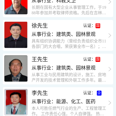
从事行业：科教文卫
统、远程抄表系统等相关系统主流产品，
米，砖混结构，皮带运输走廊一个，框架
有较强的售前技术支持能力，并具有较丰
长期在国有大型企业从事管理工作，于19
结构长185米，高5.2米的框架结构。1991
富的设备调试经验； 能独立完成系统集成
88年参加并考取律师资格。先后在吉林油
年调入新乡市新营建筑公司历任：七里三
项目售前的方案设计； 具有丰富的团队组
田律师事务所（吉林石力律师事务所）、
中项目部技术负责人；河南省新乡市七里
建与扩充经验，并具备教育训练能力；
辽宁华夏律师事务所和辽宁鑫诺律师事务
徐先生
营乡刘庄火力发电厂项目经理，该项目有
认证：
所执业。王律师在数十年的执业经历中，
主厂房一栋4000平方，锅炉房一个，600
从事行业：建筑类、园林景观
多次与美国、英国、香港、北京、深圳等
平方装配式工业厂房，焦作市林果住宅小
地的律师共同办理法律事务。 对民商事的
具有组织协调能力（曾经负责组织全市11
区项目经理，该项目有住宅楼9栋6层砖混
诉讼和非诉讼的合同纠纷、劳动纠纷、债
各部门的大合唱，荣获第全市一名）；知
结构，总建筑面积36000平方米。2004年
务纠纷、房地产纠纷和土地纠纷等案件，
识较全面（涉及经济、机械、土建、会计
到广东工作历任，广州市宏业金基监理有
对刑事案件、仲裁案件都颇有造诣。尤其
等领域）；实际工作能力强，且经验丰
限公司专业监理工程师，广东重工监理有
王先生
认证：
擅长处理涉及公司管理、企业改制，资产
富。
限公司任专业监理工程师，监督的工程
收购重组等法律业务。王律师有多篇学术
从事行业：建筑类、园林景观
有：广东东莞市花润雪花啤酒厂二期扩建
论文在省部级会议和刊物上发表。数十年
工程，该工程有钢结构工业厂房2栋，每
从事工业与民用建筑的设计，施工、房地
的执业经历中，王律师经办了数百起诉讼
栋9000平方米。东莞市新世纪花苑，该工
产开发的技术管理和外联工作多年。最大
和非诉讼案件，取得了较好的经济效益和
程有住宅楼2栋一栋29层，地下2层停车
顶目为濮阳绿城花园一期完成50万平米，
社会效益。 严细认真和勤勉尽责是王福营
场；一栋17层。2栋总面积32000平方米，
最高26层。基础理论和专业技术知识功底
李先生
认证：
律师一贯的工作作风；法律第一和当事人
框架结构。南奥园金州商业步行街等工
深厚，能熟练从事复杂技术工程的设计与
合法权益第一，忠诚和敬业是王福营律师
程。30年的工作经验积累，使自己能适应
从事行业：能源、化工、医药
计算工作，有丰富的大中型工程项目的施
的永恒的追求。
建筑行业的多种工作岗位。
工技术经验。知识广博，设计、施工、予
本人可胜任燃气行业的生产、工程管理工
决算、资产评估等都有较深造诣。曾独立
作。 工作责任心强，个人自律强。 热爱