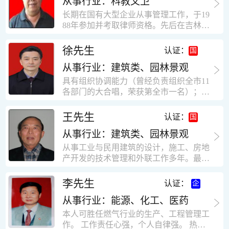
从事行业：科教文卫
统、远程抄表系统等相关系统主流产品，
米，砖混结构，皮带运输走廊一个，框架
有较强的售前技术支持能力，并具有较丰
长期在国有大型企业从事管理工作，于19
结构长185米，高5.2米的框架结构。1991
富的设备调试经验； 能独立完成系统集成
88年参加并考取律师资格。先后在吉林油
年调入新乡市新营建筑公司历任：七里三
项目售前的方案设计； 具有丰富的团队组
田律师事务所（吉林石力律师事务所）、
中项目部技术负责人；河南省新乡市七里
建与扩充经验，并具备教育训练能力；
辽宁华夏律师事务所和辽宁鑫诺律师事务
徐先生
营乡刘庄火力发电厂项目经理，该项目有
认证：
所执业。王律师在数十年的执业经历中，
主厂房一栋4000平方，锅炉房一个，600
从事行业：建筑类、园林景观
多次与美国、英国、香港、北京、深圳等
平方装配式工业厂房，焦作市林果住宅小
地的律师共同办理法律事务。 对民商事的
具有组织协调能力（曾经负责组织全市11
区项目经理，该项目有住宅楼9栋6层砖混
诉讼和非诉讼的合同纠纷、劳动纠纷、债
各部门的大合唱，荣获第全市一名）；知
结构，总建筑面积36000平方米。2004年
务纠纷、房地产纠纷和土地纠纷等案件，
识较全面（涉及经济、机械、土建、会计
到广东工作历任，广州市宏业金基监理有
对刑事案件、仲裁案件都颇有造诣。尤其
等领域）；实际工作能力强，且经验丰
限公司专业监理工程师，广东重工监理有
王先生
认证：
擅长处理涉及公司管理、企业改制，资产
富。
限公司任专业监理工程师，监督的工程
收购重组等法律业务。王律师有多篇学术
从事行业：建筑类、园林景观
有：广东东莞市花润雪花啤酒厂二期扩建
论文在省部级会议和刊物上发表。数十年
工程，该工程有钢结构工业厂房2栋，每
从事工业与民用建筑的设计，施工、房地
的执业经历中，王律师经办了数百起诉讼
栋9000平方米。东莞市新世纪花苑，该工
产开发的技术管理和外联工作多年。最大
和非诉讼案件，取得了较好的经济效益和
程有住宅楼2栋一栋29层，地下2层停车
顶目为濮阳绿城花园一期完成50万平米，
社会效益。 严细认真和勤勉尽责是王福营
场；一栋17层。2栋总面积32000平方米，
最高26层。基础理论和专业技术知识功底
李先生
认证：
律师一贯的工作作风；法律第一和当事人
框架结构。南奥园金州商业步行街等工
深厚，能熟练从事复杂技术工程的设计与
合法权益第一，忠诚和敬业是王福营律师
程。30年的工作经验积累，使自己能适应
从事行业：能源、化工、医药
计算工作，有丰富的大中型工程项目的施
的永恒的追求。
建筑行业的多种工作岗位。
工技术经验。知识广博，设计、施工、予
本人可胜任燃气行业的生产、工程管理工
决算、资产评估等都有较深造诣。曾独立
作。 工作责任心强，个人自律强。 热爱