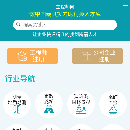

工程师网
做中国最具实力的精英人才库
搜索关键词
下拉刷新
让企业快速精准的找到所需人才
工程师
公司企业
注册
注册
行业导航
市政
建筑类
测量
采矿
路桥
园林景观
地质勘测
冶金