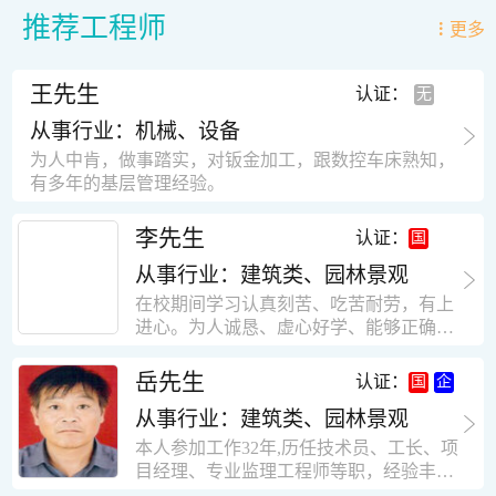
推荐工程师
更多
王先生
认证：
从事行业：机械、设备
为人中肯，做事踏实，对钣金加工，跟数控车床熟知，
有多年的基层管理经验。
李先生
认证：
从事行业：建筑类、园林景观
在校期间学习认真刻苦、吃苦耐劳，有上
进心。为人诚恳、虚心好学、能够正确对
待、处理生活及工作中遇到的各种困难，
思想积极上进，接受能力和独立能力强，
岳先生
认证：
有很强的团队精神和集体荣誉感。做事认
从事行业：建筑类、园林景观
真负责，有很强的责任心。秉承山大扎
实、厚重的学风。为人正直、诚信、稳
本人参加工作32年,历任技术员、工长、项
重。有强烈的上进心、事业心。有很强的
目经理、专业监理工程师等职，经验丰
对环境的适应能力，可以很快融入集体。
富，知识面广，能独立完成施工组织设