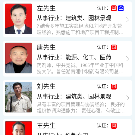
工作学习认真踏实，能够吃苦耐劳，责任
计，工程经济技术分析，能适应建筑行业
左先生
认证：
心强。 性格外向、开朗，有良好的人
各种岗位，组织协调能力强，技术全面，
际关系和一定的组织能力。做事认真负
从事行业：建筑类、园林景观
适用工地管理． 本人1978年高中毕业，同
责、积极肯干。我有信心在今后的工作岗
年参加工作，至今已在建筑行业工作了30
? 结合多年施工实践经验和房地产开发管
位上发挥自己的才能!积极的人生观，在我
年。从1978年进入本县建筑公司学徒开始
理经验，熟悉施工和地产项目工程控制要
的字典中没有“放弃”，始终坚信只要努力
历任技术员、工长、项目技术负责人、项
点； ? 熟悉地产开发流程，有敏锐的市场
没有什么不可以。做事认真负责，具有较
目经理、专业监理工程师等职。 管理过许
意识，丰富的经营理念和管理手段，能独
唐先生
认证：
快掌握一种新事物的能力。我的格言：也
多各种结构的工业及民用建筑。1984年至
立处理各种工程技术问题；具有较强的沟
许我不是最好的，但我会做得更好。知识
1986年就职于新疆乌鲁木齐铁路局劳动服
从事行业：能源、化工、医药
通协调能力和组织管理能力； ? 近十多年
面广泛，头脑灵活，思维开阔敏捷，极富
务公司建筑三工区任技术员。参于管理的
的房地产方面工作经验，现任职江苏雨润
药剂师，中共党员。1965年毕业于中国科
创新精神。
项目有：职工居乐部游艺楼，4000平方，
农产品集团南昌公司副总经理兼工程总工
技大学。曾任湖南湘中制药有限公司总工
砖混结构。职工电教楼，8000平方，框架
程师。 ? 有高度的敬业精神和团队合作意
程师。湖南省精密分析仪器协会业务委
结构。幼儿园办公楼，砖混结构，3000平
识，能够合理高效的做好企业内部管理和
员、理事。高级工程师，执业药师，中国
刘先生
认证：
方。1987至1981988年爱聘于郑州市荥阳
人员结构调整；具有大型工程及房地产公
药学会高级会员。享受国务院津贴专家。
第二建筑公司，任郑州市天然气公司基地
司管理经验，以及公关的能力和商务谈判
从事行业：建筑类、园林景观
丙戊酸镁缓释片及其制备工艺国家发明专
建设项目施工员。该项目有15层办公楼及
能力。 ? 自认为是个有良好职业道德、有
利人。
具有丰富的项目管理与协调经验； 良好的
裙楼一栋8000平方。框架结构。住宅楼4
责任心、有敬业精神，能承受巨大工作压
组织协调沟通能力； 责任心强，有敬业创
栋16000平方，6层砖混结构。1989年至19
力的职业经理人！……
新精神； 熟悉可视非可视楼宇对讲系统、
90任该公司河南省济源特种钢厂项目部技
闭路电视监控系统、防盗报警系统、门禁
王先生
认证：
术负责人，该项目为水泥生产线，该项目
一卡通系统、停车场管理系统、巡更系
有圆形连体熟料仓12，每个直径9米高41