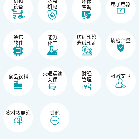
机械
水电
环保
电子电器
设备
机电
空调
纺织印染
通信
能源
质检计量
造纸印刷
软件
化工
交通运输
财经
科教文卫
食品饮料
安保
管理
农林牧副渔
其他