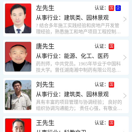
工作学习认真踏实，能够吃苦耐劳，责任
计，工程经济技术分析，能适应建筑行业
左先生
认证：
心强。 性格外向、开朗，有良好的人
各种岗位，组织协调能力强，技术全面，
际关系和一定的组织能力。做事认真负
从事行业：建筑类、园林景观
适用工地管理． 本人1978年高中毕业，同
责、积极肯干。我有信心在今后的工作岗
年参加工作，至今已在建筑行业工作了30
? 结合多年施工实践经验和房地产开发管
位上发挥自己的才能!积极的人生观，在我
年。从1978年进入本县建筑公司学徒开始
理经验，熟悉施工和地产项目工程控制要
的字典中没有“放弃”，始终坚信只要努力
历任技术员、工长、项目技术负责人、项
点； ? 熟悉地产开发流程，有敏锐的市场
没有什么不可以。做事认真负责，具有较
目经理、专业监理工程师等职。 管理过许
意识，丰富的经营理念和管理手段，能独
唐先生
认证：
快掌握一种新事物的能力。我的格言：也
多各种结构的工业及民用建筑。1984年至
立处理各种工程技术问题；具有较强的沟
许我不是最好的，但我会做得更好。知识
1986年就职于新疆乌鲁木齐铁路局劳动服
从事行业：能源、化工、医药
通协调能力和组织管理能力； ? 近十多年
面广泛，头脑灵活，思维开阔敏捷，极富
务公司建筑三工区任技术员。参于管理的
的房地产方面工作经验，现任职江苏雨润
药剂师，中共党员。1965年毕业于中国科
创新精神。
项目有：职工居乐部游艺楼，4000平方，
农产品集团南昌公司副总经理兼工程总工
技大学。曾任湖南湘中制药有限公司总工
砖混结构。职工电教楼，8000平方，框架
程师。 ? 有高度的敬业精神和团队合作意
程师。湖南省精密分析仪器协会业务委
结构。幼儿园办公楼，砖混结构，3000平
识，能够合理高效的做好企业内部管理和
员、理事。高级工程师，执业药师，中国
刘先生
认证：
方。1987至1981988年爱聘于郑州市荥阳
人员结构调整；具有大型工程及房地产公
药学会高级会员。享受国务院津贴专家。
第二建筑公司，任郑州市天然气公司基地
司管理经验，以及公关的能力和商务谈判
从事行业：建筑类、园林景观
丙戊酸镁缓释片及其制备工艺国家发明专
建设项目施工员。该项目有15层办公楼及
能力。 ? 自认为是个有良好职业道德、有
利人。
具有丰富的项目管理与协调经验； 良好的
裙楼一栋8000平方。框架结构。住宅楼4
责任心、有敬业精神，能承受巨大工作压
组织协调沟通能力； 责任心强，有敬业创
栋16000平方，6层砖混结构。1989年至19
力的职业经理人！……
新精神； 熟悉可视非可视楼宇对讲系统、
90任该公司河南省济源特种钢厂项目部技
闭路电视监控系统、防盗报警系统、门禁
王先生
认证：
术负责人，该项目为水泥生产线，该项目
一卡通系统、停车场管理系统、巡更系
有圆形连体熟料仓12，每个直径9米高41