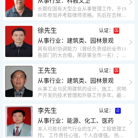
从事行业：科教文卫
统、远程抄表系统等相关系统主流产品，
米，砖混结构，皮带运输走廊一个，框架
有较强的售前技术支持能力，并具有较丰
长期在国有大型企业从事管理工作，于19
结构长185米，高5.2米的框架结构。1991
富的设备调试经验； 能独立完成系统集成
88年参加并考取律师资格。先后在吉林油
年调入新乡市新营建筑公司历任：七里三
项目售前的方案设计； 具有丰富的团队组
田律师事务所（吉林石力律师事务所）、
中项目部技术负责人；河南省新乡市七里
建与扩充经验，并具备教育训练能力；
辽宁华夏律师事务所和辽宁鑫诺律师事务
徐先生
营乡刘庄火力发电厂项目经理，该项目有
认证：
所执业。王律师在数十年的执业经历中，
主厂房一栋4000平方，锅炉房一个，600
从事行业：建筑类、园林景观
多次与美国、英国、香港、北京、深圳等
平方装配式工业厂房，焦作市林果住宅小
地的律师共同办理法律事务。 对民商事的
具有组织协调能力（曾经负责组织全市11
区项目经理，该项目有住宅楼9栋6层砖混
诉讼和非诉讼的合同纠纷、劳动纠纷、债
各部门的大合唱，荣获第全市一名）；知
结构，总建筑面积36000平方米。2004年
务纠纷、房地产纠纷和土地纠纷等案件，
识较全面（涉及经济、机械、土建、会计
到广东工作历任，广州市宏业金基监理有
对刑事案件、仲裁案件都颇有造诣。尤其
等领域）；实际工作能力强，且经验丰
限公司专业监理工程师，广东重工监理有
王先生
认证：
擅长处理涉及公司管理、企业改制，资产
富。
限公司任专业监理工程师，监督的工程
收购重组等法律业务。王律师有多篇学术
从事行业：建筑类、园林景观
有：广东东莞市花润雪花啤酒厂二期扩建
论文在省部级会议和刊物上发表。数十年
工程，该工程有钢结构工业厂房2栋，每
从事工业与民用建筑的设计，施工、房地
的执业经历中，王律师经办了数百起诉讼
栋9000平方米。东莞市新世纪花苑，该工
产开发的技术管理和外联工作多年。最大
和非诉讼案件，取得了较好的经济效益和
程有住宅楼2栋一栋29层，地下2层停车
顶目为濮阳绿城花园一期完成50万平米，
社会效益。 严细认真和勤勉尽责是王福营
场；一栋17层。2栋总面积32000平方米，
最高26层。基础理论和专业技术知识功底
李先生
认证：
律师一贯的工作作风；法律第一和当事人
框架结构。南奥园金州商业步行街等工
深厚，能熟练从事复杂技术工程的设计与
合法权益第一，忠诚和敬业是王福营律师
程。30年的工作经验积累，使自己能适应
从事行业：能源、化工、医药
计算工作，有丰富的大中型工程项目的施
的永恒的追求。
建筑行业的多种工作岗位。
工技术经验。知识广博，设计、施工、予
本人可胜任燃气行业的生产、工程管理工
决算、资产评估等都有较深造诣。曾独立
作。 工作责任心强，个人自律强。 热爱