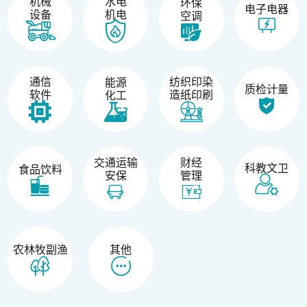
机械
水电
环保
电子电器
设备
机电
空调
纺织印染
通信
能源
质检计量
造纸印刷
软件
化工
交通运输
财经
科教文卫
食品饮料
安保
管理
农林牧副渔
其他