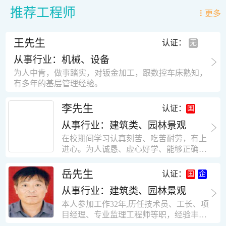
推荐工程师
更多
王先生
认证：
从事行业：机械、设备
为人中肯，做事踏实，对钣金加工，跟数控车床熟知，
有多年的基层管理经验。
李先生
认证：
从事行业：建筑类、园林景观
在校期间学习认真刻苦、吃苦耐劳，有上
进心。为人诚恳、虚心好学、能够正确对
待、处理生活及工作中遇到的各种困难，
思想积极上进，接受能力和独立能力强，
岳先生
认证：
有很强的团队精神和集体荣誉感。做事认
从事行业：建筑类、园林景观
真负责，有很强的责任心。秉承山大扎
实、厚重的学风。为人正直、诚信、稳
本人参加工作32年,历任技术员、工长、项
重。有强烈的上进心、事业心。有很强的
目经理、专业监理工程师等职，经验丰
对环境的适应能力，可以很快融入集体。
富，知识面广，能独立完成施工组织设