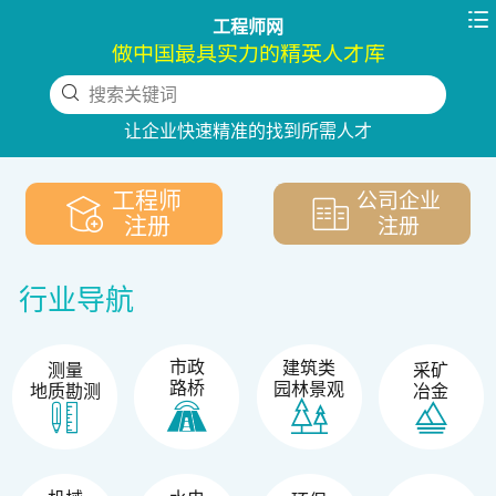

工程师网
做中国最具实力的精英人才库
搜索关键词
下拉刷新
让企业快速精准的找到所需人才
工程师
公司企业
注册
注册
行业导航
市政
建筑类
测量
采矿
路桥
园林景观
地质勘测
冶金