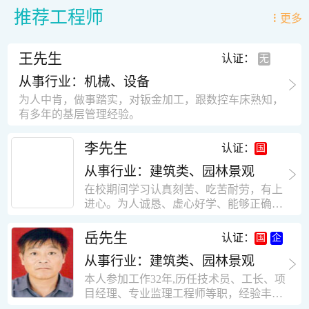
推荐工程师
更多
王先生
认证：
从事行业：机械、设备
为人中肯，做事踏实，对钣金加工，跟数控车床熟知，
有多年的基层管理经验。
李先生
认证：
从事行业：建筑类、园林景观
在校期间学习认真刻苦、吃苦耐劳，有上
进心。为人诚恳、虚心好学、能够正确对
待、处理生活及工作中遇到的各种困难，
思想积极上进，接受能力和独立能力强，
岳先生
认证：
有很强的团队精神和集体荣誉感。做事认
从事行业：建筑类、园林景观
真负责，有很强的责任心。秉承山大扎
实、厚重的学风。为人正直、诚信、稳
本人参加工作32年,历任技术员、工长、项
重。有强烈的上进心、事业心。有很强的
目经理、专业监理工程师等职，经验丰
对环境的适应能力，可以很快融入集体。
富，知识面广，能独立完成施工组织设