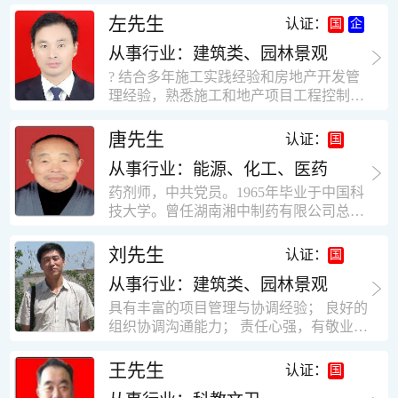
工作学习认真踏实，能够吃苦耐劳，责任
计，工程经济技术分析，能适应建筑行业
左先生
认证：
心强。 性格外向、开朗，有良好的人
各种岗位，组织协调能力强，技术全面，
际关系和一定的组织能力。做事认真负
从事行业：建筑类、园林景观
适用工地管理． 本人1978年高中毕业，同
责、积极肯干。我有信心在今后的工作岗
年参加工作，至今已在建筑行业工作了30
? 结合多年施工实践经验和房地产开发管
位上发挥自己的才能!积极的人生观，在我
年。从1978年进入本县建筑公司学徒开始
理经验，熟悉施工和地产项目工程控制要
的字典中没有“放弃”，始终坚信只要努力
历任技术员、工长、项目技术负责人、项
点； ? 熟悉地产开发流程，有敏锐的市场
没有什么不可以。做事认真负责，具有较
目经理、专业监理工程师等职。 管理过许
意识，丰富的经营理念和管理手段，能独
唐先生
认证：
快掌握一种新事物的能力。我的格言：也
多各种结构的工业及民用建筑。1984年至
立处理各种工程技术问题；具有较强的沟
许我不是最好的，但我会做得更好。知识
1986年就职于新疆乌鲁木齐铁路局劳动服
从事行业：能源、化工、医药
通协调能力和组织管理能力； ? 近十多年
面广泛，头脑灵活，思维开阔敏捷，极富
务公司建筑三工区任技术员。参于管理的
的房地产方面工作经验，现任职江苏雨润
药剂师，中共党员。1965年毕业于中国科
创新精神。
项目有：职工居乐部游艺楼，4000平方，
农产品集团南昌公司副总经理兼工程总工
技大学。曾任湖南湘中制药有限公司总工
砖混结构。职工电教楼，8000平方，框架
程师。 ? 有高度的敬业精神和团队合作意
程师。湖南省精密分析仪器协会业务委
结构。幼儿园办公楼，砖混结构，3000平
识，能够合理高效的做好企业内部管理和
员、理事。高级工程师，执业药师，中国
刘先生
认证：
方。1987至1981988年爱聘于郑州市荥阳
人员结构调整；具有大型工程及房地产公
药学会高级会员。享受国务院津贴专家。
第二建筑公司，任郑州市天然气公司基地
司管理经验，以及公关的能力和商务谈判
从事行业：建筑类、园林景观
丙戊酸镁缓释片及其制备工艺国家发明专
建设项目施工员。该项目有15层办公楼及
能力。 ? 自认为是个有良好职业道德、有
利人。
具有丰富的项目管理与协调经验； 良好的
裙楼一栋8000平方。框架结构。住宅楼4
责任心、有敬业精神，能承受巨大工作压
组织协调沟通能力； 责任心强，有敬业创
栋16000平方，6层砖混结构。1989年至19
力的职业经理人！……
新精神； 熟悉可视非可视楼宇对讲系统、
90任该公司河南省济源特种钢厂项目部技
闭路电视监控系统、防盗报警系统、门禁
王先生
认证：
术负责人，该项目为水泥生产线，该项目
一卡通系统、停车场管理系统、巡更系
有圆形连体熟料仓12，每个直径9米高41