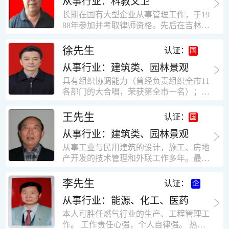
从事行业：科教文卫
统、远程抄表系统等相关系统主流产品，
米，砖混结构，皮带运输走廊一个，框架
有较强的售前技术支持能力，并具有较丰
长期在国有大型企业从事管理工作，于19
结构长185米，高5.2米的框架结构。1991
富的设备调试经验； 能独立完成系统集成
88年参加并考取律师资格。先后在吉林油
年调入新乡市新营建筑公司历任：七里三
项目售前的方案设计； 具有丰富的团队组
田律师事务所（吉林石力律师事务所）、
中项目部技术负责人；河南省新乡市七里
建与扩充经验，并具备教育训练能力；
辽宁华夏律师事务所和辽宁鑫诺律师事务
徐先生
营乡刘庄火力发电厂项目经理，该项目有
认证：
所执业。王律师在数十年的执业经历中，
主厂房一栋4000平方，锅炉房一个，600
从事行业：建筑类、园林景观
多次与美国、英国、香港、北京、深圳等
平方装配式工业厂房，焦作市林果住宅小
地的律师共同办理法律事务。 对民商事的
具有组织协调能力（曾经负责组织全市11
区项目经理，该项目有住宅楼9栋6层砖混
诉讼和非诉讼的合同纠纷、劳动纠纷、债
各部门的大合唱，荣获第全市一名）；知
结构，总建筑面积36000平方米。2004年
务纠纷、房地产纠纷和土地纠纷等案件，
识较全面（涉及经济、机械、土建、会计
到广东工作历任，广州市宏业金基监理有
对刑事案件、仲裁案件都颇有造诣。尤其
等领域）；实际工作能力强，且经验丰
限公司专业监理工程师，广东重工监理有
王先生
认证：
擅长处理涉及公司管理、企业改制，资产
富。
限公司任专业监理工程师，监督的工程
收购重组等法律业务。王律师有多篇学术
从事行业：建筑类、园林景观
有：广东东莞市花润雪花啤酒厂二期扩建
论文在省部级会议和刊物上发表。数十年
工程，该工程有钢结构工业厂房2栋，每
从事工业与民用建筑的设计，施工、房地
的执业经历中，王律师经办了数百起诉讼
栋9000平方米。东莞市新世纪花苑，该工
产开发的技术管理和外联工作多年。最大
和非诉讼案件，取得了较好的经济效益和
程有住宅楼2栋一栋29层，地下2层停车
顶目为濮阳绿城花园一期完成50万平米，
社会效益。 严细认真和勤勉尽责是王福营
场；一栋17层。2栋总面积32000平方米，
最高26层。基础理论和专业技术知识功底
李先生
认证：
律师一贯的工作作风；法律第一和当事人
框架结构。南奥园金州商业步行街等工
深厚，能熟练从事复杂技术工程的设计与
合法权益第一，忠诚和敬业是王福营律师
程。30年的工作经验积累，使自己能适应
从事行业：能源、化工、医药
计算工作，有丰富的大中型工程项目的施
的永恒的追求。
建筑行业的多种工作岗位。
工技术经验。知识广博，设计、施工、予
本人可胜任燃气行业的生产、工程管理工
决算、资产评估等都有较深造诣。曾独立
作。 工作责任心强，个人自律强。 热爱