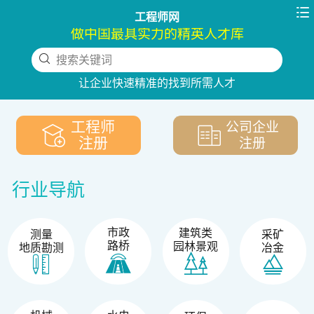

工程师网
做中国最具实力的精英人才库
搜索关键词
下拉刷新
让企业快速精准的找到所需人才
工程师
公司企业
注册
注册
行业导航
市政
建筑类
测量
采矿
路桥
园林景观
地质勘测
冶金