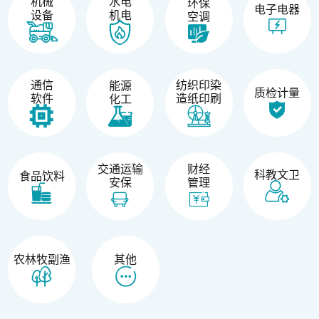
机械
水电
环保
电子电器
设备
机电
空调
纺织印染
通信
能源
质检计量
造纸印刷
软件
化工
交通运输
财经
科教文卫
食品饮料
安保
管理
农林牧副渔
其他