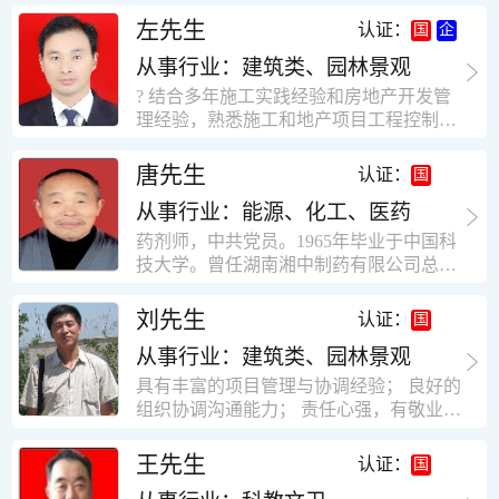
工作学习认真踏实，能够吃苦耐劳，责任
计，工程经济技术分析，能适应建筑行业
左先生
认证：
心强。 性格外向、开朗，有良好的人
各种岗位，组织协调能力强，技术全面，
际关系和一定的组织能力。做事认真负
从事行业：建筑类、园林景观
适用工地管理． 本人1978年高中毕业，同
责、积极肯干。我有信心在今后的工作岗
年参加工作，至今已在建筑行业工作了30
? 结合多年施工实践经验和房地产开发管
位上发挥自己的才能!积极的人生观，在我
年。从1978年进入本县建筑公司学徒开始
理经验，熟悉施工和地产项目工程控制要
的字典中没有“放弃”，始终坚信只要努力
历任技术员、工长、项目技术负责人、项
点； ? 熟悉地产开发流程，有敏锐的市场
没有什么不可以。做事认真负责，具有较
目经理、专业监理工程师等职。 管理过许
意识，丰富的经营理念和管理手段，能独
唐先生
认证：
快掌握一种新事物的能力。我的格言：也
多各种结构的工业及民用建筑。1984年至
立处理各种工程技术问题；具有较强的沟
许我不是最好的，但我会做得更好。知识
1986年就职于新疆乌鲁木齐铁路局劳动服
从事行业：能源、化工、医药
通协调能力和组织管理能力； ? 近十多年
面广泛，头脑灵活，思维开阔敏捷，极富
务公司建筑三工区任技术员。参于管理的
的房地产方面工作经验，现任职江苏雨润
药剂师，中共党员。1965年毕业于中国科
创新精神。
项目有：职工居乐部游艺楼，4000平方，
农产品集团南昌公司副总经理兼工程总工
技大学。曾任湖南湘中制药有限公司总工
砖混结构。职工电教楼，8000平方，框架
程师。 ? 有高度的敬业精神和团队合作意
程师。湖南省精密分析仪器协会业务委
结构。幼儿园办公楼，砖混结构，3000平
识，能够合理高效的做好企业内部管理和
员、理事。高级工程师，执业药师，中国
刘先生
认证：
方。1987至1981988年爱聘于郑州市荥阳
人员结构调整；具有大型工程及房地产公
药学会高级会员。享受国务院津贴专家。
第二建筑公司，任郑州市天然气公司基地
司管理经验，以及公关的能力和商务谈判
从事行业：建筑类、园林景观
丙戊酸镁缓释片及其制备工艺国家发明专
建设项目施工员。该项目有15层办公楼及
能力。 ? 自认为是个有良好职业道德、有
利人。
具有丰富的项目管理与协调经验； 良好的
裙楼一栋8000平方。框架结构。住宅楼4
责任心、有敬业精神，能承受巨大工作压
组织协调沟通能力； 责任心强，有敬业创
栋16000平方，6层砖混结构。1989年至19
力的职业经理人！……
新精神； 熟悉可视非可视楼宇对讲系统、
90任该公司河南省济源特种钢厂项目部技
闭路电视监控系统、防盗报警系统、门禁
王先生
认证：
术负责人，该项目为水泥生产线，该项目
一卡通系统、停车场管理系统、巡更系
有圆形连体熟料仓12，每个直径9米高41