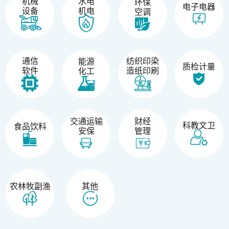
机械
水电
环保
电子电器
设备
机电
空调
纺织印染
通信
能源
质检计量
造纸印刷
软件
化工
交通运输
财经
科教文卫
食品饮料
安保
管理
农林牧副渔
其他