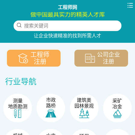

工程师网
做中国最具实力的精英人才库
搜索关键词
下拉刷新
让企业快速精准的找到所需人才
工程师
公司企业
注册
注册
行业导航
市政
建筑类
测量
采矿
路桥
园林景观
地质勘测
冶金