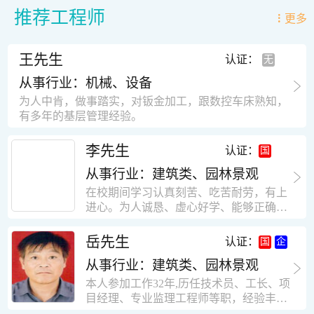
推荐工程师
更多
王先生
认证：
从事行业：机械、设备
为人中肯，做事踏实，对钣金加工，跟数控车床熟知，
有多年的基层管理经验。
李先生
认证：
从事行业：建筑类、园林景观
在校期间学习认真刻苦、吃苦耐劳，有上
进心。为人诚恳、虚心好学、能够正确对
待、处理生活及工作中遇到的各种困难，
思想积极上进，接受能力和独立能力强，
岳先生
认证：
有很强的团队精神和集体荣誉感。做事认
从事行业：建筑类、园林景观
真负责，有很强的责任心。秉承山大扎
实、厚重的学风。为人正直、诚信、稳
本人参加工作32年,历任技术员、工长、项
重。有强烈的上进心、事业心。有很强的
目经理、专业监理工程师等职，经验丰
对环境的适应能力，可以很快融入集体。
富，知识面广，能独立完成施工组织设