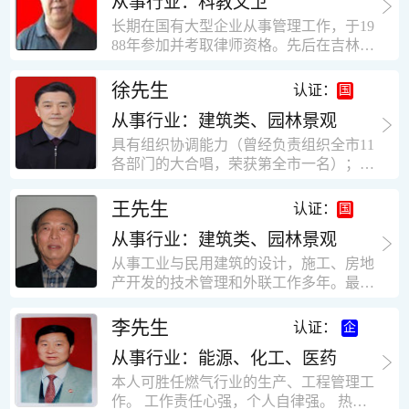
从事行业：科教文卫
统、远程抄表系统等相关系统主流产品，
米，砖混结构，皮带运输走廊一个，框架
有较强的售前技术支持能力，并具有较丰
长期在国有大型企业从事管理工作，于19
结构长185米，高5.2米的框架结构。1991
富的设备调试经验； 能独立完成系统集成
88年参加并考取律师资格。先后在吉林油
年调入新乡市新营建筑公司历任：七里三
项目售前的方案设计； 具有丰富的团队组
田律师事务所（吉林石力律师事务所）、
中项目部技术负责人；河南省新乡市七里
建与扩充经验，并具备教育训练能力；
辽宁华夏律师事务所和辽宁鑫诺律师事务
徐先生
营乡刘庄火力发电厂项目经理，该项目有
认证：
所执业。王律师在数十年的执业经历中，
主厂房一栋4000平方，锅炉房一个，600
从事行业：建筑类、园林景观
多次与美国、英国、香港、北京、深圳等
平方装配式工业厂房，焦作市林果住宅小
地的律师共同办理法律事务。 对民商事的
具有组织协调能力（曾经负责组织全市11
区项目经理，该项目有住宅楼9栋6层砖混
诉讼和非诉讼的合同纠纷、劳动纠纷、债
各部门的大合唱，荣获第全市一名）；知
结构，总建筑面积36000平方米。2004年
务纠纷、房地产纠纷和土地纠纷等案件，
识较全面（涉及经济、机械、土建、会计
到广东工作历任，广州市宏业金基监理有
对刑事案件、仲裁案件都颇有造诣。尤其
等领域）；实际工作能力强，且经验丰
限公司专业监理工程师，广东重工监理有
王先生
认证：
擅长处理涉及公司管理、企业改制，资产
富。
限公司任专业监理工程师，监督的工程
收购重组等法律业务。王律师有多篇学术
从事行业：建筑类、园林景观
有：广东东莞市花润雪花啤酒厂二期扩建
论文在省部级会议和刊物上发表。数十年
工程，该工程有钢结构工业厂房2栋，每
从事工业与民用建筑的设计，施工、房地
的执业经历中，王律师经办了数百起诉讼
栋9000平方米。东莞市新世纪花苑，该工
产开发的技术管理和外联工作多年。最大
和非诉讼案件，取得了较好的经济效益和
程有住宅楼2栋一栋29层，地下2层停车
顶目为濮阳绿城花园一期完成50万平米，
社会效益。 严细认真和勤勉尽责是王福营
场；一栋17层。2栋总面积32000平方米，
最高26层。基础理论和专业技术知识功底
李先生
认证：
律师一贯的工作作风；法律第一和当事人
框架结构。南奥园金州商业步行街等工
深厚，能熟练从事复杂技术工程的设计与
合法权益第一，忠诚和敬业是王福营律师
程。30年的工作经验积累，使自己能适应
从事行业：能源、化工、医药
计算工作，有丰富的大中型工程项目的施
的永恒的追求。
建筑行业的多种工作岗位。
工技术经验。知识广博，设计、施工、予
本人可胜任燃气行业的生产、工程管理工
决算、资产评估等都有较深造诣。曾独立
作。 工作责任心强，个人自律强。 热爱