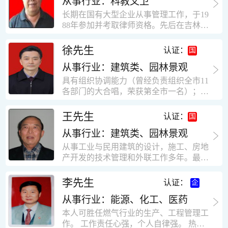
从事行业：科教文卫
统、远程抄表系统等相关系统主流产品，
米，砖混结构，皮带运输走廊一个，框架
有较强的售前技术支持能力，并具有较丰
长期在国有大型企业从事管理工作，于19
结构长185米，高5.2米的框架结构。1991
富的设备调试经验； 能独立完成系统集成
88年参加并考取律师资格。先后在吉林油
年调入新乡市新营建筑公司历任：七里三
项目售前的方案设计； 具有丰富的团队组
田律师事务所（吉林石力律师事务所）、
中项目部技术负责人；河南省新乡市七里
建与扩充经验，并具备教育训练能力；
辽宁华夏律师事务所和辽宁鑫诺律师事务
徐先生
营乡刘庄火力发电厂项目经理，该项目有
认证：
所执业。王律师在数十年的执业经历中，
主厂房一栋4000平方，锅炉房一个，600
从事行业：建筑类、园林景观
多次与美国、英国、香港、北京、深圳等
平方装配式工业厂房，焦作市林果住宅小
地的律师共同办理法律事务。 对民商事的
具有组织协调能力（曾经负责组织全市11
区项目经理，该项目有住宅楼9栋6层砖混
诉讼和非诉讼的合同纠纷、劳动纠纷、债
各部门的大合唱，荣获第全市一名）；知
结构，总建筑面积36000平方米。2004年
务纠纷、房地产纠纷和土地纠纷等案件，
识较全面（涉及经济、机械、土建、会计
到广东工作历任，广州市宏业金基监理有
对刑事案件、仲裁案件都颇有造诣。尤其
等领域）；实际工作能力强，且经验丰
限公司专业监理工程师，广东重工监理有
王先生
认证：
擅长处理涉及公司管理、企业改制，资产
富。
限公司任专业监理工程师，监督的工程
收购重组等法律业务。王律师有多篇学术
从事行业：建筑类、园林景观
有：广东东莞市花润雪花啤酒厂二期扩建
论文在省部级会议和刊物上发表。数十年
工程，该工程有钢结构工业厂房2栋，每
从事工业与民用建筑的设计，施工、房地
的执业经历中，王律师经办了数百起诉讼
栋9000平方米。东莞市新世纪花苑，该工
产开发的技术管理和外联工作多年。最大
和非诉讼案件，取得了较好的经济效益和
程有住宅楼2栋一栋29层，地下2层停车
顶目为濮阳绿城花园一期完成50万平米，
社会效益。 严细认真和勤勉尽责是王福营
场；一栋17层。2栋总面积32000平方米，
最高26层。基础理论和专业技术知识功底
李先生
认证：
律师一贯的工作作风；法律第一和当事人
框架结构。南奥园金州商业步行街等工
深厚，能熟练从事复杂技术工程的设计与
合法权益第一，忠诚和敬业是王福营律师
程。30年的工作经验积累，使自己能适应
从事行业：能源、化工、医药
计算工作，有丰富的大中型工程项目的施
的永恒的追求。
建筑行业的多种工作岗位。
工技术经验。知识广博，设计、施工、予
本人可胜任燃气行业的生产、工程管理工
决算、资产评估等都有较深造诣。曾独立
作。 工作责任心强，个人自律强。 热爱