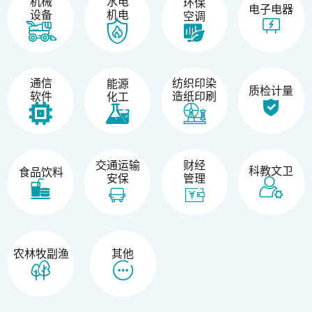
机械
水电
环保
电子电器
设备
机电
空调
纺织印染
通信
能源
质检计量
造纸印刷
软件
化工
交通运输
财经
科教文卫
食品饮料
安保
管理
农林牧副渔
其他