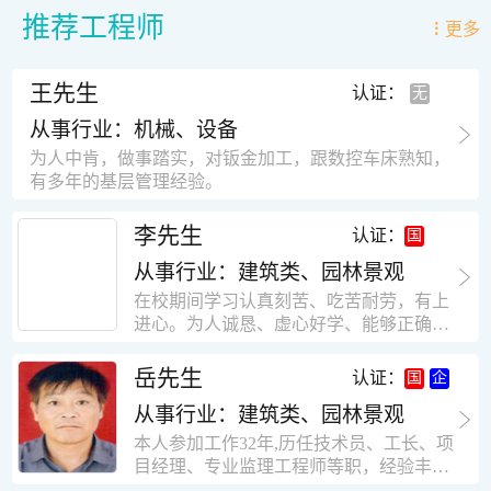
推荐工程师
更多
王先生
认证：
从事行业：机械、设备
为人中肯，做事踏实，对钣金加工，跟数控车床熟知，
有多年的基层管理经验。
李先生
认证：
从事行业：建筑类、园林景观
在校期间学习认真刻苦、吃苦耐劳，有上
进心。为人诚恳、虚心好学、能够正确对
待、处理生活及工作中遇到的各种困难，
思想积极上进，接受能力和独立能力强，
岳先生
认证：
有很强的团队精神和集体荣誉感。做事认
从事行业：建筑类、园林景观
真负责，有很强的责任心。秉承山大扎
实、厚重的学风。为人正直、诚信、稳
本人参加工作32年,历任技术员、工长、项
重。有强烈的上进心、事业心。有很强的
目经理、专业监理工程师等职，经验丰
对环境的适应能力，可以很快融入集体。
富，知识面广，能独立完成施工组织设