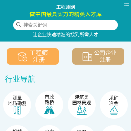

工程师网
做中国最具实力的精英人才库
搜索关键词
下拉刷新
让企业快速精准的找到所需人才
工程师
公司企业
注册
注册
行业导航
市政
建筑类
测量
采矿
路桥
园林景观
地质勘测
冶金