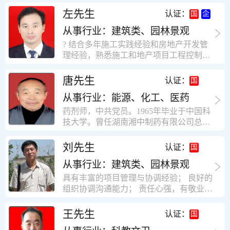
工作学习认真踏实，能够吃苦耐劳，责任
计，工程经济技术分析，能适应建筑行业
左先生
认证：
心强。 性格外向、开朗，有良好的人
各种岗位，组织协调能力强，技术全面，
际关系和一定的组织能力。做事认真负
从事行业：建筑类、园林景观
适用工地管理． 本人1978年高中毕业，同
责、积极肯干。我有信心在今后的工作岗
年参加工作，至今已在建筑行业工作了30
? 结合多年施工实践经验和房地产开发管
位上发挥自己的才能!积极的人生观，在我
年。从1978年进入本县建筑公司学徒开始
理经验，熟悉施工和地产项目工程控制要
的字典中没有“放弃”，始终坚信只要努力
历任技术员、工长、项目技术负责人、项
点； ? 熟悉地产开发流程，有敏锐的市场
没有什么不可以。做事认真负责，具有较
目经理、专业监理工程师等职。 管理过许
意识，丰富的经营理念和管理手段，能独
唐先生
认证：
快掌握一种新事物的能力。我的格言：也
多各种结构的工业及民用建筑。1984年至
立处理各种工程技术问题；具有较强的沟
许我不是最好的，但我会做得更好。知识
1986年就职于新疆乌鲁木齐铁路局劳动服
从事行业：能源、化工、医药
通协调能力和组织管理能力； ? 近十多年
面广泛，头脑灵活，思维开阔敏捷，极富
务公司建筑三工区任技术员。参于管理的
的房地产方面工作经验，现任职江苏雨润
药剂师，中共党员。1965年毕业于中国科
创新精神。
项目有：职工居乐部游艺楼，4000平方，
农产品集团南昌公司副总经理兼工程总工
技大学。曾任湖南湘中制药有限公司总工
砖混结构。职工电教楼，8000平方，框架
程师。 ? 有高度的敬业精神和团队合作意
程师。湖南省精密分析仪器协会业务委
结构。幼儿园办公楼，砖混结构，3000平
识，能够合理高效的做好企业内部管理和
员、理事。高级工程师，执业药师，中国
刘先生
认证：
方。1987至1981988年爱聘于郑州市荥阳
人员结构调整；具有大型工程及房地产公
药学会高级会员。享受国务院津贴专家。
第二建筑公司，任郑州市天然气公司基地
司管理经验，以及公关的能力和商务谈判
从事行业：建筑类、园林景观
丙戊酸镁缓释片及其制备工艺国家发明专
建设项目施工员。该项目有15层办公楼及
能力。 ? 自认为是个有良好职业道德、有
利人。
具有丰富的项目管理与协调经验； 良好的
裙楼一栋8000平方。框架结构。住宅楼4
责任心、有敬业精神，能承受巨大工作压
组织协调沟通能力； 责任心强，有敬业创
栋16000平方，6层砖混结构。1989年至19
力的职业经理人！……
新精神； 熟悉可视非可视楼宇对讲系统、
90任该公司河南省济源特种钢厂项目部技
闭路电视监控系统、防盗报警系统、门禁
王先生
认证：
术负责人，该项目为水泥生产线，该项目
一卡通系统、停车场管理系统、巡更系
有圆形连体熟料仓12，每个直径9米高41