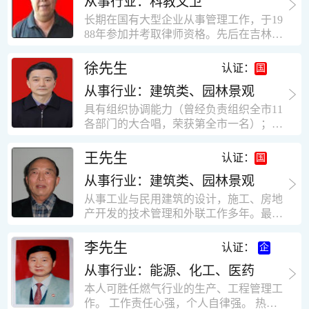
从事行业：科教文卫
统、远程抄表系统等相关系统主流产品，
米，砖混结构，皮带运输走廊一个，框架
有较强的售前技术支持能力，并具有较丰
长期在国有大型企业从事管理工作，于19
结构长185米，高5.2米的框架结构。1991
富的设备调试经验； 能独立完成系统集成
88年参加并考取律师资格。先后在吉林油
年调入新乡市新营建筑公司历任：七里三
项目售前的方案设计； 具有丰富的团队组
田律师事务所（吉林石力律师事务所）、
中项目部技术负责人；河南省新乡市七里
建与扩充经验，并具备教育训练能力；
辽宁华夏律师事务所和辽宁鑫诺律师事务
徐先生
营乡刘庄火力发电厂项目经理，该项目有
认证：
所执业。王律师在数十年的执业经历中，
主厂房一栋4000平方，锅炉房一个，600
从事行业：建筑类、园林景观
多次与美国、英国、香港、北京、深圳等
平方装配式工业厂房，焦作市林果住宅小
地的律师共同办理法律事务。 对民商事的
具有组织协调能力（曾经负责组织全市11
区项目经理，该项目有住宅楼9栋6层砖混
诉讼和非诉讼的合同纠纷、劳动纠纷、债
各部门的大合唱，荣获第全市一名）；知
结构，总建筑面积36000平方米。2004年
务纠纷、房地产纠纷和土地纠纷等案件，
识较全面（涉及经济、机械、土建、会计
到广东工作历任，广州市宏业金基监理有
对刑事案件、仲裁案件都颇有造诣。尤其
等领域）；实际工作能力强，且经验丰
限公司专业监理工程师，广东重工监理有
王先生
认证：
擅长处理涉及公司管理、企业改制，资产
富。
限公司任专业监理工程师，监督的工程
收购重组等法律业务。王律师有多篇学术
从事行业：建筑类、园林景观
有：广东东莞市花润雪花啤酒厂二期扩建
论文在省部级会议和刊物上发表。数十年
工程，该工程有钢结构工业厂房2栋，每
从事工业与民用建筑的设计，施工、房地
的执业经历中，王律师经办了数百起诉讼
栋9000平方米。东莞市新世纪花苑，该工
产开发的技术管理和外联工作多年。最大
和非诉讼案件，取得了较好的经济效益和
程有住宅楼2栋一栋29层，地下2层停车
顶目为濮阳绿城花园一期完成50万平米，
社会效益。 严细认真和勤勉尽责是王福营
场；一栋17层。2栋总面积32000平方米，
最高26层。基础理论和专业技术知识功底
李先生
认证：
律师一贯的工作作风；法律第一和当事人
框架结构。南奥园金州商业步行街等工
深厚，能熟练从事复杂技术工程的设计与
合法权益第一，忠诚和敬业是王福营律师
程。30年的工作经验积累，使自己能适应
从事行业：能源、化工、医药
计算工作，有丰富的大中型工程项目的施
的永恒的追求。
建筑行业的多种工作岗位。
工技术经验。知识广博，设计、施工、予
本人可胜任燃气行业的生产、工程管理工
决算、资产评估等都有较深造诣。曾独立
作。 工作责任心强，个人自律强。 热爱