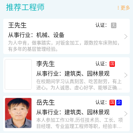
推荐工程师
更多
王先生
认证：
从事行业：机械、设备
为人中肯，做事踏实，对钣金加工，跟数控车床熟知，
有多年的基层管理经验。
李先生
认证：
从事行业：建筑类、园林景观
在校期间学习认真刻苦、吃苦耐劳，有上
进心。为人诚恳、虚心好学、能够正确对
待、处理生活及工作中遇到的各种困难，
思想积极上进，接受能力和独立能力强，
岳先生
认证：
有很强的团队精神和集体荣誉感。做事认
从事行业：建筑类、园林景观
真负责，有很强的责任心。秉承山大扎
实、厚重的学风。为人正直、诚信、稳
本人参加工作32年,历任技术员、工长、项
重。有强烈的上进心、事业心。有很强的
目经理、专业监理工程师等职，经验丰
对环境的适应能力，可以很快融入集体。
富，知识面广，能独立完成施工组织设