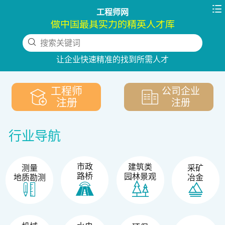

工程师网
做中国最具实力的精英人才库
搜索关键词
下拉刷新
让企业快速精准的找到所需人才
工程师
公司企业
注册
注册
行业导航
市政
建筑类
测量
采矿
路桥
园林景观
地质勘测
冶金