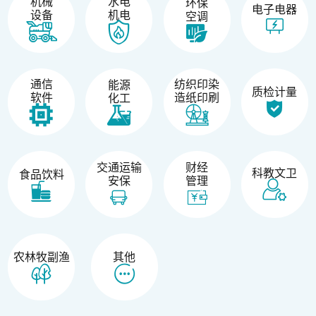
机械
水电
环保
电子电器
设备
机电
空调
纺织印染
通信
能源
质检计量
造纸印刷
软件
化工
交通运输
财经
科教文卫
食品饮料
安保
管理
农林牧副渔
其他