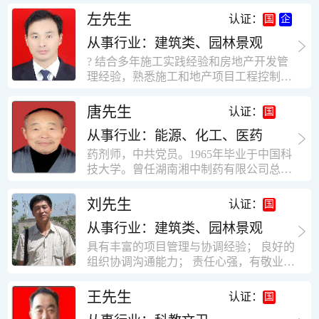
工作学习认真踏实，能够吃苦耐劳，责任
计，工程经济技术分析，能适应建筑行业
左先生
认证：
心强。 性格外向、开朗，有良好的人
各种岗位，组织协调能力强，技术全面，
际关系和一定的组织能力。做事认真负
从事行业：建筑类、园林景观
适用工地管理． 本人1978年高中毕业，同
责、积极肯干。我有信心在今后的工作岗
年参加工作，至今已在建筑行业工作了30
? 结合多年施工实践经验和房地产开发管
位上发挥自己的才能!积极的人生观，在我
年。从1978年进入本县建筑公司学徒开始
理经验，熟悉施工和地产项目工程控制要
的字典中没有“放弃”，始终坚信只要努力
历任技术员、工长、项目技术负责人、项
点； ? 熟悉地产开发流程，有敏锐的市场
没有什么不可以。做事认真负责，具有较
目经理、专业监理工程师等职。 管理过许
意识，丰富的经营理念和管理手段，能独
唐先生
认证：
快掌握一种新事物的能力。我的格言：也
多各种结构的工业及民用建筑。1984年至
立处理各种工程技术问题；具有较强的沟
许我不是最好的，但我会做得更好。知识
1986年就职于新疆乌鲁木齐铁路局劳动服
从事行业：能源、化工、医药
通协调能力和组织管理能力； ? 近十多年
面广泛，头脑灵活，思维开阔敏捷，极富
务公司建筑三工区任技术员。参于管理的
的房地产方面工作经验，现任职江苏雨润
药剂师，中共党员。1965年毕业于中国科
创新精神。
项目有：职工居乐部游艺楼，4000平方，
农产品集团南昌公司副总经理兼工程总工
技大学。曾任湖南湘中制药有限公司总工
砖混结构。职工电教楼，8000平方，框架
程师。 ? 有高度的敬业精神和团队合作意
程师。湖南省精密分析仪器协会业务委
结构。幼儿园办公楼，砖混结构，3000平
识，能够合理高效的做好企业内部管理和
员、理事。高级工程师，执业药师，中国
刘先生
认证：
方。1987至1981988年爱聘于郑州市荥阳
人员结构调整；具有大型工程及房地产公
药学会高级会员。享受国务院津贴专家。
第二建筑公司，任郑州市天然气公司基地
司管理经验，以及公关的能力和商务谈判
从事行业：建筑类、园林景观
丙戊酸镁缓释片及其制备工艺国家发明专
建设项目施工员。该项目有15层办公楼及
能力。 ? 自认为是个有良好职业道德、有
利人。
具有丰富的项目管理与协调经验； 良好的
裙楼一栋8000平方。框架结构。住宅楼4
责任心、有敬业精神，能承受巨大工作压
组织协调沟通能力； 责任心强，有敬业创
栋16000平方，6层砖混结构。1989年至19
力的职业经理人！……
新精神； 熟悉可视非可视楼宇对讲系统、
90任该公司河南省济源特种钢厂项目部技
闭路电视监控系统、防盗报警系统、门禁
王先生
认证：
术负责人，该项目为水泥生产线，该项目
一卡通系统、停车场管理系统、巡更系
有圆形连体熟料仓12，每个直径9米高41