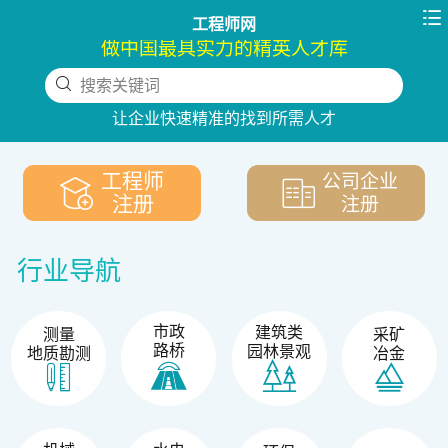

工程师网
做中国最具实力的精英人才库
搜索关键词
下拉刷新
让企业快速精准的找到所需人才
工程师
公司企业
注册
注册
行业导航
市政
建筑类
测量
采矿
路桥
园林景观
地质勘测
冶金