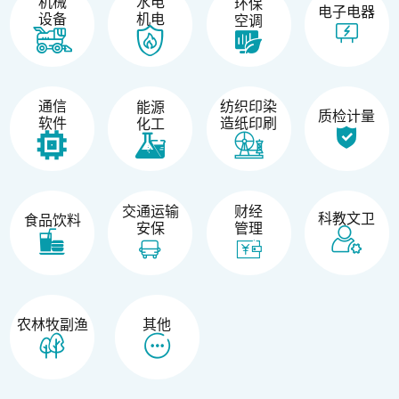
机械
水电
环保
电子电器
设备
机电
空调
纺织印染
通信
能源
质检计量
造纸印刷
软件
化工
交通运输
财经
科教文卫
食品饮料
安保
管理
农林牧副渔
其他