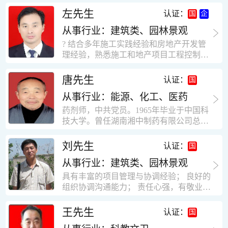
工作学习认真踏实，能够吃苦耐劳，责任
计，工程经济技术分析，能适应建筑行业
左先生
认证：
心强。 性格外向、开朗，有良好的人
各种岗位，组织协调能力强，技术全面，
际关系和一定的组织能力。做事认真负
从事行业：建筑类、园林景观
适用工地管理． 本人1978年高中毕业，同
责、积极肯干。我有信心在今后的工作岗
年参加工作，至今已在建筑行业工作了30
? 结合多年施工实践经验和房地产开发管
位上发挥自己的才能!积极的人生观，在我
年。从1978年进入本县建筑公司学徒开始
理经验，熟悉施工和地产项目工程控制要
的字典中没有“放弃”，始终坚信只要努力
历任技术员、工长、项目技术负责人、项
点； ? 熟悉地产开发流程，有敏锐的市场
没有什么不可以。做事认真负责，具有较
目经理、专业监理工程师等职。 管理过许
意识，丰富的经营理念和管理手段，能独
唐先生
认证：
快掌握一种新事物的能力。我的格言：也
多各种结构的工业及民用建筑。1984年至
立处理各种工程技术问题；具有较强的沟
许我不是最好的，但我会做得更好。知识
1986年就职于新疆乌鲁木齐铁路局劳动服
从事行业：能源、化工、医药
通协调能力和组织管理能力； ? 近十多年
面广泛，头脑灵活，思维开阔敏捷，极富
务公司建筑三工区任技术员。参于管理的
的房地产方面工作经验，现任职江苏雨润
药剂师，中共党员。1965年毕业于中国科
创新精神。
项目有：职工居乐部游艺楼，4000平方，
农产品集团南昌公司副总经理兼工程总工
技大学。曾任湖南湘中制药有限公司总工
砖混结构。职工电教楼，8000平方，框架
程师。 ? 有高度的敬业精神和团队合作意
程师。湖南省精密分析仪器协会业务委
结构。幼儿园办公楼，砖混结构，3000平
识，能够合理高效的做好企业内部管理和
员、理事。高级工程师，执业药师，中国
刘先生
认证：
方。1987至1981988年爱聘于郑州市荥阳
人员结构调整；具有大型工程及房地产公
药学会高级会员。享受国务院津贴专家。
第二建筑公司，任郑州市天然气公司基地
司管理经验，以及公关的能力和商务谈判
从事行业：建筑类、园林景观
丙戊酸镁缓释片及其制备工艺国家发明专
建设项目施工员。该项目有15层办公楼及
能力。 ? 自认为是个有良好职业道德、有
利人。
具有丰富的项目管理与协调经验； 良好的
裙楼一栋8000平方。框架结构。住宅楼4
责任心、有敬业精神，能承受巨大工作压
组织协调沟通能力； 责任心强，有敬业创
栋16000平方，6层砖混结构。1989年至19
力的职业经理人！……
新精神； 熟悉可视非可视楼宇对讲系统、
90任该公司河南省济源特种钢厂项目部技
闭路电视监控系统、防盗报警系统、门禁
王先生
认证：
术负责人，该项目为水泥生产线，该项目
一卡通系统、停车场管理系统、巡更系
有圆形连体熟料仓12，每个直径9米高41