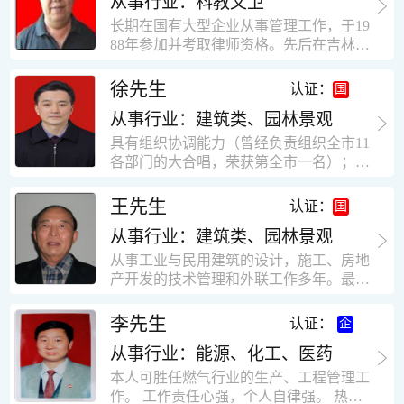
从事行业：科教文卫
统、远程抄表系统等相关系统主流产品，
米，砖混结构，皮带运输走廊一个，框架
有较强的售前技术支持能力，并具有较丰
长期在国有大型企业从事管理工作，于19
结构长185米，高5.2米的框架结构。1991
富的设备调试经验； 能独立完成系统集成
88年参加并考取律师资格。先后在吉林油
年调入新乡市新营建筑公司历任：七里三
项目售前的方案设计； 具有丰富的团队组
田律师事务所（吉林石力律师事务所）、
中项目部技术负责人；河南省新乡市七里
建与扩充经验，并具备教育训练能力；
辽宁华夏律师事务所和辽宁鑫诺律师事务
徐先生
营乡刘庄火力发电厂项目经理，该项目有
认证：
所执业。王律师在数十年的执业经历中，
主厂房一栋4000平方，锅炉房一个，600
从事行业：建筑类、园林景观
多次与美国、英国、香港、北京、深圳等
平方装配式工业厂房，焦作市林果住宅小
地的律师共同办理法律事务。 对民商事的
具有组织协调能力（曾经负责组织全市11
区项目经理，该项目有住宅楼9栋6层砖混
诉讼和非诉讼的合同纠纷、劳动纠纷、债
各部门的大合唱，荣获第全市一名）；知
结构，总建筑面积36000平方米。2004年
务纠纷、房地产纠纷和土地纠纷等案件，
识较全面（涉及经济、机械、土建、会计
到广东工作历任，广州市宏业金基监理有
对刑事案件、仲裁案件都颇有造诣。尤其
等领域）；实际工作能力强，且经验丰
限公司专业监理工程师，广东重工监理有
王先生
认证：
擅长处理涉及公司管理、企业改制，资产
富。
限公司任专业监理工程师，监督的工程
收购重组等法律业务。王律师有多篇学术
从事行业：建筑类、园林景观
有：广东东莞市花润雪花啤酒厂二期扩建
论文在省部级会议和刊物上发表。数十年
工程，该工程有钢结构工业厂房2栋，每
从事工业与民用建筑的设计，施工、房地
的执业经历中，王律师经办了数百起诉讼
栋9000平方米。东莞市新世纪花苑，该工
产开发的技术管理和外联工作多年。最大
和非诉讼案件，取得了较好的经济效益和
程有住宅楼2栋一栋29层，地下2层停车
顶目为濮阳绿城花园一期完成50万平米，
社会效益。 严细认真和勤勉尽责是王福营
场；一栋17层。2栋总面积32000平方米，
最高26层。基础理论和专业技术知识功底
李先生
认证：
律师一贯的工作作风；法律第一和当事人
框架结构。南奥园金州商业步行街等工
深厚，能熟练从事复杂技术工程的设计与
合法权益第一，忠诚和敬业是王福营律师
程。30年的工作经验积累，使自己能适应
从事行业：能源、化工、医药
计算工作，有丰富的大中型工程项目的施
的永恒的追求。
建筑行业的多种工作岗位。
工技术经验。知识广博，设计、施工、予
本人可胜任燃气行业的生产、工程管理工
决算、资产评估等都有较深造诣。曾独立
作。 工作责任心强，个人自律强。 热爱