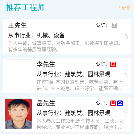
推荐工程师
更多
王先生
认证：
从事行业：机械、设备
为人中肯，做事踏实，对钣金加工，跟数控车床熟知，
有多年的基层管理经验。
李先生
认证：
从事行业：建筑类、园林景观
在校期间学习认真刻苦、吃苦耐劳，有上
进心。为人诚恳、虚心好学、能够正确对
待、处理生活及工作中遇到的各种困难，
思想积极上进，接受能力和独立能力强，
岳先生
认证：
有很强的团队精神和集体荣誉感。做事认
从事行业：建筑类、园林景观
真负责，有很强的责任心。秉承山大扎
实、厚重的学风。为人正直、诚信、稳
本人参加工作32年,历任技术员、工长、项
重。有强烈的上进心、事业心。有很强的
目经理、专业监理工程师等职，经验丰
对环境的适应能力，可以很快融入集体。
富，知识面广，能独立完成施工组织设