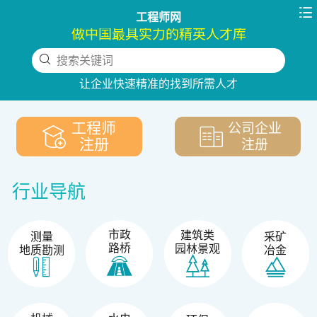

工程师网
做中国最具实力的精英人才库
搜索关键词
下拉刷新
让企业快速精准的找到所需人才
工程师
公司企业
注册
注册
行业导航
市政
建筑类
测量
采矿
路桥
园林景观
地质勘测
冶金