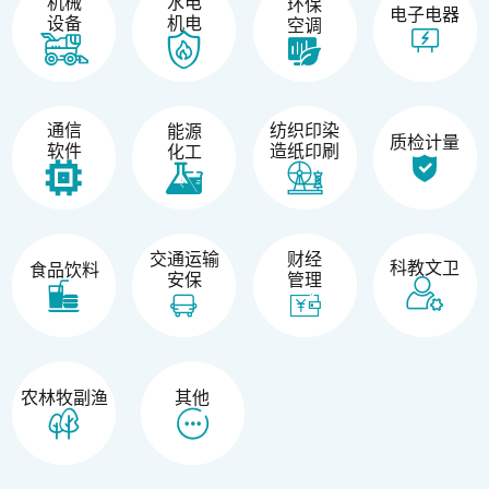
机械
水电
环保
电子电器
设备
机电
空调
纺织印染
通信
能源
质检计量
造纸印刷
软件
化工
交通运输
财经
科教文卫
食品饮料
安保
管理
农林牧副渔
其他