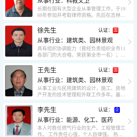
从事行业：科教文卫
统、远程抄表系统等相关系统主流产品，
米，砖混结构，皮带运输走廊一个，框架
有较强的售前技术支持能力，并具有较丰
长期在国有大型企业从事管理工作，于19
结构长185米，高5.2米的框架结构。1991
富的设备调试经验； 能独立完成系统集成
88年参加并考取律师资格。先后在吉林油
年调入新乡市新营建筑公司历任：七里三
项目售前的方案设计； 具有丰富的团队组
田律师事务所（吉林石力律师事务所）、
中项目部技术负责人；河南省新乡市七里
建与扩充经验，并具备教育训练能力；
辽宁华夏律师事务所和辽宁鑫诺律师事务
徐先生
营乡刘庄火力发电厂项目经理，该项目有
认证：
所执业。王律师在数十年的执业经历中，
主厂房一栋4000平方，锅炉房一个，600
从事行业：建筑类、园林景观
多次与美国、英国、香港、北京、深圳等
平方装配式工业厂房，焦作市林果住宅小
地的律师共同办理法律事务。 对民商事的
具有组织协调能力（曾经负责组织全市11
区项目经理，该项目有住宅楼9栋6层砖混
诉讼和非诉讼的合同纠纷、劳动纠纷、债
各部门的大合唱，荣获第全市一名）；知
结构，总建筑面积36000平方米。2004年
务纠纷、房地产纠纷和土地纠纷等案件，
识较全面（涉及经济、机械、土建、会计
到广东工作历任，广州市宏业金基监理有
对刑事案件、仲裁案件都颇有造诣。尤其
等领域）；实际工作能力强，且经验丰
限公司专业监理工程师，广东重工监理有
王先生
认证：
擅长处理涉及公司管理、企业改制，资产
富。
限公司任专业监理工程师，监督的工程
收购重组等法律业务。王律师有多篇学术
从事行业：建筑类、园林景观
有：广东东莞市花润雪花啤酒厂二期扩建
论文在省部级会议和刊物上发表。数十年
工程，该工程有钢结构工业厂房2栋，每
从事工业与民用建筑的设计，施工、房地
的执业经历中，王律师经办了数百起诉讼
栋9000平方米。东莞市新世纪花苑，该工
产开发的技术管理和外联工作多年。最大
和非诉讼案件，取得了较好的经济效益和
程有住宅楼2栋一栋29层，地下2层停车
顶目为濮阳绿城花园一期完成50万平米，
社会效益。 严细认真和勤勉尽责是王福营
场；一栋17层。2栋总面积32000平方米，
最高26层。基础理论和专业技术知识功底
李先生
认证：
律师一贯的工作作风；法律第一和当事人
框架结构。南奥园金州商业步行街等工
深厚，能熟练从事复杂技术工程的设计与
合法权益第一，忠诚和敬业是王福营律师
程。30年的工作经验积累，使自己能适应
从事行业：能源、化工、医药
计算工作，有丰富的大中型工程项目的施
的永恒的追求。
建筑行业的多种工作岗位。
工技术经验。知识广博，设计、施工、予
本人可胜任燃气行业的生产、工程管理工
决算、资产评估等都有较深造诣。曾独立
作。 工作责任心强，个人自律强。 热爱