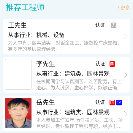
推荐工程师
更多
王先生
认证：
从事行业：机械、设备
为人中肯，做事踏实，对钣金加工，跟数控车床熟知，
有多年的基层管理经验。
李先生
认证：
从事行业：建筑类、园林景观
在校期间学习认真刻苦、吃苦耐劳，有上
进心。为人诚恳、虚心好学、能够正确对
待、处理生活及工作中遇到的各种困难，
思想积极上进，接受能力和独立能力强，
岳先生
认证：
有很强的团队精神和集体荣誉感。做事认
从事行业：建筑类、园林景观
真负责，有很强的责任心。秉承山大扎
实、厚重的学风。为人正直、诚信、稳
本人参加工作32年,历任技术员、工长、项
重。有强烈的上进心、事业心。有很强的
目经理、专业监理工程师等职，经验丰
对环境的适应能力，可以很快融入集体。
富，知识面广，能独立完成施工组织设