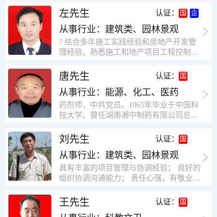
工作学习认真踏实，能够吃苦耐劳，责任
计，工程经济技术分析，能适应建筑行业
左先生
认证：
心强。 性格外向、开朗，有良好的人
各种岗位，组织协调能力强，技术全面，
际关系和一定的组织能力。做事认真负
从事行业：建筑类、园林景观
适用工地管理． 本人1978年高中毕业，同
责、积极肯干。我有信心在今后的工作岗
年参加工作，至今已在建筑行业工作了30
? 结合多年施工实践经验和房地产开发管
位上发挥自己的才能!积极的人生观，在我
年。从1978年进入本县建筑公司学徒开始
理经验，熟悉施工和地产项目工程控制要
的字典中没有“放弃”，始终坚信只要努力
历任技术员、工长、项目技术负责人、项
点； ? 熟悉地产开发流程，有敏锐的市场
没有什么不可以。做事认真负责，具有较
目经理、专业监理工程师等职。 管理过许
意识，丰富的经营理念和管理手段，能独
唐先生
认证：
快掌握一种新事物的能力。我的格言：也
多各种结构的工业及民用建筑。1984年至
立处理各种工程技术问题；具有较强的沟
许我不是最好的，但我会做得更好。知识
1986年就职于新疆乌鲁木齐铁路局劳动服
从事行业：能源、化工、医药
通协调能力和组织管理能力； ? 近十多年
面广泛，头脑灵活，思维开阔敏捷，极富
务公司建筑三工区任技术员。参于管理的
的房地产方面工作经验，现任职江苏雨润
药剂师，中共党员。1965年毕业于中国科
创新精神。
项目有：职工居乐部游艺楼，4000平方，
农产品集团南昌公司副总经理兼工程总工
技大学。曾任湖南湘中制药有限公司总工
砖混结构。职工电教楼，8000平方，框架
程师。 ? 有高度的敬业精神和团队合作意
程师。湖南省精密分析仪器协会业务委
结构。幼儿园办公楼，砖混结构，3000平
识，能够合理高效的做好企业内部管理和
员、理事。高级工程师，执业药师，中国
刘先生
认证：
方。1987至1981988年爱聘于郑州市荥阳
人员结构调整；具有大型工程及房地产公
药学会高级会员。享受国务院津贴专家。
第二建筑公司，任郑州市天然气公司基地
司管理经验，以及公关的能力和商务谈判
从事行业：建筑类、园林景观
丙戊酸镁缓释片及其制备工艺国家发明专
建设项目施工员。该项目有15层办公楼及
能力。 ? 自认为是个有良好职业道德、有
利人。
具有丰富的项目管理与协调经验； 良好的
裙楼一栋8000平方。框架结构。住宅楼4
责任心、有敬业精神，能承受巨大工作压
组织协调沟通能力； 责任心强，有敬业创
栋16000平方，6层砖混结构。1989年至19
力的职业经理人！……
新精神； 熟悉可视非可视楼宇对讲系统、
90任该公司河南省济源特种钢厂项目部技
闭路电视监控系统、防盗报警系统、门禁
王先生
认证：
术负责人，该项目为水泥生产线，该项目
一卡通系统、停车场管理系统、巡更系
有圆形连体熟料仓12，每个直径9米高41