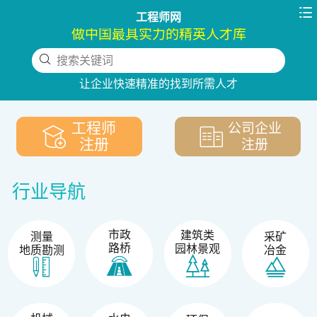

工程师网
做中国最具实力的精英人才库
搜索关键词
下拉刷新
让企业快速精准的找到所需人才
工程师
公司企业
注册
注册
行业导航
市政
建筑类
测量
采矿
路桥
园林景观
地质勘测
冶金