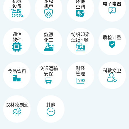
机械
水电
环保
电子电器
设备
机电
空调
纺织印染
通信
能源
质检计量
造纸印刷
软件
化工
交通运输
财经
科教文卫
食品饮料
安保
管理
农林牧副渔
其他