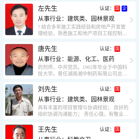
工作学习认真踏实，能够吃苦耐劳，责任
计，工程经济技术分析，能适应建筑行业
左先生
认证：
心强。 性格外向、开朗，有良好的人
各种岗位，组织协调能力强，技术全面，
际关系和一定的组织能力。做事认真负
从事行业：建筑类、园林景观
适用工地管理． 本人1978年高中毕业，同
责、积极肯干。我有信心在今后的工作岗
年参加工作，至今已在建筑行业工作了30
? 结合多年施工实践经验和房地产开发管
位上发挥自己的才能!积极的人生观，在我
年。从1978年进入本县建筑公司学徒开始
理经验，熟悉施工和地产项目工程控制要
的字典中没有“放弃”，始终坚信只要努力
历任技术员、工长、项目技术负责人、项
点； ? 熟悉地产开发流程，有敏锐的市场
没有什么不可以。做事认真负责，具有较
目经理、专业监理工程师等职。 管理过许
意识，丰富的经营理念和管理手段，能独
唐先生
认证：
快掌握一种新事物的能力。我的格言：也
多各种结构的工业及民用建筑。1984年至
立处理各种工程技术问题；具有较强的沟
许我不是最好的，但我会做得更好。知识
1986年就职于新疆乌鲁木齐铁路局劳动服
从事行业：能源、化工、医药
通协调能力和组织管理能力； ? 近十多年
面广泛，头脑灵活，思维开阔敏捷，极富
务公司建筑三工区任技术员。参于管理的
的房地产方面工作经验，现任职江苏雨润
药剂师，中共党员。1965年毕业于中国科
创新精神。
项目有：职工居乐部游艺楼，4000平方，
农产品集团南昌公司副总经理兼工程总工
技大学。曾任湖南湘中制药有限公司总工
砖混结构。职工电教楼，8000平方，框架
程师。 ? 有高度的敬业精神和团队合作意
程师。湖南省精密分析仪器协会业务委
结构。幼儿园办公楼，砖混结构，3000平
识，能够合理高效的做好企业内部管理和
员、理事。高级工程师，执业药师，中国
刘先生
认证：
方。1987至1981988年爱聘于郑州市荥阳
人员结构调整；具有大型工程及房地产公
药学会高级会员。享受国务院津贴专家。
第二建筑公司，任郑州市天然气公司基地
司管理经验，以及公关的能力和商务谈判
从事行业：建筑类、园林景观
丙戊酸镁缓释片及其制备工艺国家发明专
建设项目施工员。该项目有15层办公楼及
能力。 ? 自认为是个有良好职业道德、有
利人。
具有丰富的项目管理与协调经验； 良好的
裙楼一栋8000平方。框架结构。住宅楼4
责任心、有敬业精神，能承受巨大工作压
组织协调沟通能力； 责任心强，有敬业创
栋16000平方，6层砖混结构。1989年至19
力的职业经理人！……
新精神； 熟悉可视非可视楼宇对讲系统、
90任该公司河南省济源特种钢厂项目部技
闭路电视监控系统、防盗报警系统、门禁
王先生
认证：
术负责人，该项目为水泥生产线，该项目
一卡通系统、停车场管理系统、巡更系
有圆形连体熟料仓12，每个直径9米高41