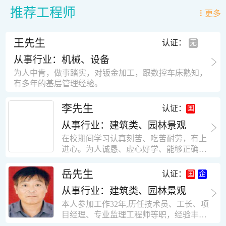
推荐工程师
更多
王先生
认证：
从事行业：机械、设备
为人中肯，做事踏实，对钣金加工，跟数控车床熟知，
有多年的基层管理经验。
李先生
认证：
从事行业：建筑类、园林景观
在校期间学习认真刻苦、吃苦耐劳，有上
进心。为人诚恳、虚心好学、能够正确对
待、处理生活及工作中遇到的各种困难，
思想积极上进，接受能力和独立能力强，
岳先生
认证：
有很强的团队精神和集体荣誉感。做事认
从事行业：建筑类、园林景观
真负责，有很强的责任心。秉承山大扎
实、厚重的学风。为人正直、诚信、稳
本人参加工作32年,历任技术员、工长、项
重。有强烈的上进心、事业心。有很强的
目经理、专业监理工程师等职，经验丰
对环境的适应能力，可以很快融入集体。
富，知识面广，能独立完成施工组织设