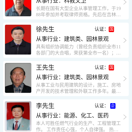
从事行业：科教文卫
统、远程抄表系统等相关系统主流产品，
米，砖混结构，皮带运输走廊一个，框架
有较强的售前技术支持能力，并具有较丰
长期在国有大型企业从事管理工作，于19
结构长185米，高5.2米的框架结构。1991
富的设备调试经验； 能独立完成系统集成
88年参加并考取律师资格。先后在吉林油
年调入新乡市新营建筑公司历任：七里三
项目售前的方案设计； 具有丰富的团队组
田律师事务所（吉林石力律师事务所）、
中项目部技术负责人；河南省新乡市七里
建与扩充经验，并具备教育训练能力；
辽宁华夏律师事务所和辽宁鑫诺律师事务
徐先生
营乡刘庄火力发电厂项目经理，该项目有
认证：
所执业。王律师在数十年的执业经历中，
主厂房一栋4000平方，锅炉房一个，600
从事行业：建筑类、园林景观
多次与美国、英国、香港、北京、深圳等
平方装配式工业厂房，焦作市林果住宅小
地的律师共同办理法律事务。 对民商事的
具有组织协调能力（曾经负责组织全市11
区项目经理，该项目有住宅楼9栋6层砖混
诉讼和非诉讼的合同纠纷、劳动纠纷、债
各部门的大合唱，荣获第全市一名）；知
结构，总建筑面积36000平方米。2004年
务纠纷、房地产纠纷和土地纠纷等案件，
识较全面（涉及经济、机械、土建、会计
到广东工作历任，广州市宏业金基监理有
对刑事案件、仲裁案件都颇有造诣。尤其
等领域）；实际工作能力强，且经验丰
限公司专业监理工程师，广东重工监理有
王先生
认证：
擅长处理涉及公司管理、企业改制，资产
富。
限公司任专业监理工程师，监督的工程
收购重组等法律业务。王律师有多篇学术
从事行业：建筑类、园林景观
有：广东东莞市花润雪花啤酒厂二期扩建
论文在省部级会议和刊物上发表。数十年
工程，该工程有钢结构工业厂房2栋，每
从事工业与民用建筑的设计，施工、房地
的执业经历中，王律师经办了数百起诉讼
栋9000平方米。东莞市新世纪花苑，该工
产开发的技术管理和外联工作多年。最大
和非诉讼案件，取得了较好的经济效益和
程有住宅楼2栋一栋29层，地下2层停车
顶目为濮阳绿城花园一期完成50万平米，
社会效益。 严细认真和勤勉尽责是王福营
场；一栋17层。2栋总面积32000平方米，
最高26层。基础理论和专业技术知识功底
李先生
认证：
律师一贯的工作作风；法律第一和当事人
框架结构。南奥园金州商业步行街等工
深厚，能熟练从事复杂技术工程的设计与
合法权益第一，忠诚和敬业是王福营律师
程。30年的工作经验积累，使自己能适应
从事行业：能源、化工、医药
计算工作，有丰富的大中型工程项目的施
的永恒的追求。
建筑行业的多种工作岗位。
工技术经验。知识广博，设计、施工、予
本人可胜任燃气行业的生产、工程管理工
决算、资产评估等都有较深造诣。曾独立
作。 工作责任心强，个人自律强。 热爱