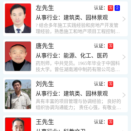
工作学习认真踏实，能够吃苦耐劳，责任
计，工程经济技术分析，能适应建筑行业
左先生
认证：
心强。 性格外向、开朗，有良好的人
各种岗位，组织协调能力强，技术全面，
际关系和一定的组织能力。做事认真负
从事行业：建筑类、园林景观
适用工地管理． 本人1978年高中毕业，同
责、积极肯干。我有信心在今后的工作岗
年参加工作，至今已在建筑行业工作了30
? 结合多年施工实践经验和房地产开发管
位上发挥自己的才能!积极的人生观，在我
年。从1978年进入本县建筑公司学徒开始
理经验，熟悉施工和地产项目工程控制要
的字典中没有“放弃”，始终坚信只要努力
历任技术员、工长、项目技术负责人、项
点； ? 熟悉地产开发流程，有敏锐的市场
没有什么不可以。做事认真负责，具有较
目经理、专业监理工程师等职。 管理过许
意识，丰富的经营理念和管理手段，能独
唐先生
认证：
快掌握一种新事物的能力。我的格言：也
多各种结构的工业及民用建筑。1984年至
立处理各种工程技术问题；具有较强的沟
许我不是最好的，但我会做得更好。知识
1986年就职于新疆乌鲁木齐铁路局劳动服
从事行业：能源、化工、医药
通协调能力和组织管理能力； ? 近十多年
面广泛，头脑灵活，思维开阔敏捷，极富
务公司建筑三工区任技术员。参于管理的
的房地产方面工作经验，现任职江苏雨润
药剂师，中共党员。1965年毕业于中国科
创新精神。
项目有：职工居乐部游艺楼，4000平方，
农产品集团南昌公司副总经理兼工程总工
技大学。曾任湖南湘中制药有限公司总工
砖混结构。职工电教楼，8000平方，框架
程师。 ? 有高度的敬业精神和团队合作意
程师。湖南省精密分析仪器协会业务委
结构。幼儿园办公楼，砖混结构，3000平
识，能够合理高效的做好企业内部管理和
员、理事。高级工程师，执业药师，中国
刘先生
认证：
方。1987至1981988年爱聘于郑州市荥阳
人员结构调整；具有大型工程及房地产公
药学会高级会员。享受国务院津贴专家。
第二建筑公司，任郑州市天然气公司基地
司管理经验，以及公关的能力和商务谈判
从事行业：建筑类、园林景观
丙戊酸镁缓释片及其制备工艺国家发明专
建设项目施工员。该项目有15层办公楼及
能力。 ? 自认为是个有良好职业道德、有
利人。
具有丰富的项目管理与协调经验； 良好的
裙楼一栋8000平方。框架结构。住宅楼4
责任心、有敬业精神，能承受巨大工作压
组织协调沟通能力； 责任心强，有敬业创
栋16000平方，6层砖混结构。1989年至19
力的职业经理人！……
新精神； 熟悉可视非可视楼宇对讲系统、
90任该公司河南省济源特种钢厂项目部技
闭路电视监控系统、防盗报警系统、门禁
王先生
认证：
术负责人，该项目为水泥生产线，该项目
一卡通系统、停车场管理系统、巡更系
有圆形连体熟料仓12，每个直径9米高41