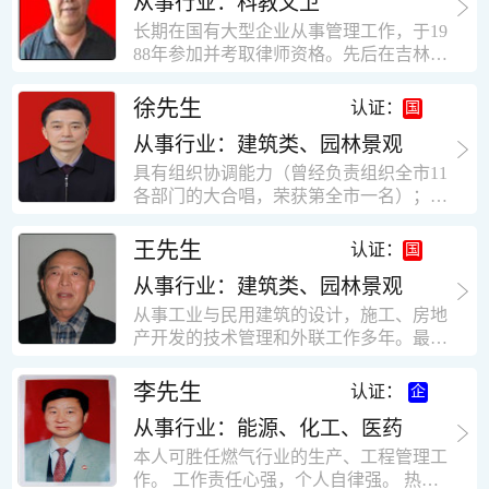
从事行业：科教文卫
统、远程抄表系统等相关系统主流产品，
米，砖混结构，皮带运输走廊一个，框架
有较强的售前技术支持能力，并具有较丰
长期在国有大型企业从事管理工作，于19
结构长185米，高5.2米的框架结构。1991
富的设备调试经验； 能独立完成系统集成
88年参加并考取律师资格。先后在吉林油
年调入新乡市新营建筑公司历任：七里三
项目售前的方案设计； 具有丰富的团队组
田律师事务所（吉林石力律师事务所）、
中项目部技术负责人；河南省新乡市七里
建与扩充经验，并具备教育训练能力；
辽宁华夏律师事务所和辽宁鑫诺律师事务
徐先生
营乡刘庄火力发电厂项目经理，该项目有
认证：
所执业。王律师在数十年的执业经历中，
主厂房一栋4000平方，锅炉房一个，600
从事行业：建筑类、园林景观
多次与美国、英国、香港、北京、深圳等
平方装配式工业厂房，焦作市林果住宅小
地的律师共同办理法律事务。 对民商事的
具有组织协调能力（曾经负责组织全市11
区项目经理，该项目有住宅楼9栋6层砖混
诉讼和非诉讼的合同纠纷、劳动纠纷、债
各部门的大合唱，荣获第全市一名）；知
结构，总建筑面积36000平方米。2004年
务纠纷、房地产纠纷和土地纠纷等案件，
识较全面（涉及经济、机械、土建、会计
到广东工作历任，广州市宏业金基监理有
对刑事案件、仲裁案件都颇有造诣。尤其
等领域）；实际工作能力强，且经验丰
限公司专业监理工程师，广东重工监理有
王先生
认证：
擅长处理涉及公司管理、企业改制，资产
富。
限公司任专业监理工程师，监督的工程
收购重组等法律业务。王律师有多篇学术
从事行业：建筑类、园林景观
有：广东东莞市花润雪花啤酒厂二期扩建
论文在省部级会议和刊物上发表。数十年
工程，该工程有钢结构工业厂房2栋，每
从事工业与民用建筑的设计，施工、房地
的执业经历中，王律师经办了数百起诉讼
栋9000平方米。东莞市新世纪花苑，该工
产开发的技术管理和外联工作多年。最大
和非诉讼案件，取得了较好的经济效益和
程有住宅楼2栋一栋29层，地下2层停车
顶目为濮阳绿城花园一期完成50万平米，
社会效益。 严细认真和勤勉尽责是王福营
场；一栋17层。2栋总面积32000平方米，
最高26层。基础理论和专业技术知识功底
李先生
认证：
律师一贯的工作作风；法律第一和当事人
框架结构。南奥园金州商业步行街等工
深厚，能熟练从事复杂技术工程的设计与
合法权益第一，忠诚和敬业是王福营律师
程。30年的工作经验积累，使自己能适应
从事行业：能源、化工、医药
计算工作，有丰富的大中型工程项目的施
的永恒的追求。
建筑行业的多种工作岗位。
工技术经验。知识广博，设计、施工、予
本人可胜任燃气行业的生产、工程管理工
决算、资产评估等都有较深造诣。曾独立
作。 工作责任心强，个人自律强。 热爱