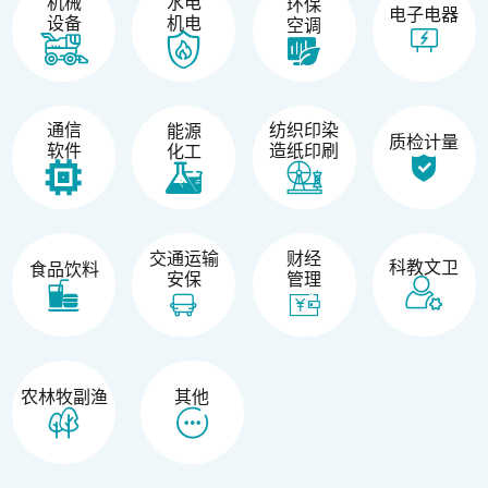
机械
水电
环保
电子电器
设备
机电
空调
纺织印染
通信
能源
质检计量
造纸印刷
软件
化工
交通运输
财经
科教文卫
食品饮料
安保
管理
农林牧副渔
其他