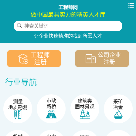

工程师网
做中国最具实力的精英人才库
搜索关键词
下拉刷新
让企业快速精准的找到所需人才
工程师
公司企业
注册
注册
行业导航
市政
建筑类
测量
采矿
路桥
园林景观
地质勘测
冶金