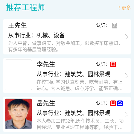
推荐工程师
更多
王先生
认证：
从事行业：机械、设备
为人中肯，做事踏实，对钣金加工，跟数控车床熟知，
有多年的基层管理经验。
李先生
认证：
从事行业：建筑类、园林景观
在校期间学习认真刻苦、吃苦耐劳，有上
进心。为人诚恳、虚心好学、能够正确对
待、处理生活及工作中遇到的各种困难，
思想积极上进，接受能力和独立能力强，
岳先生
认证：
有很强的团队精神和集体荣誉感。做事认
从事行业：建筑类、园林景观
真负责，有很强的责任心。秉承山大扎
实、厚重的学风。为人正直、诚信、稳
本人参加工作32年,历任技术员、工长、项
重。有强烈的上进心、事业心。有很强的
目经理、专业监理工程师等职，经验丰
对环境的适应能力，可以很快融入集体。
富，知识面广，能独立完成施工组织设