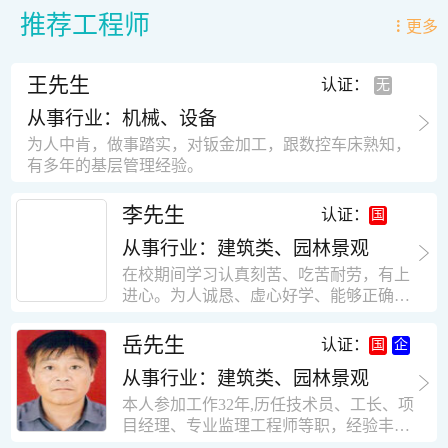
推荐工程师
更多
王先生
认证：
从事行业：机械、设备
为人中肯，做事踏实，对钣金加工，跟数控车床熟知，
有多年的基层管理经验。
李先生
认证：
从事行业：建筑类、园林景观
在校期间学习认真刻苦、吃苦耐劳，有上
进心。为人诚恳、虚心好学、能够正确对
待、处理生活及工作中遇到的各种困难，
思想积极上进，接受能力和独立能力强，
岳先生
认证：
有很强的团队精神和集体荣誉感。做事认
从事行业：建筑类、园林景观
真负责，有很强的责任心。秉承山大扎
实、厚重的学风。为人正直、诚信、稳
本人参加工作32年,历任技术员、工长、项
重。有强烈的上进心、事业心。有很强的
目经理、专业监理工程师等职，经验丰
对环境的适应能力，可以很快融入集体。
富，知识面广，能独立完成施工组织设