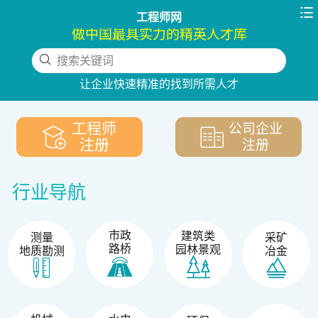

工程师网
做中国最具实力的精英人才库
搜索关键词
下拉刷新
让企业快速精准的找到所需人才
工程师
公司企业
注册
注册
行业导航
市政
建筑类
测量
采矿
路桥
园林景观
地质勘测
冶金