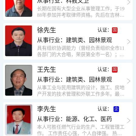
从事行业：科教文卫
统、远程抄表系统等相关系统主流产品，
米，砖混结构，皮带运输走廊一个，框架
有较强的售前技术支持能力，并具有较丰
长期在国有大型企业从事管理工作，于19
结构长185米，高5.2米的框架结构。1991
富的设备调试经验； 能独立完成系统集成
88年参加并考取律师资格。先后在吉林油
年调入新乡市新营建筑公司历任：七里三
项目售前的方案设计； 具有丰富的团队组
田律师事务所（吉林石力律师事务所）、
中项目部技术负责人；河南省新乡市七里
建与扩充经验，并具备教育训练能力；
辽宁华夏律师事务所和辽宁鑫诺律师事务
徐先生
营乡刘庄火力发电厂项目经理，该项目有
认证：
所执业。王律师在数十年的执业经历中，
主厂房一栋4000平方，锅炉房一个，600
从事行业：建筑类、园林景观
多次与美国、英国、香港、北京、深圳等
平方装配式工业厂房，焦作市林果住宅小
地的律师共同办理法律事务。 对民商事的
具有组织协调能力（曾经负责组织全市11
区项目经理，该项目有住宅楼9栋6层砖混
诉讼和非诉讼的合同纠纷、劳动纠纷、债
各部门的大合唱，荣获第全市一名）；知
结构，总建筑面积36000平方米。2004年
务纠纷、房地产纠纷和土地纠纷等案件，
识较全面（涉及经济、机械、土建、会计
到广东工作历任，广州市宏业金基监理有
对刑事案件、仲裁案件都颇有造诣。尤其
等领域）；实际工作能力强，且经验丰
限公司专业监理工程师，广东重工监理有
王先生
认证：
擅长处理涉及公司管理、企业改制，资产
富。
限公司任专业监理工程师，监督的工程
收购重组等法律业务。王律师有多篇学术
从事行业：建筑类、园林景观
有：广东东莞市花润雪花啤酒厂二期扩建
论文在省部级会议和刊物上发表。数十年
工程，该工程有钢结构工业厂房2栋，每
从事工业与民用建筑的设计，施工、房地
的执业经历中，王律师经办了数百起诉讼
栋9000平方米。东莞市新世纪花苑，该工
产开发的技术管理和外联工作多年。最大
和非诉讼案件，取得了较好的经济效益和
程有住宅楼2栋一栋29层，地下2层停车
顶目为濮阳绿城花园一期完成50万平米，
社会效益。 严细认真和勤勉尽责是王福营
场；一栋17层。2栋总面积32000平方米，
最高26层。基础理论和专业技术知识功底
李先生
认证：
律师一贯的工作作风；法律第一和当事人
框架结构。南奥园金州商业步行街等工
深厚，能熟练从事复杂技术工程的设计与
合法权益第一，忠诚和敬业是王福营律师
程。30年的工作经验积累，使自己能适应
从事行业：能源、化工、医药
计算工作，有丰富的大中型工程项目的施
的永恒的追求。
建筑行业的多种工作岗位。
工技术经验。知识广博，设计、施工、予
本人可胜任燃气行业的生产、工程管理工
决算、资产评估等都有较深造诣。曾独立
作。 工作责任心强，个人自律强。 热爱