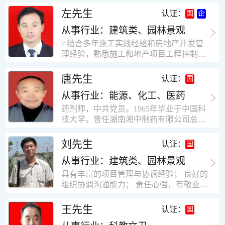
工作学习认真踏实，能够吃苦耐劳，责任
计，工程经济技术分析，能适应建筑行业
左先生
认证：
心强。 性格外向、开朗，有良好的人
各种岗位，组织协调能力强，技术全面，
际关系和一定的组织能力。做事认真负
从事行业：建筑类、园林景观
适用工地管理． 本人1978年高中毕业，同
责、积极肯干。我有信心在今后的工作岗
年参加工作，至今已在建筑行业工作了30
? 结合多年施工实践经验和房地产开发管
位上发挥自己的才能!积极的人生观，在我
年。从1978年进入本县建筑公司学徒开始
理经验，熟悉施工和地产项目工程控制要
的字典中没有“放弃”，始终坚信只要努力
历任技术员、工长、项目技术负责人、项
点； ? 熟悉地产开发流程，有敏锐的市场
没有什么不可以。做事认真负责，具有较
目经理、专业监理工程师等职。 管理过许
意识，丰富的经营理念和管理手段，能独
唐先生
认证：
快掌握一种新事物的能力。我的格言：也
多各种结构的工业及民用建筑。1984年至
立处理各种工程技术问题；具有较强的沟
许我不是最好的，但我会做得更好。知识
1986年就职于新疆乌鲁木齐铁路局劳动服
从事行业：能源、化工、医药
通协调能力和组织管理能力； ? 近十多年
面广泛，头脑灵活，思维开阔敏捷，极富
务公司建筑三工区任技术员。参于管理的
的房地产方面工作经验，现任职江苏雨润
药剂师，中共党员。1965年毕业于中国科
创新精神。
项目有：职工居乐部游艺楼，4000平方，
农产品集团南昌公司副总经理兼工程总工
技大学。曾任湖南湘中制药有限公司总工
砖混结构。职工电教楼，8000平方，框架
程师。 ? 有高度的敬业精神和团队合作意
程师。湖南省精密分析仪器协会业务委
结构。幼儿园办公楼，砖混结构，3000平
识，能够合理高效的做好企业内部管理和
员、理事。高级工程师，执业药师，中国
刘先生
认证：
方。1987至1981988年爱聘于郑州市荥阳
人员结构调整；具有大型工程及房地产公
药学会高级会员。享受国务院津贴专家。
第二建筑公司，任郑州市天然气公司基地
司管理经验，以及公关的能力和商务谈判
从事行业：建筑类、园林景观
丙戊酸镁缓释片及其制备工艺国家发明专
建设项目施工员。该项目有15层办公楼及
能力。 ? 自认为是个有良好职业道德、有
利人。
具有丰富的项目管理与协调经验； 良好的
裙楼一栋8000平方。框架结构。住宅楼4
责任心、有敬业精神，能承受巨大工作压
组织协调沟通能力； 责任心强，有敬业创
栋16000平方，6层砖混结构。1989年至19
力的职业经理人！……
新精神； 熟悉可视非可视楼宇对讲系统、
90任该公司河南省济源特种钢厂项目部技
闭路电视监控系统、防盗报警系统、门禁
王先生
认证：
术负责人，该项目为水泥生产线，该项目
一卡通系统、停车场管理系统、巡更系
有圆形连体熟料仓12，每个直径9米高41