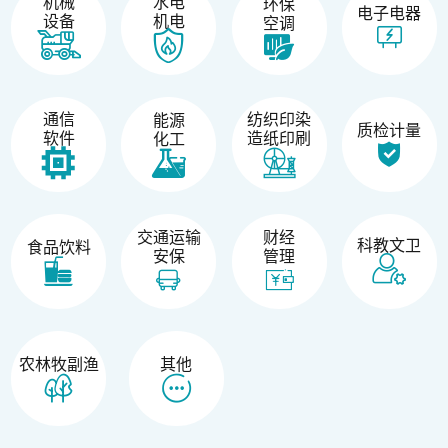
机械
水电
环保
电子电器
设备
机电
空调
纺织印染
通信
能源
质检计量
造纸印刷
软件
化工
交通运输
财经
科教文卫
食品饮料
安保
管理
农林牧副渔
其他