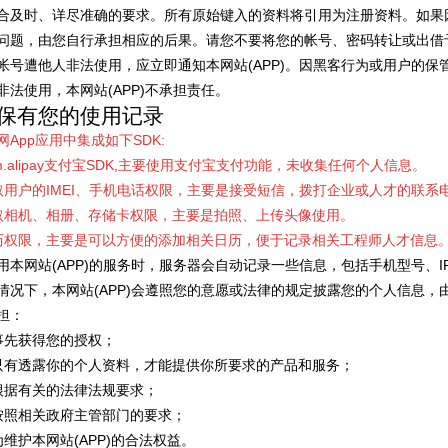
合及时、详尽准确的要求。所有原始键入的资料将引用为注册资料。如果
问题，由您自行承担相应的后果。请您不要将您的帐号、密码转让或出借
帐号遭他人非法使用，应立即通知本网站(APP)。因黑客行为或用户的保
非法使用，本网站(APP)不承担责任。
保有您的使用记录
网App应用中集成如下SDK:
.alipay支付宝
SDK,主要使用支付宝支付功能，未收集任何个人信息。
取用户的IMEI、手机电话权限，主要是接受短信，拨打企业或人才的联系
取相机、相册、
存储卡权限，主要是拍照、上传头像使用。
历权限，主要是可以方便的添加相关日历，便于记录相关工程师人才信息
用本网站(APP)的服务时，服务器会自动记录一些信息，包括手机型号、I
情况下，本网站(APP)会遵照您的意愿或法律的规定披露您的个人信息，
担：
事先获得您的授权；
只有透露你的个人资料，才能提供你所要求的产品和服务；
根据有关的法律法规要求；
按照相关政府主管部门的要求；
为维护本网站(APP)的合法权益。