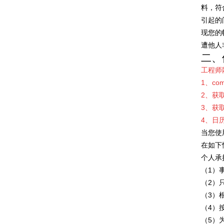
料，符
引起的
现您的
遭他人
二、
工程师
1、com
2、
获
3、获
4、日
当您使
在如下
个人承
（1）
（2）
（3）
（4）
（5）