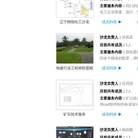
主要服务内容：
我们的
化工企业筹建、设计、安
辽宁精细化工沙龙
成员列表
沙龙负责人：
孙凤君
目前共有成员：
1人
主要服务内容：
我热爱
到各个槽液的配置，调整
电镀行业工程师联盟顾
成员列表
问委员会
沙龙负责人：
任鸿蓓
目前共有成员：
1人
主要服务内容：
矿山技
用cad软件制作标准设
矿石技术服务
成员列表
沙龙负责人：
杨国栋
目前共有成员：
1人