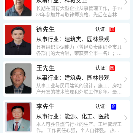
从事行业：科教文卫
统、远程抄表系统等相关系统主流产品，
米，砖混结构，皮带运输走廊一个，框架
有较强的售前技术支持能力，并具有较丰
长期在国有大型企业从事管理工作，于19
结构长185米，高5.2米的框架结构。1991
富的设备调试经验； 能独立完成系统集成
88年参加并考取律师资格。先后在吉林油
年调入新乡市新营建筑公司历任：七里三
项目售前的方案设计； 具有丰富的团队组
田律师事务所（吉林石力律师事务所）、
中项目部技术负责人；河南省新乡市七里
建与扩充经验，并具备教育训练能力；
辽宁华夏律师事务所和辽宁鑫诺律师事务
徐先生
营乡刘庄火力发电厂项目经理，该项目有
认证：
所执业。王律师在数十年的执业经历中，
主厂房一栋4000平方，锅炉房一个，600
从事行业：建筑类、园林景观
多次与美国、英国、香港、北京、深圳等
平方装配式工业厂房，焦作市林果住宅小
地的律师共同办理法律事务。 对民商事的
具有组织协调能力（曾经负责组织全市11
区项目经理，该项目有住宅楼9栋6层砖混
诉讼和非诉讼的合同纠纷、劳动纠纷、债
各部门的大合唱，荣获第全市一名）；知
结构，总建筑面积36000平方米。2004年
务纠纷、房地产纠纷和土地纠纷等案件，
识较全面（涉及经济、机械、土建、会计
到广东工作历任，广州市宏业金基监理有
对刑事案件、仲裁案件都颇有造诣。尤其
等领域）；实际工作能力强，且经验丰
限公司专业监理工程师，广东重工监理有
王先生
认证：
擅长处理涉及公司管理、企业改制，资产
富。
限公司任专业监理工程师，监督的工程
收购重组等法律业务。王律师有多篇学术
从事行业：建筑类、园林景观
有：广东东莞市花润雪花啤酒厂二期扩建
论文在省部级会议和刊物上发表。数十年
工程，该工程有钢结构工业厂房2栋，每
从事工业与民用建筑的设计，施工、房地
的执业经历中，王律师经办了数百起诉讼
栋9000平方米。东莞市新世纪花苑，该工
产开发的技术管理和外联工作多年。最大
和非诉讼案件，取得了较好的经济效益和
程有住宅楼2栋一栋29层，地下2层停车
顶目为濮阳绿城花园一期完成50万平米，
社会效益。 严细认真和勤勉尽责是王福营
场；一栋17层。2栋总面积32000平方米，
最高26层。基础理论和专业技术知识功底
李先生
认证：
律师一贯的工作作风；法律第一和当事人
框架结构。南奥园金州商业步行街等工
深厚，能熟练从事复杂技术工程的设计与
合法权益第一，忠诚和敬业是王福营律师
程。30年的工作经验积累，使自己能适应
从事行业：能源、化工、医药
计算工作，有丰富的大中型工程项目的施
的永恒的追求。
建筑行业的多种工作岗位。
工技术经验。知识广博，设计、施工、予
本人可胜任燃气行业的生产、工程管理工
决算、资产评估等都有较深造诣。曾独立
作。 工作责任心强，个人自律强。 热爱