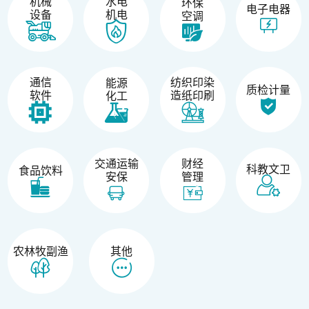
机械
水电
环保
电子电器
设备
机电
空调
纺织印染
通信
能源
质检计量
造纸印刷
软件
化工
交通运输
财经
科教文卫
食品饮料
安保
管理
农林牧副渔
其他