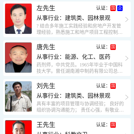
工作学习认真踏实，能够吃苦耐劳，责任
计，工程经济技术分析，能适应建筑行业
左先生
认证：
心强。 性格外向、开朗，有良好的人
各种岗位，组织协调能力强，技术全面，
际关系和一定的组织能力。做事认真负
从事行业：建筑类、园林景观
适用工地管理． 本人1978年高中毕业，同
责、积极肯干。我有信心在今后的工作岗
年参加工作，至今已在建筑行业工作了30
? 结合多年施工实践经验和房地产开发管
位上发挥自己的才能!积极的人生观，在我
年。从1978年进入本县建筑公司学徒开始
理经验，熟悉施工和地产项目工程控制要
的字典中没有“放弃”，始终坚信只要努力
历任技术员、工长、项目技术负责人、项
点； ? 熟悉地产开发流程，有敏锐的市场
没有什么不可以。做事认真负责，具有较
目经理、专业监理工程师等职。 管理过许
意识，丰富的经营理念和管理手段，能独
唐先生
认证：
快掌握一种新事物的能力。我的格言：也
多各种结构的工业及民用建筑。1984年至
立处理各种工程技术问题；具有较强的沟
许我不是最好的，但我会做得更好。知识
1986年就职于新疆乌鲁木齐铁路局劳动服
从事行业：能源、化工、医药
通协调能力和组织管理能力； ? 近十多年
面广泛，头脑灵活，思维开阔敏捷，极富
务公司建筑三工区任技术员。参于管理的
的房地产方面工作经验，现任职江苏雨润
药剂师，中共党员。1965年毕业于中国科
创新精神。
项目有：职工居乐部游艺楼，4000平方，
农产品集团南昌公司副总经理兼工程总工
技大学。曾任湖南湘中制药有限公司总工
砖混结构。职工电教楼，8000平方，框架
程师。 ? 有高度的敬业精神和团队合作意
程师。湖南省精密分析仪器协会业务委
结构。幼儿园办公楼，砖混结构，3000平
识，能够合理高效的做好企业内部管理和
员、理事。高级工程师，执业药师，中国
刘先生
认证：
方。1987至1981988年爱聘于郑州市荥阳
人员结构调整；具有大型工程及房地产公
药学会高级会员。享受国务院津贴专家。
第二建筑公司，任郑州市天然气公司基地
司管理经验，以及公关的能力和商务谈判
从事行业：建筑类、园林景观
丙戊酸镁缓释片及其制备工艺国家发明专
建设项目施工员。该项目有15层办公楼及
能力。 ? 自认为是个有良好职业道德、有
利人。
具有丰富的项目管理与协调经验； 良好的
裙楼一栋8000平方。框架结构。住宅楼4
责任心、有敬业精神，能承受巨大工作压
组织协调沟通能力； 责任心强，有敬业创
栋16000平方，6层砖混结构。1989年至19
力的职业经理人！……
新精神； 熟悉可视非可视楼宇对讲系统、
90任该公司河南省济源特种钢厂项目部技
闭路电视监控系统、防盗报警系统、门禁
王先生
认证：
术负责人，该项目为水泥生产线，该项目
一卡通系统、停车场管理系统、巡更系
有圆形连体熟料仓12，每个直径9米高41