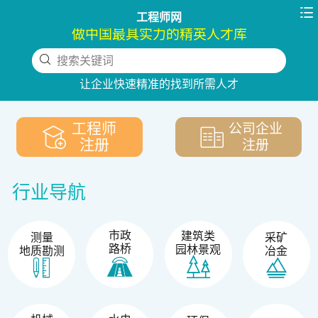

工程师网
做中国最具实力的精英人才库
搜索关键词
下拉刷新
让企业快速精准的找到所需人才
工程师
公司企业
注册
注册
行业导航
市政
建筑类
测量
采矿
路桥
园林景观
地质勘测
冶金