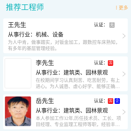
推荐工程师
更多
王先生
认证：
从事行业：机械、设备
为人中肯，做事踏实，对钣金加工，跟数控车床熟知，
有多年的基层管理经验。
李先生
认证：
从事行业：建筑类、园林景观
在校期间学习认真刻苦、吃苦耐劳，有上
进心。为人诚恳、虚心好学、能够正确对
待、处理生活及工作中遇到的各种困难，
思想积极上进，接受能力和独立能力强，
岳先生
认证：
有很强的团队精神和集体荣誉感。做事认
从事行业：建筑类、园林景观
真负责，有很强的责任心。秉承山大扎
实、厚重的学风。为人正直、诚信、稳
本人参加工作32年,历任技术员、工长、项
重。有强烈的上进心、事业心。有很强的
目经理、专业监理工程师等职，经验丰
对环境的适应能力，可以很快融入集体。
富，知识面广，能独立完成施工组织设