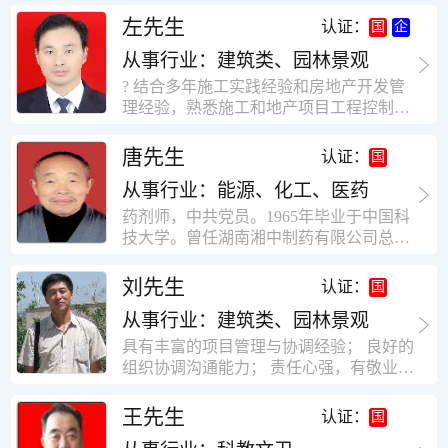
工作学习认真踏实，能够吃苦耐劳，责任
计，工程经济技术分析，能适应建筑行业
左先生
认证：
心强。 性格外向、开朗，有良好的人
各种岗位，组织协调能力强，技术全面，
际关系和一定的组织能力。做事认真负
从事行业：建筑类、园林景观
适用工地管理． 本人1978年高中毕业，同
责、积极肯干。我有信心在今后的工作岗
年参加工作，至今已在建筑行业工作了30
? 结合多年施工实践经验和房地产开发管
位上发挥自己的才能!积极的人生观，在我
年。从1978年进入本县建筑公司学徒开始
理经验，熟悉施工和地产项目工程控制要
的字典中没有“放弃”，始终坚信只要努力
历任技术员、工长、项目技术负责人、项
点； ? 熟悉地产开发流程，有敏锐的市场
没有什么不可以。做事认真负责，具有较
目经理、专业监理工程师等职。 管理过许
意识，丰富的经营理念和管理手段，能独
唐先生
认证：
快掌握一种新事物的能力。我的格言：也
多各种结构的工业及民用建筑。1984年至
立处理各种工程技术问题；具有较强的沟
许我不是最好的，但我会做得更好。知识
1986年就职于新疆乌鲁木齐铁路局劳动服
从事行业：能源、化工、医药
通协调能力和组织管理能力； ? 近十多年
面广泛，头脑灵活，思维开阔敏捷，极富
务公司建筑三工区任技术员。参于管理的
的房地产方面工作经验，现任职江苏雨润
药剂师，中共党员。1965年毕业于中国科
创新精神。
项目有：职工居乐部游艺楼，4000平方，
农产品集团南昌公司副总经理兼工程总工
技大学。曾任湖南湘中制药有限公司总工
砖混结构。职工电教楼，8000平方，框架
程师。 ? 有高度的敬业精神和团队合作意
程师。湖南省精密分析仪器协会业务委
结构。幼儿园办公楼，砖混结构，3000平
识，能够合理高效的做好企业内部管理和
员、理事。高级工程师，执业药师，中国
刘先生
认证：
方。1987至1981988年爱聘于郑州市荥阳
人员结构调整；具有大型工程及房地产公
药学会高级会员。享受国务院津贴专家。
第二建筑公司，任郑州市天然气公司基地
司管理经验，以及公关的能力和商务谈判
从事行业：建筑类、园林景观
丙戊酸镁缓释片及其制备工艺国家发明专
建设项目施工员。该项目有15层办公楼及
能力。 ? 自认为是个有良好职业道德、有
利人。
具有丰富的项目管理与协调经验； 良好的
裙楼一栋8000平方。框架结构。住宅楼4
责任心、有敬业精神，能承受巨大工作压
组织协调沟通能力； 责任心强，有敬业创
栋16000平方，6层砖混结构。1989年至19
力的职业经理人！……
新精神； 熟悉可视非可视楼宇对讲系统、
90任该公司河南省济源特种钢厂项目部技
闭路电视监控系统、防盗报警系统、门禁
王先生
认证：
术负责人，该项目为水泥生产线，该项目
一卡通系统、停车场管理系统、巡更系
有圆形连体熟料仓12，每个直径9米高41