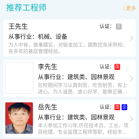
推荐工程师
更多
王先生
认证：
从事行业：机械、设备
为人中肯，做事踏实，对钣金加工，跟数控车床熟知，
有多年的基层管理经验。
李先生
认证：
从事行业：建筑类、园林景观
在校期间学习认真刻苦、吃苦耐劳，有上
进心。为人诚恳、虚心好学、能够正确对
待、处理生活及工作中遇到的各种困难，
思想积极上进，接受能力和独立能力强，
岳先生
认证：
有很强的团队精神和集体荣誉感。做事认
从事行业：建筑类、园林景观
真负责，有很强的责任心。秉承山大扎
实、厚重的学风。为人正直、诚信、稳
本人参加工作32年,历任技术员、工长、项
重。有强烈的上进心、事业心。有很强的
目经理、专业监理工程师等职，经验丰
对环境的适应能力，可以很快融入集体。
富，知识面广，能独立完成施工组织设