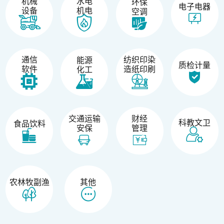
机械
水电
环保
电子电器
设备
机电
空调
纺织印染
通信
能源
质检计量
造纸印刷
软件
化工
交通运输
财经
科教文卫
食品饮料
安保
管理
农林牧副渔
其他