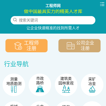

工程师网
做中国最具实力的精英人才库
搜索关键词
下拉刷新
让企业快速精准的找到所需人才
工程师
公司企业
注册
注册
行业导航
市政
建筑类
测量
采矿
路桥
园林景观
地质勘测
冶金