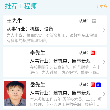
推荐工程师
更多
王先生
认证：
从事行业：机械、设备
为人中肯，做事踏实，对钣金加工，跟数控车床熟知，
有多年的基层管理经验。
李先生
认证：
从事行业：建筑类、园林景观
在校期间学习认真刻苦、吃苦耐劳，有上
进心。为人诚恳、虚心好学、能够正确对
待、处理生活及工作中遇到的各种困难，
思想积极上进，接受能力和独立能力强，
岳先生
认证：
有很强的团队精神和集体荣誉感。做事认
从事行业：建筑类、园林景观
真负责，有很强的责任心。秉承山大扎
实、厚重的学风。为人正直、诚信、稳
本人参加工作32年,历任技术员、工长、项
重。有强烈的上进心、事业心。有很强的
目经理、专业监理工程师等职，经验丰
对环境的适应能力，可以很快融入集体。
富，知识面广，能独立完成施工组织设