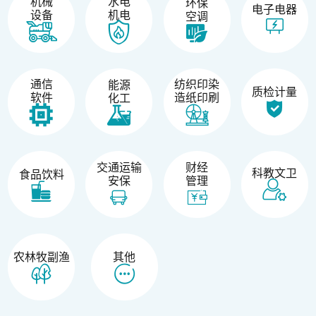
机械
水电
环保
电子电器
设备
机电
空调
纺织印染
通信
能源
质检计量
造纸印刷
软件
化工
交通运输
财经
科教文卫
食品饮料
安保
管理
农林牧副渔
其他