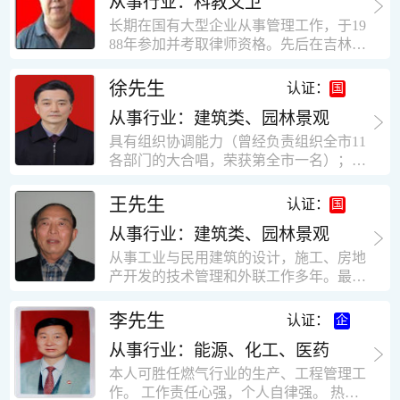
从事行业：科教文卫
统、远程抄表系统等相关系统主流产品，
米，砖混结构，皮带运输走廊一个，框架
有较强的售前技术支持能力，并具有较丰
长期在国有大型企业从事管理工作，于19
结构长185米，高5.2米的框架结构。1991
富的设备调试经验； 能独立完成系统集成
88年参加并考取律师资格。先后在吉林油
年调入新乡市新营建筑公司历任：七里三
项目售前的方案设计； 具有丰富的团队组
田律师事务所（吉林石力律师事务所）、
中项目部技术负责人；河南省新乡市七里
建与扩充经验，并具备教育训练能力；
辽宁华夏律师事务所和辽宁鑫诺律师事务
徐先生
营乡刘庄火力发电厂项目经理，该项目有
认证：
所执业。王律师在数十年的执业经历中，
主厂房一栋4000平方，锅炉房一个，600
从事行业：建筑类、园林景观
多次与美国、英国、香港、北京、深圳等
平方装配式工业厂房，焦作市林果住宅小
地的律师共同办理法律事务。 对民商事的
具有组织协调能力（曾经负责组织全市11
区项目经理，该项目有住宅楼9栋6层砖混
诉讼和非诉讼的合同纠纷、劳动纠纷、债
各部门的大合唱，荣获第全市一名）；知
结构，总建筑面积36000平方米。2004年
务纠纷、房地产纠纷和土地纠纷等案件，
识较全面（涉及经济、机械、土建、会计
到广东工作历任，广州市宏业金基监理有
对刑事案件、仲裁案件都颇有造诣。尤其
等领域）；实际工作能力强，且经验丰
限公司专业监理工程师，广东重工监理有
王先生
认证：
擅长处理涉及公司管理、企业改制，资产
富。
限公司任专业监理工程师，监督的工程
收购重组等法律业务。王律师有多篇学术
从事行业：建筑类、园林景观
有：广东东莞市花润雪花啤酒厂二期扩建
论文在省部级会议和刊物上发表。数十年
工程，该工程有钢结构工业厂房2栋，每
从事工业与民用建筑的设计，施工、房地
的执业经历中，王律师经办了数百起诉讼
栋9000平方米。东莞市新世纪花苑，该工
产开发的技术管理和外联工作多年。最大
和非诉讼案件，取得了较好的经济效益和
程有住宅楼2栋一栋29层，地下2层停车
顶目为濮阳绿城花园一期完成50万平米，
社会效益。 严细认真和勤勉尽责是王福营
场；一栋17层。2栋总面积32000平方米，
最高26层。基础理论和专业技术知识功底
李先生
认证：
律师一贯的工作作风；法律第一和当事人
框架结构。南奥园金州商业步行街等工
深厚，能熟练从事复杂技术工程的设计与
合法权益第一，忠诚和敬业是王福营律师
程。30年的工作经验积累，使自己能适应
从事行业：能源、化工、医药
计算工作，有丰富的大中型工程项目的施
的永恒的追求。
建筑行业的多种工作岗位。
工技术经验。知识广博，设计、施工、予
本人可胜任燃气行业的生产、工程管理工
决算、资产评估等都有较深造诣。曾独立
作。 工作责任心强，个人自律强。 热爱