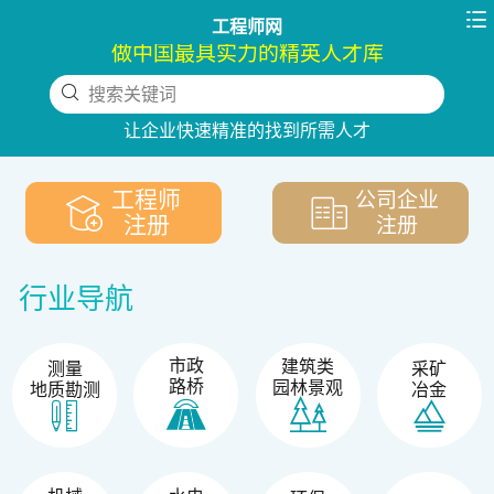

工程师网
做中国最具实力的精英人才库
搜索关键词
下拉刷新
让企业快速精准的找到所需人才
工程师
公司企业
注册
注册
行业导航
市政
建筑类
测量
采矿
路桥
园林景观
地质勘测
冶金