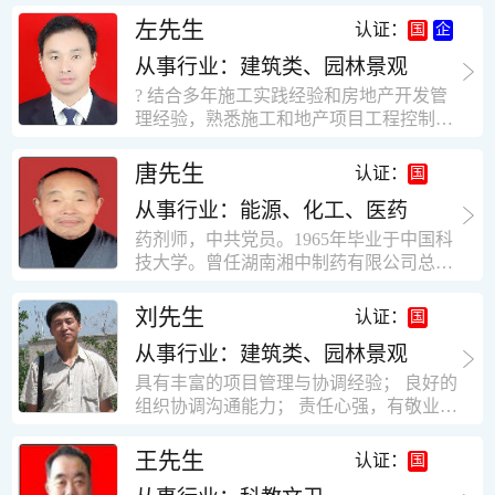
工作学习认真踏实，能够吃苦耐劳，责任
计，工程经济技术分析，能适应建筑行业
左先生
认证：
心强。 性格外向、开朗，有良好的人
各种岗位，组织协调能力强，技术全面，
际关系和一定的组织能力。做事认真负
从事行业：建筑类、园林景观
适用工地管理． 本人1978年高中毕业，同
责、积极肯干。我有信心在今后的工作岗
年参加工作，至今已在建筑行业工作了30
? 结合多年施工实践经验和房地产开发管
位上发挥自己的才能!积极的人生观，在我
年。从1978年进入本县建筑公司学徒开始
理经验，熟悉施工和地产项目工程控制要
的字典中没有“放弃”，始终坚信只要努力
历任技术员、工长、项目技术负责人、项
点； ? 熟悉地产开发流程，有敏锐的市场
没有什么不可以。做事认真负责，具有较
目经理、专业监理工程师等职。 管理过许
意识，丰富的经营理念和管理手段，能独
唐先生
认证：
快掌握一种新事物的能力。我的格言：也
多各种结构的工业及民用建筑。1984年至
立处理各种工程技术问题；具有较强的沟
许我不是最好的，但我会做得更好。知识
1986年就职于新疆乌鲁木齐铁路局劳动服
从事行业：能源、化工、医药
通协调能力和组织管理能力； ? 近十多年
面广泛，头脑灵活，思维开阔敏捷，极富
务公司建筑三工区任技术员。参于管理的
的房地产方面工作经验，现任职江苏雨润
药剂师，中共党员。1965年毕业于中国科
创新精神。
项目有：职工居乐部游艺楼，4000平方，
农产品集团南昌公司副总经理兼工程总工
技大学。曾任湖南湘中制药有限公司总工
砖混结构。职工电教楼，8000平方，框架
程师。 ? 有高度的敬业精神和团队合作意
程师。湖南省精密分析仪器协会业务委
结构。幼儿园办公楼，砖混结构，3000平
识，能够合理高效的做好企业内部管理和
员、理事。高级工程师，执业药师，中国
刘先生
认证：
方。1987至1981988年爱聘于郑州市荥阳
人员结构调整；具有大型工程及房地产公
药学会高级会员。享受国务院津贴专家。
第二建筑公司，任郑州市天然气公司基地
司管理经验，以及公关的能力和商务谈判
从事行业：建筑类、园林景观
丙戊酸镁缓释片及其制备工艺国家发明专
建设项目施工员。该项目有15层办公楼及
能力。 ? 自认为是个有良好职业道德、有
利人。
具有丰富的项目管理与协调经验； 良好的
裙楼一栋8000平方。框架结构。住宅楼4
责任心、有敬业精神，能承受巨大工作压
组织协调沟通能力； 责任心强，有敬业创
栋16000平方，6层砖混结构。1989年至19
力的职业经理人！……
新精神； 熟悉可视非可视楼宇对讲系统、
90任该公司河南省济源特种钢厂项目部技
闭路电视监控系统、防盗报警系统、门禁
王先生
认证：
术负责人，该项目为水泥生产线，该项目
一卡通系统、停车场管理系统、巡更系
有圆形连体熟料仓12，每个直径9米高41