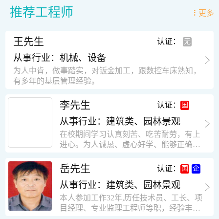
推荐工程师
更多
王先生
认证：
从事行业：机械、设备
为人中肯，做事踏实，对钣金加工，跟数控车床熟知，
有多年的基层管理经验。
李先生
认证：
从事行业：建筑类、园林景观
在校期间学习认真刻苦、吃苦耐劳，有上
进心。为人诚恳、虚心好学、能够正确对
待、处理生活及工作中遇到的各种困难，
思想积极上进，接受能力和独立能力强，
岳先生
认证：
有很强的团队精神和集体荣誉感。做事认
从事行业：建筑类、园林景观
真负责，有很强的责任心。秉承山大扎
实、厚重的学风。为人正直、诚信、稳
本人参加工作32年,历任技术员、工长、项
重。有强烈的上进心、事业心。有很强的
目经理、专业监理工程师等职，经验丰
对环境的适应能力，可以很快融入集体。
富，知识面广，能独立完成施工组织设