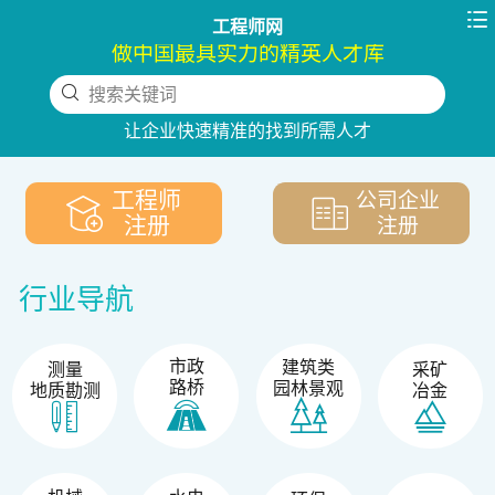

工程师网
做中国最具实力的精英人才库
搜索关键词
下拉刷新
让企业快速精准的找到所需人才
工程师
公司企业
注册
注册
行业导航
市政
建筑类
测量
采矿
路桥
园林景观
地质勘测
冶金