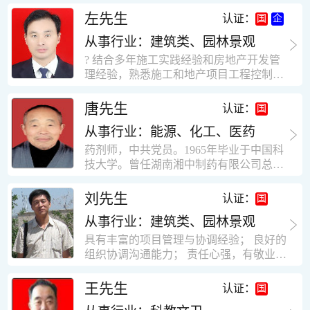
工作学习认真踏实，能够吃苦耐劳，责任
计，工程经济技术分析，能适应建筑行业
左先生
认证：
心强。 性格外向、开朗，有良好的人
各种岗位，组织协调能力强，技术全面，
际关系和一定的组织能力。做事认真负
从事行业：建筑类、园林景观
适用工地管理． 本人1978年高中毕业，同
责、积极肯干。我有信心在今后的工作岗
年参加工作，至今已在建筑行业工作了30
? 结合多年施工实践经验和房地产开发管
位上发挥自己的才能!积极的人生观，在我
年。从1978年进入本县建筑公司学徒开始
理经验，熟悉施工和地产项目工程控制要
的字典中没有“放弃”，始终坚信只要努力
历任技术员、工长、项目技术负责人、项
点； ? 熟悉地产开发流程，有敏锐的市场
没有什么不可以。做事认真负责，具有较
目经理、专业监理工程师等职。 管理过许
意识，丰富的经营理念和管理手段，能独
唐先生
认证：
快掌握一种新事物的能力。我的格言：也
多各种结构的工业及民用建筑。1984年至
立处理各种工程技术问题；具有较强的沟
许我不是最好的，但我会做得更好。知识
1986年就职于新疆乌鲁木齐铁路局劳动服
从事行业：能源、化工、医药
通协调能力和组织管理能力； ? 近十多年
面广泛，头脑灵活，思维开阔敏捷，极富
务公司建筑三工区任技术员。参于管理的
的房地产方面工作经验，现任职江苏雨润
药剂师，中共党员。1965年毕业于中国科
创新精神。
项目有：职工居乐部游艺楼，4000平方，
农产品集团南昌公司副总经理兼工程总工
技大学。曾任湖南湘中制药有限公司总工
砖混结构。职工电教楼，8000平方，框架
程师。 ? 有高度的敬业精神和团队合作意
程师。湖南省精密分析仪器协会业务委
结构。幼儿园办公楼，砖混结构，3000平
识，能够合理高效的做好企业内部管理和
员、理事。高级工程师，执业药师，中国
刘先生
认证：
方。1987至1981988年爱聘于郑州市荥阳
人员结构调整；具有大型工程及房地产公
药学会高级会员。享受国务院津贴专家。
第二建筑公司，任郑州市天然气公司基地
司管理经验，以及公关的能力和商务谈判
从事行业：建筑类、园林景观
丙戊酸镁缓释片及其制备工艺国家发明专
建设项目施工员。该项目有15层办公楼及
能力。 ? 自认为是个有良好职业道德、有
利人。
具有丰富的项目管理与协调经验； 良好的
裙楼一栋8000平方。框架结构。住宅楼4
责任心、有敬业精神，能承受巨大工作压
组织协调沟通能力； 责任心强，有敬业创
栋16000平方，6层砖混结构。1989年至19
力的职业经理人！……
新精神； 熟悉可视非可视楼宇对讲系统、
90任该公司河南省济源特种钢厂项目部技
闭路电视监控系统、防盗报警系统、门禁
王先生
认证：
术负责人，该项目为水泥生产线，该项目
一卡通系统、停车场管理系统、巡更系
有圆形连体熟料仓12，每个直径9米高41