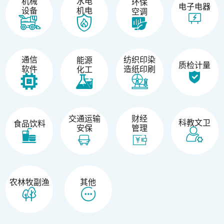
机械
水电
环保
电子电器
设备
机电
空调
纺织印染
通信
能源
质检计量
造纸印刷
软件
化工
交通运输
财经
科教文卫
食品饮料
安保
管理
农林牧副渔
其他