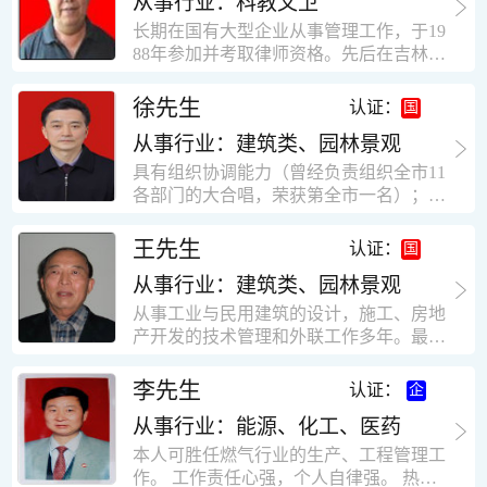
从事行业：科教文卫
统、远程抄表系统等相关系统主流产品，
米，砖混结构，皮带运输走廊一个，框架
有较强的售前技术支持能力，并具有较丰
长期在国有大型企业从事管理工作，于19
结构长185米，高5.2米的框架结构。1991
富的设备调试经验； 能独立完成系统集成
88年参加并考取律师资格。先后在吉林油
年调入新乡市新营建筑公司历任：七里三
项目售前的方案设计； 具有丰富的团队组
田律师事务所（吉林石力律师事务所）、
中项目部技术负责人；河南省新乡市七里
建与扩充经验，并具备教育训练能力；
辽宁华夏律师事务所和辽宁鑫诺律师事务
徐先生
营乡刘庄火力发电厂项目经理，该项目有
认证：
所执业。王律师在数十年的执业经历中，
主厂房一栋4000平方，锅炉房一个，600
从事行业：建筑类、园林景观
多次与美国、英国、香港、北京、深圳等
平方装配式工业厂房，焦作市林果住宅小
地的律师共同办理法律事务。 对民商事的
具有组织协调能力（曾经负责组织全市11
区项目经理，该项目有住宅楼9栋6层砖混
诉讼和非诉讼的合同纠纷、劳动纠纷、债
各部门的大合唱，荣获第全市一名）；知
结构，总建筑面积36000平方米。2004年
务纠纷、房地产纠纷和土地纠纷等案件，
识较全面（涉及经济、机械、土建、会计
到广东工作历任，广州市宏业金基监理有
对刑事案件、仲裁案件都颇有造诣。尤其
等领域）；实际工作能力强，且经验丰
限公司专业监理工程师，广东重工监理有
王先生
认证：
擅长处理涉及公司管理、企业改制，资产
富。
限公司任专业监理工程师，监督的工程
收购重组等法律业务。王律师有多篇学术
从事行业：建筑类、园林景观
有：广东东莞市花润雪花啤酒厂二期扩建
论文在省部级会议和刊物上发表。数十年
工程，该工程有钢结构工业厂房2栋，每
从事工业与民用建筑的设计，施工、房地
的执业经历中，王律师经办了数百起诉讼
栋9000平方米。东莞市新世纪花苑，该工
产开发的技术管理和外联工作多年。最大
和非诉讼案件，取得了较好的经济效益和
程有住宅楼2栋一栋29层，地下2层停车
顶目为濮阳绿城花园一期完成50万平米，
社会效益。 严细认真和勤勉尽责是王福营
场；一栋17层。2栋总面积32000平方米，
最高26层。基础理论和专业技术知识功底
李先生
认证：
律师一贯的工作作风；法律第一和当事人
框架结构。南奥园金州商业步行街等工
深厚，能熟练从事复杂技术工程的设计与
合法权益第一，忠诚和敬业是王福营律师
程。30年的工作经验积累，使自己能适应
从事行业：能源、化工、医药
计算工作，有丰富的大中型工程项目的施
的永恒的追求。
建筑行业的多种工作岗位。
工技术经验。知识广博，设计、施工、予
本人可胜任燃气行业的生产、工程管理工
决算、资产评估等都有较深造诣。曾独立
作。 工作责任心强，个人自律强。 热爱