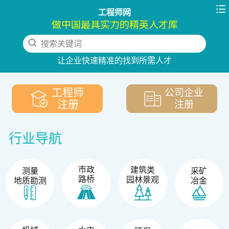

工程师网
做中国最具实力的精英人才库
搜索关键词
下拉刷新
让企业快速精准的找到所需人才
工程师
公司企业
注册
注册
行业导航
市政
建筑类
测量
采矿
路桥
园林景观
地质勘测
冶金