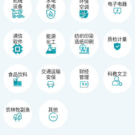
机械
水电
环保
电子电器
设备
机电
空调
纺织印染
通信
能源
质检计量
造纸印刷
软件
化工
交通运输
财经
科教文卫
食品饮料
安保
管理
农林牧副渔
其他