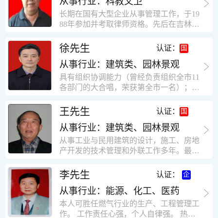
从事行业：科教文卫
统、远程抄表系统等相关系统主流产品，
米，砖混结构，皮带运输走廊一个，框架
有较强的售前技术支持能力，并具有较丰
长期在国有大型企业从事管理工作，于19
结构长185米，高5.2米的框架结构。1991
富的设备调试经验； 能独立完成系统集成
88年参加并考取律师资格。先后在吉林油
年调入新乡市新营建筑公司历任：七里三
项目售前的方案设计； 具有丰富的团队组
田律师事务所（吉林石力律师事务所）、
中项目部技术负责人；河南省新乡市七里
建与扩充经验，并具备教育训练能力；
辽宁华夏律师事务所和辽宁鑫诺律师事务
徐先生
营乡刘庄火力发电厂项目经理，该项目有
认证：
所执业。王律师在数十年的执业经历中，
主厂房一栋4000平方，锅炉房一个，600
从事行业：建筑类、园林景观
多次与美国、英国、香港、北京、深圳等
平方装配式工业厂房，焦作市林果住宅小
地的律师共同办理法律事务。 对民商事的
具有组织协调能力（曾经负责组织全市11
区项目经理，该项目有住宅楼9栋6层砖混
诉讼和非诉讼的合同纠纷、劳动纠纷、债
各部门的大合唱，荣获第全市一名）；知
结构，总建筑面积36000平方米。2004年
务纠纷、房地产纠纷和土地纠纷等案件，
识较全面（涉及经济、机械、土建、会计
到广东工作历任，广州市宏业金基监理有
对刑事案件、仲裁案件都颇有造诣。尤其
等领域）；实际工作能力强，且经验丰
限公司专业监理工程师，广东重工监理有
王先生
认证：
擅长处理涉及公司管理、企业改制，资产
富。
限公司任专业监理工程师，监督的工程
收购重组等法律业务。王律师有多篇学术
从事行业：建筑类、园林景观
有：广东东莞市花润雪花啤酒厂二期扩建
论文在省部级会议和刊物上发表。数十年
工程，该工程有钢结构工业厂房2栋，每
从事工业与民用建筑的设计，施工、房地
的执业经历中，王律师经办了数百起诉讼
栋9000平方米。东莞市新世纪花苑，该工
产开发的技术管理和外联工作多年。最大
和非诉讼案件，取得了较好的经济效益和
程有住宅楼2栋一栋29层，地下2层停车
顶目为濮阳绿城花园一期完成50万平米，
社会效益。 严细认真和勤勉尽责是王福营
场；一栋17层。2栋总面积32000平方米，
最高26层。基础理论和专业技术知识功底
李先生
认证：
律师一贯的工作作风；法律第一和当事人
框架结构。南奥园金州商业步行街等工
深厚，能熟练从事复杂技术工程的设计与
合法权益第一，忠诚和敬业是王福营律师
程。30年的工作经验积累，使自己能适应
从事行业：能源、化工、医药
计算工作，有丰富的大中型工程项目的施
的永恒的追求。
建筑行业的多种工作岗位。
工技术经验。知识广博，设计、施工、予
本人可胜任燃气行业的生产、工程管理工
决算、资产评估等都有较深造诣。曾独立
作。 工作责任心强，个人自律强。 热爱