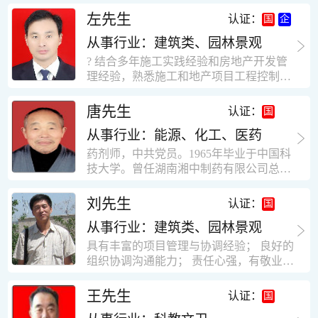
工作学习认真踏实，能够吃苦耐劳，责任
计，工程经济技术分析，能适应建筑行业
左先生
认证：
心强。 性格外向、开朗，有良好的人
各种岗位，组织协调能力强，技术全面，
际关系和一定的组织能力。做事认真负
从事行业：建筑类、园林景观
适用工地管理． 本人1978年高中毕业，同
责、积极肯干。我有信心在今后的工作岗
年参加工作，至今已在建筑行业工作了30
? 结合多年施工实践经验和房地产开发管
位上发挥自己的才能!积极的人生观，在我
年。从1978年进入本县建筑公司学徒开始
理经验，熟悉施工和地产项目工程控制要
的字典中没有“放弃”，始终坚信只要努力
历任技术员、工长、项目技术负责人、项
点； ? 熟悉地产开发流程，有敏锐的市场
没有什么不可以。做事认真负责，具有较
目经理、专业监理工程师等职。 管理过许
意识，丰富的经营理念和管理手段，能独
唐先生
认证：
快掌握一种新事物的能力。我的格言：也
多各种结构的工业及民用建筑。1984年至
立处理各种工程技术问题；具有较强的沟
许我不是最好的，但我会做得更好。知识
1986年就职于新疆乌鲁木齐铁路局劳动服
从事行业：能源、化工、医药
通协调能力和组织管理能力； ? 近十多年
面广泛，头脑灵活，思维开阔敏捷，极富
务公司建筑三工区任技术员。参于管理的
的房地产方面工作经验，现任职江苏雨润
药剂师，中共党员。1965年毕业于中国科
创新精神。
项目有：职工居乐部游艺楼，4000平方，
农产品集团南昌公司副总经理兼工程总工
技大学。曾任湖南湘中制药有限公司总工
砖混结构。职工电教楼，8000平方，框架
程师。 ? 有高度的敬业精神和团队合作意
程师。湖南省精密分析仪器协会业务委
结构。幼儿园办公楼，砖混结构，3000平
识，能够合理高效的做好企业内部管理和
员、理事。高级工程师，执业药师，中国
刘先生
认证：
方。1987至1981988年爱聘于郑州市荥阳
人员结构调整；具有大型工程及房地产公
药学会高级会员。享受国务院津贴专家。
第二建筑公司，任郑州市天然气公司基地
司管理经验，以及公关的能力和商务谈判
从事行业：建筑类、园林景观
丙戊酸镁缓释片及其制备工艺国家发明专
建设项目施工员。该项目有15层办公楼及
能力。 ? 自认为是个有良好职业道德、有
利人。
具有丰富的项目管理与协调经验； 良好的
裙楼一栋8000平方。框架结构。住宅楼4
责任心、有敬业精神，能承受巨大工作压
组织协调沟通能力； 责任心强，有敬业创
栋16000平方，6层砖混结构。1989年至19
力的职业经理人！……
新精神； 熟悉可视非可视楼宇对讲系统、
90任该公司河南省济源特种钢厂项目部技
闭路电视监控系统、防盗报警系统、门禁
王先生
认证：
术负责人，该项目为水泥生产线，该项目
一卡通系统、停车场管理系统、巡更系
有圆形连体熟料仓12，每个直径9米高41