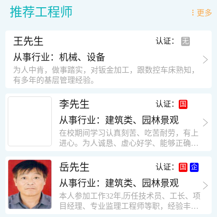
推荐工程师
更多
王先生
认证：
从事行业：机械、设备
为人中肯，做事踏实，对钣金加工，跟数控车床熟知，
有多年的基层管理经验。
李先生
认证：
从事行业：建筑类、园林景观
在校期间学习认真刻苦、吃苦耐劳，有上
进心。为人诚恳、虚心好学、能够正确对
待、处理生活及工作中遇到的各种困难，
思想积极上进，接受能力和独立能力强，
岳先生
认证：
有很强的团队精神和集体荣誉感。做事认
从事行业：建筑类、园林景观
真负责，有很强的责任心。秉承山大扎
实、厚重的学风。为人正直、诚信、稳
本人参加工作32年,历任技术员、工长、项
重。有强烈的上进心、事业心。有很强的
目经理、专业监理工程师等职，经验丰
对环境的适应能力，可以很快融入集体。
富，知识面广，能独立完成施工组织设