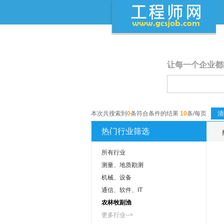
让每一个企业都
本次共搜索到
0
条符合条件的结果
10
条/每页
清
热门行业筛选
所有行业
测量、地质勘测
机械、设备
通信、软件、IT
农林牧副渔
更多行业-->