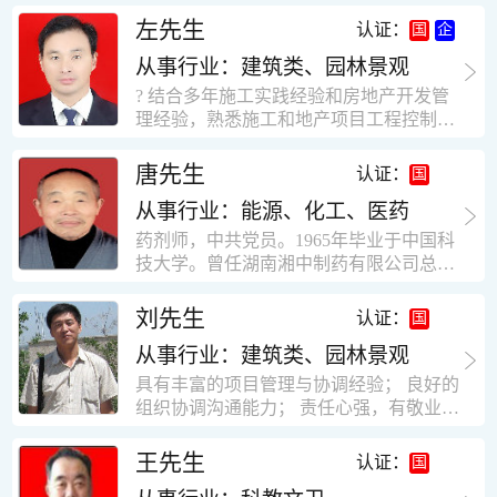
工作学习认真踏实，能够吃苦耐劳，责任
计，工程经济技术分析，能适应建筑行业
左先生
认证：
心强。 性格外向、开朗，有良好的人
各种岗位，组织协调能力强，技术全面，
际关系和一定的组织能力。做事认真负
从事行业：建筑类、园林景观
适用工地管理． 本人1978年高中毕业，同
责、积极肯干。我有信心在今后的工作岗
年参加工作，至今已在建筑行业工作了30
? 结合多年施工实践经验和房地产开发管
位上发挥自己的才能!积极的人生观，在我
年。从1978年进入本县建筑公司学徒开始
理经验，熟悉施工和地产项目工程控制要
的字典中没有“放弃”，始终坚信只要努力
历任技术员、工长、项目技术负责人、项
点； ? 熟悉地产开发流程，有敏锐的市场
没有什么不可以。做事认真负责，具有较
目经理、专业监理工程师等职。 管理过许
意识，丰富的经营理念和管理手段，能独
唐先生
认证：
快掌握一种新事物的能力。我的格言：也
多各种结构的工业及民用建筑。1984年至
立处理各种工程技术问题；具有较强的沟
许我不是最好的，但我会做得更好。知识
1986年就职于新疆乌鲁木齐铁路局劳动服
从事行业：能源、化工、医药
通协调能力和组织管理能力； ? 近十多年
面广泛，头脑灵活，思维开阔敏捷，极富
务公司建筑三工区任技术员。参于管理的
的房地产方面工作经验，现任职江苏雨润
药剂师，中共党员。1965年毕业于中国科
创新精神。
项目有：职工居乐部游艺楼，4000平方，
农产品集团南昌公司副总经理兼工程总工
技大学。曾任湖南湘中制药有限公司总工
砖混结构。职工电教楼，8000平方，框架
程师。 ? 有高度的敬业精神和团队合作意
程师。湖南省精密分析仪器协会业务委
结构。幼儿园办公楼，砖混结构，3000平
识，能够合理高效的做好企业内部管理和
员、理事。高级工程师，执业药师，中国
刘先生
认证：
方。1987至1981988年爱聘于郑州市荥阳
人员结构调整；具有大型工程及房地产公
药学会高级会员。享受国务院津贴专家。
第二建筑公司，任郑州市天然气公司基地
司管理经验，以及公关的能力和商务谈判
从事行业：建筑类、园林景观
丙戊酸镁缓释片及其制备工艺国家发明专
建设项目施工员。该项目有15层办公楼及
能力。 ? 自认为是个有良好职业道德、有
利人。
具有丰富的项目管理与协调经验； 良好的
裙楼一栋8000平方。框架结构。住宅楼4
责任心、有敬业精神，能承受巨大工作压
组织协调沟通能力； 责任心强，有敬业创
栋16000平方，6层砖混结构。1989年至19
力的职业经理人！……
新精神； 熟悉可视非可视楼宇对讲系统、
90任该公司河南省济源特种钢厂项目部技
闭路电视监控系统、防盗报警系统、门禁
王先生
认证：
术负责人，该项目为水泥生产线，该项目
一卡通系统、停车场管理系统、巡更系
有圆形连体熟料仓12，每个直径9米高41