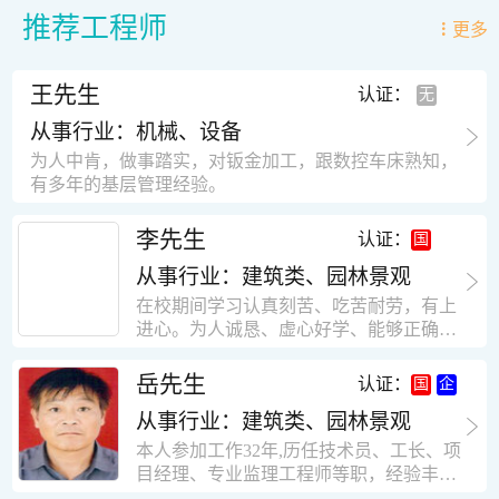
推荐工程师
更多
王先生
认证：
从事行业：机械、设备
为人中肯，做事踏实，对钣金加工，跟数控车床熟知，
有多年的基层管理经验。
李先生
认证：
从事行业：建筑类、园林景观
在校期间学习认真刻苦、吃苦耐劳，有上
进心。为人诚恳、虚心好学、能够正确对
待、处理生活及工作中遇到的各种困难，
思想积极上进，接受能力和独立能力强，
岳先生
认证：
有很强的团队精神和集体荣誉感。做事认
从事行业：建筑类、园林景观
真负责，有很强的责任心。秉承山大扎
实、厚重的学风。为人正直、诚信、稳
本人参加工作32年,历任技术员、工长、项
重。有强烈的上进心、事业心。有很强的
目经理、专业监理工程师等职，经验丰
对环境的适应能力，可以很快融入集体。
富，知识面广，能独立完成施工组织设