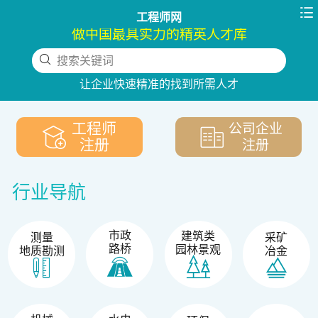

工程师网
做中国最具实力的精英人才库
搜索关键词
下拉刷新
让企业快速精准的找到所需人才
工程师
公司企业
注册
注册
行业导航
市政
建筑类
测量
采矿
路桥
园林景观
地质勘测
冶金