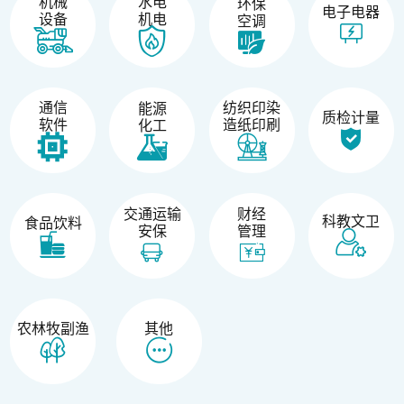
机械
水电
环保
电子电器
设备
机电
空调
纺织印染
通信
能源
质检计量
造纸印刷
软件
化工
交通运输
财经
科教文卫
食品饮料
安保
管理
农林牧副渔
其他