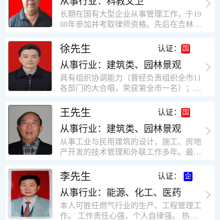
从事行业：科教文卫
统、远程抄表系统等相关系统主流产品，
米，砖混结构，皮带运输走廊一个，框架
有较强的售前技术支持能力，并具有较丰
长期在国有大型企业从事管理工作，于19
结构长185米，高5.2米的框架结构。1991
富的设备调试经验； 能独立完成系统集成
88年参加并考取律师资格。先后在吉林油
年调入新乡市新营建筑公司历任：七里三
项目售前的方案设计； 具有丰富的团队组
田律师事务所（吉林石力律师事务所）、
中项目部技术负责人；河南省新乡市七里
建与扩充经验，并具备教育训练能力；
辽宁华夏律师事务所和辽宁鑫诺律师事务
徐先生
营乡刘庄火力发电厂项目经理，该项目有
认证：
所执业。王律师在数十年的执业经历中，
主厂房一栋4000平方，锅炉房一个，600
从事行业：建筑类、园林景观
多次与美国、英国、香港、北京、深圳等
平方装配式工业厂房，焦作市林果住宅小
地的律师共同办理法律事务。 对民商事的
具有组织协调能力（曾经负责组织全市11
区项目经理，该项目有住宅楼9栋6层砖混
诉讼和非诉讼的合同纠纷、劳动纠纷、债
各部门的大合唱，荣获第全市一名）；知
结构，总建筑面积36000平方米。2004年
务纠纷、房地产纠纷和土地纠纷等案件，
识较全面（涉及经济、机械、土建、会计
到广东工作历任，广州市宏业金基监理有
对刑事案件、仲裁案件都颇有造诣。尤其
等领域）；实际工作能力强，且经验丰
限公司专业监理工程师，广东重工监理有
王先生
认证：
擅长处理涉及公司管理、企业改制，资产
富。
限公司任专业监理工程师，监督的工程
收购重组等法律业务。王律师有多篇学术
从事行业：建筑类、园林景观
有：广东东莞市花润雪花啤酒厂二期扩建
论文在省部级会议和刊物上发表。数十年
工程，该工程有钢结构工业厂房2栋，每
从事工业与民用建筑的设计，施工、房地
的执业经历中，王律师经办了数百起诉讼
栋9000平方米。东莞市新世纪花苑，该工
产开发的技术管理和外联工作多年。最大
和非诉讼案件，取得了较好的经济效益和
程有住宅楼2栋一栋29层，地下2层停车
顶目为濮阳绿城花园一期完成50万平米，
社会效益。 严细认真和勤勉尽责是王福营
场；一栋17层。2栋总面积32000平方米，
最高26层。基础理论和专业技术知识功底
李先生
认证：
律师一贯的工作作风；法律第一和当事人
框架结构。南奥园金州商业步行街等工
深厚，能熟练从事复杂技术工程的设计与
合法权益第一，忠诚和敬业是王福营律师
程。30年的工作经验积累，使自己能适应
从事行业：能源、化工、医药
计算工作，有丰富的大中型工程项目的施
的永恒的追求。
建筑行业的多种工作岗位。
工技术经验。知识广博，设计、施工、予
本人可胜任燃气行业的生产、工程管理工
决算、资产评估等都有较深造诣。曾独立
作。 工作责任心强，个人自律强。 热爱