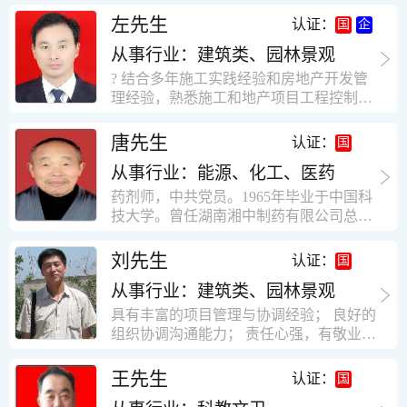
工作学习认真踏实，能够吃苦耐劳，责任
计，工程经济技术分析，能适应建筑行业
左先生
认证：
心强。 性格外向、开朗，有良好的人
各种岗位，组织协调能力强，技术全面，
际关系和一定的组织能力。做事认真负
从事行业：建筑类、园林景观
适用工地管理． 本人1978年高中毕业，同
责、积极肯干。我有信心在今后的工作岗
年参加工作，至今已在建筑行业工作了30
? 结合多年施工实践经验和房地产开发管
位上发挥自己的才能!积极的人生观，在我
年。从1978年进入本县建筑公司学徒开始
理经验，熟悉施工和地产项目工程控制要
的字典中没有“放弃”，始终坚信只要努力
历任技术员、工长、项目技术负责人、项
点； ? 熟悉地产开发流程，有敏锐的市场
没有什么不可以。做事认真负责，具有较
目经理、专业监理工程师等职。 管理过许
意识，丰富的经营理念和管理手段，能独
唐先生
认证：
快掌握一种新事物的能力。我的格言：也
多各种结构的工业及民用建筑。1984年至
立处理各种工程技术问题；具有较强的沟
许我不是最好的，但我会做得更好。知识
1986年就职于新疆乌鲁木齐铁路局劳动服
从事行业：能源、化工、医药
通协调能力和组织管理能力； ? 近十多年
面广泛，头脑灵活，思维开阔敏捷，极富
务公司建筑三工区任技术员。参于管理的
的房地产方面工作经验，现任职江苏雨润
药剂师，中共党员。1965年毕业于中国科
创新精神。
项目有：职工居乐部游艺楼，4000平方，
农产品集团南昌公司副总经理兼工程总工
技大学。曾任湖南湘中制药有限公司总工
砖混结构。职工电教楼，8000平方，框架
程师。 ? 有高度的敬业精神和团队合作意
程师。湖南省精密分析仪器协会业务委
结构。幼儿园办公楼，砖混结构，3000平
识，能够合理高效的做好企业内部管理和
员、理事。高级工程师，执业药师，中国
刘先生
认证：
方。1987至1981988年爱聘于郑州市荥阳
人员结构调整；具有大型工程及房地产公
药学会高级会员。享受国务院津贴专家。
第二建筑公司，任郑州市天然气公司基地
司管理经验，以及公关的能力和商务谈判
从事行业：建筑类、园林景观
丙戊酸镁缓释片及其制备工艺国家发明专
建设项目施工员。该项目有15层办公楼及
能力。 ? 自认为是个有良好职业道德、有
利人。
具有丰富的项目管理与协调经验； 良好的
裙楼一栋8000平方。框架结构。住宅楼4
责任心、有敬业精神，能承受巨大工作压
组织协调沟通能力； 责任心强，有敬业创
栋16000平方，6层砖混结构。1989年至19
力的职业经理人！……
新精神； 熟悉可视非可视楼宇对讲系统、
90任该公司河南省济源特种钢厂项目部技
闭路电视监控系统、防盗报警系统、门禁
王先生
认证：
术负责人，该项目为水泥生产线，该项目
一卡通系统、停车场管理系统、巡更系
有圆形连体熟料仓12，每个直径9米高41