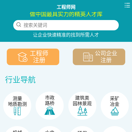

工程师网
做中国最具实力的精英人才库
搜索关键词
下拉刷新
让企业快速精准的找到所需人才
工程师
公司企业
注册
注册
行业导航
市政
建筑类
测量
采矿
路桥
园林景观
地质勘测
冶金