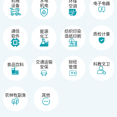
机械
水电
环保
电子电器
设备
机电
空调
纺织印染
通信
能源
质检计量
造纸印刷
软件
化工
交通运输
财经
科教文卫
食品饮料
安保
管理
农林牧副渔
其他