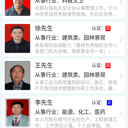
从事行业：科教文卫
统、远程抄表系统等相关系统主流产品，
米，砖混结构，皮带运输走廊一个，框架
有较强的售前技术支持能力，并具有较丰
长期在国有大型企业从事管理工作，于19
结构长185米，高5.2米的框架结构。1991
富的设备调试经验； 能独立完成系统集成
88年参加并考取律师资格。先后在吉林油
年调入新乡市新营建筑公司历任：七里三
项目售前的方案设计； 具有丰富的团队组
田律师事务所（吉林石力律师事务所）、
中项目部技术负责人；河南省新乡市七里
建与扩充经验，并具备教育训练能力；
辽宁华夏律师事务所和辽宁鑫诺律师事务
徐先生
营乡刘庄火力发电厂项目经理，该项目有
认证：
所执业。王律师在数十年的执业经历中，
主厂房一栋4000平方，锅炉房一个，600
从事行业：建筑类、园林景观
多次与美国、英国、香港、北京、深圳等
平方装配式工业厂房，焦作市林果住宅小
地的律师共同办理法律事务。 对民商事的
具有组织协调能力（曾经负责组织全市11
区项目经理，该项目有住宅楼9栋6层砖混
诉讼和非诉讼的合同纠纷、劳动纠纷、债
各部门的大合唱，荣获第全市一名）；知
结构，总建筑面积36000平方米。2004年
务纠纷、房地产纠纷和土地纠纷等案件，
识较全面（涉及经济、机械、土建、会计
到广东工作历任，广州市宏业金基监理有
对刑事案件、仲裁案件都颇有造诣。尤其
等领域）；实际工作能力强，且经验丰
限公司专业监理工程师，广东重工监理有
王先生
认证：
擅长处理涉及公司管理、企业改制，资产
富。
限公司任专业监理工程师，监督的工程
收购重组等法律业务。王律师有多篇学术
从事行业：建筑类、园林景观
有：广东东莞市花润雪花啤酒厂二期扩建
论文在省部级会议和刊物上发表。数十年
工程，该工程有钢结构工业厂房2栋，每
从事工业与民用建筑的设计，施工、房地
的执业经历中，王律师经办了数百起诉讼
栋9000平方米。东莞市新世纪花苑，该工
产开发的技术管理和外联工作多年。最大
和非诉讼案件，取得了较好的经济效益和
程有住宅楼2栋一栋29层，地下2层停车
顶目为濮阳绿城花园一期完成50万平米，
社会效益。 严细认真和勤勉尽责是王福营
场；一栋17层。2栋总面积32000平方米，
最高26层。基础理论和专业技术知识功底
李先生
认证：
律师一贯的工作作风；法律第一和当事人
框架结构。南奥园金州商业步行街等工
深厚，能熟练从事复杂技术工程的设计与
合法权益第一，忠诚和敬业是王福营律师
程。30年的工作经验积累，使自己能适应
从事行业：能源、化工、医药
计算工作，有丰富的大中型工程项目的施
的永恒的追求。
建筑行业的多种工作岗位。
工技术经验。知识广博，设计、施工、予
本人可胜任燃气行业的生产、工程管理工
决算、资产评估等都有较深造诣。曾独立
作。 工作责任心强，个人自律强。 热爱