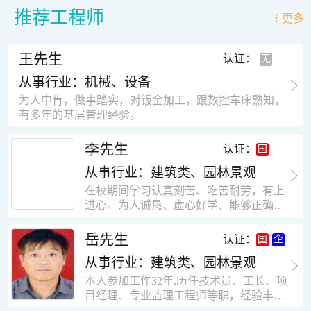
推荐工程师
更多
王先生
认证：
从事行业：机械、设备
为人中肯，做事踏实，对钣金加工，跟数控车床熟知，
有多年的基层管理经验。
李先生
认证：
从事行业：建筑类、园林景观
在校期间学习认真刻苦、吃苦耐劳，有上
进心。为人诚恳、虚心好学、能够正确对
待、处理生活及工作中遇到的各种困难，
思想积极上进，接受能力和独立能力强，
岳先生
认证：
有很强的团队精神和集体荣誉感。做事认
从事行业：建筑类、园林景观
真负责，有很强的责任心。秉承山大扎
实、厚重的学风。为人正直、诚信、稳
本人参加工作32年,历任技术员、工长、项
重。有强烈的上进心、事业心。有很强的
目经理、专业监理工程师等职，经验丰
对环境的适应能力，可以很快融入集体。
富，知识面广，能独立完成施工组织设