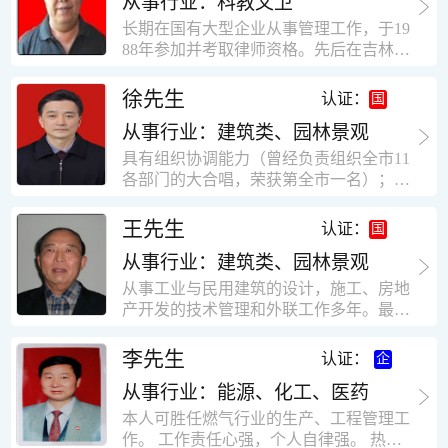
从事行业：科教文卫
统、远程抄表系统等相关系统主流产品，
米，砖混结构，皮带运输走廊一个，框架
有较强的售前技术支持能力，并具有较丰
长期在国有大型企业从事管理工作，于19
结构长185米，高5.2米的框架结构。1991
富的设备调试经验； 能独立完成系统集成
88年参加并考取律师资格。先后在吉林油
年调入新乡市新营建筑公司历任：七里三
项目售前的方案设计； 具有丰富的团队组
田律师事务所（吉林石力律师事务所）、
中项目部技术负责人；河南省新乡市七里
建与扩充经验，并具备教育训练能力；
辽宁华夏律师事务所和辽宁鑫诺律师事务
徐先生
营乡刘庄火力发电厂项目经理，该项目有
认证：
所执业。王律师在数十年的执业经历中，
主厂房一栋4000平方，锅炉房一个，600
从事行业：建筑类、园林景观
多次与美国、英国、香港、北京、深圳等
平方装配式工业厂房，焦作市林果住宅小
地的律师共同办理法律事务。 对民商事的
具有组织协调能力（曾经负责组织全市11
区项目经理，该项目有住宅楼9栋6层砖混
诉讼和非诉讼的合同纠纷、劳动纠纷、债
各部门的大合唱，荣获第全市一名）；知
结构，总建筑面积36000平方米。2004年
务纠纷、房地产纠纷和土地纠纷等案件，
识较全面（涉及经济、机械、土建、会计
到广东工作历任，广州市宏业金基监理有
对刑事案件、仲裁案件都颇有造诣。尤其
等领域）；实际工作能力强，且经验丰
限公司专业监理工程师，广东重工监理有
王先生
认证：
擅长处理涉及公司管理、企业改制，资产
富。
限公司任专业监理工程师，监督的工程
收购重组等法律业务。王律师有多篇学术
从事行业：建筑类、园林景观
有：广东东莞市花润雪花啤酒厂二期扩建
论文在省部级会议和刊物上发表。数十年
工程，该工程有钢结构工业厂房2栋，每
从事工业与民用建筑的设计，施工、房地
的执业经历中，王律师经办了数百起诉讼
栋9000平方米。东莞市新世纪花苑，该工
产开发的技术管理和外联工作多年。最大
和非诉讼案件，取得了较好的经济效益和
程有住宅楼2栋一栋29层，地下2层停车
顶目为濮阳绿城花园一期完成50万平米，
社会效益。 严细认真和勤勉尽责是王福营
场；一栋17层。2栋总面积32000平方米，
最高26层。基础理论和专业技术知识功底
李先生
认证：
律师一贯的工作作风；法律第一和当事人
框架结构。南奥园金州商业步行街等工
深厚，能熟练从事复杂技术工程的设计与
合法权益第一，忠诚和敬业是王福营律师
程。30年的工作经验积累，使自己能适应
从事行业：能源、化工、医药
计算工作，有丰富的大中型工程项目的施
的永恒的追求。
建筑行业的多种工作岗位。
工技术经验。知识广博，设计、施工、予
本人可胜任燃气行业的生产、工程管理工
决算、资产评估等都有较深造诣。曾独立
作。 工作责任心强，个人自律强。 热爱