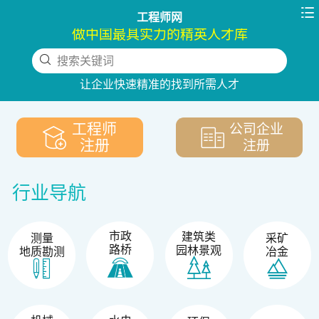

工程师网
做中国最具实力的精英人才库
搜索关键词
下拉刷新
让企业快速精准的找到所需人才
工程师
公司企业
注册
注册
行业导航
市政
建筑类
测量
采矿
路桥
园林景观
地质勘测
冶金