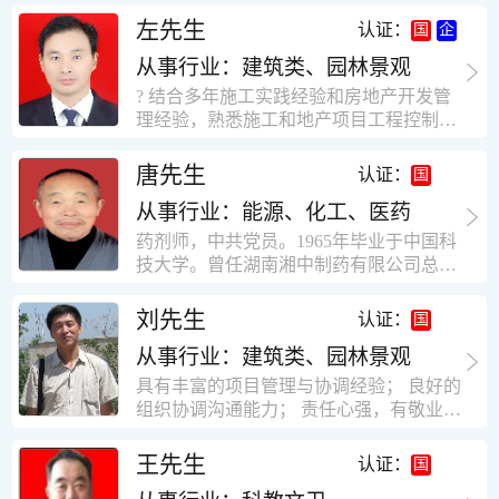
工作学习认真踏实，能够吃苦耐劳，责任
计，工程经济技术分析，能适应建筑行业
左先生
认证：
心强。 性格外向、开朗，有良好的人
各种岗位，组织协调能力强，技术全面，
际关系和一定的组织能力。做事认真负
从事行业：建筑类、园林景观
适用工地管理． 本人1978年高中毕业，同
责、积极肯干。我有信心在今后的工作岗
年参加工作，至今已在建筑行业工作了30
? 结合多年施工实践经验和房地产开发管
位上发挥自己的才能!积极的人生观，在我
年。从1978年进入本县建筑公司学徒开始
理经验，熟悉施工和地产项目工程控制要
的字典中没有“放弃”，始终坚信只要努力
历任技术员、工长、项目技术负责人、项
点； ? 熟悉地产开发流程，有敏锐的市场
没有什么不可以。做事认真负责，具有较
目经理、专业监理工程师等职。 管理过许
意识，丰富的经营理念和管理手段，能独
唐先生
认证：
快掌握一种新事物的能力。我的格言：也
多各种结构的工业及民用建筑。1984年至
立处理各种工程技术问题；具有较强的沟
许我不是最好的，但我会做得更好。知识
1986年就职于新疆乌鲁木齐铁路局劳动服
从事行业：能源、化工、医药
通协调能力和组织管理能力； ? 近十多年
面广泛，头脑灵活，思维开阔敏捷，极富
务公司建筑三工区任技术员。参于管理的
的房地产方面工作经验，现任职江苏雨润
药剂师，中共党员。1965年毕业于中国科
创新精神。
项目有：职工居乐部游艺楼，4000平方，
农产品集团南昌公司副总经理兼工程总工
技大学。曾任湖南湘中制药有限公司总工
砖混结构。职工电教楼，8000平方，框架
程师。 ? 有高度的敬业精神和团队合作意
程师。湖南省精密分析仪器协会业务委
结构。幼儿园办公楼，砖混结构，3000平
识，能够合理高效的做好企业内部管理和
员、理事。高级工程师，执业药师，中国
刘先生
认证：
方。1987至1981988年爱聘于郑州市荥阳
人员结构调整；具有大型工程及房地产公
药学会高级会员。享受国务院津贴专家。
第二建筑公司，任郑州市天然气公司基地
司管理经验，以及公关的能力和商务谈判
从事行业：建筑类、园林景观
丙戊酸镁缓释片及其制备工艺国家发明专
建设项目施工员。该项目有15层办公楼及
能力。 ? 自认为是个有良好职业道德、有
利人。
具有丰富的项目管理与协调经验； 良好的
裙楼一栋8000平方。框架结构。住宅楼4
责任心、有敬业精神，能承受巨大工作压
组织协调沟通能力； 责任心强，有敬业创
栋16000平方，6层砖混结构。1989年至19
力的职业经理人！……
新精神； 熟悉可视非可视楼宇对讲系统、
90任该公司河南省济源特种钢厂项目部技
闭路电视监控系统、防盗报警系统、门禁
王先生
认证：
术负责人，该项目为水泥生产线，该项目
一卡通系统、停车场管理系统、巡更系
有圆形连体熟料仓12，每个直径9米高41