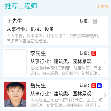
推荐工程师
更多
王先生
认证：
从事行业：机械、设备
为人中肯，做事踏实，对钣金加工，跟数控车床熟知，
有多年的基层管理经验。
李先生
认证：
从事行业：建筑类、园林景观
在校期间学习认真刻苦、吃苦耐劳，有上
进心。为人诚恳、虚心好学、能够正确对
待、处理生活及工作中遇到的各种困难，
思想积极上进，接受能力和独立能力强，
岳先生
认证：
有很强的团队精神和集体荣誉感。做事认
从事行业：建筑类、园林景观
真负责，有很强的责任心。秉承山大扎
实、厚重的学风。为人正直、诚信、稳
本人参加工作32年,历任技术员、工长、项
重。有强烈的上进心、事业心。有很强的
目经理、专业监理工程师等职，经验丰
对环境的适应能力，可以很快融入集体。
富，知识面广，能独立完成施工组织设