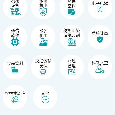
机械
水电
环保
电子电器
设备
机电
空调
纺织印染
通信
能源
质检计量
造纸印刷
软件
化工
交通运输
财经
科教文卫
食品饮料
安保
管理
农林牧副渔
其他