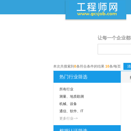
让每一个企业都
本次共搜索到
0
条符合条件的结果
10
条/每页
清
热门行业筛选
所有行业
测量、地质勘测
机械、设备
通信、软件、IT
更多行业-->
根据认证筛选