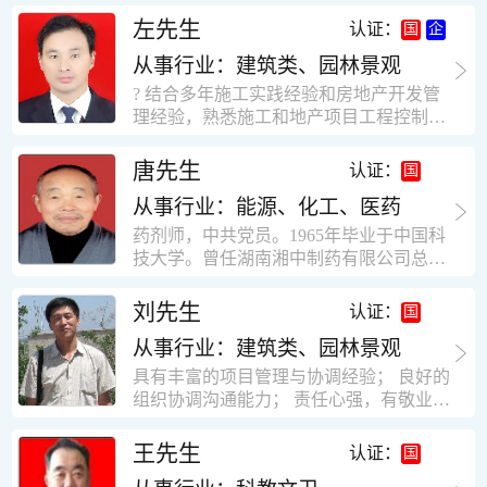
工作学习认真踏实，能够吃苦耐劳，责任
计，工程经济技术分析，能适应建筑行业
左先生
认证：
心强。 性格外向、开朗，有良好的人
各种岗位，组织协调能力强，技术全面，
际关系和一定的组织能力。做事认真负
从事行业：建筑类、园林景观
适用工地管理． 本人1978年高中毕业，同
责、积极肯干。我有信心在今后的工作岗
年参加工作，至今已在建筑行业工作了30
? 结合多年施工实践经验和房地产开发管
位上发挥自己的才能!积极的人生观，在我
年。从1978年进入本县建筑公司学徒开始
理经验，熟悉施工和地产项目工程控制要
的字典中没有“放弃”，始终坚信只要努力
历任技术员、工长、项目技术负责人、项
点； ? 熟悉地产开发流程，有敏锐的市场
没有什么不可以。做事认真负责，具有较
目经理、专业监理工程师等职。 管理过许
意识，丰富的经营理念和管理手段，能独
唐先生
认证：
快掌握一种新事物的能力。我的格言：也
多各种结构的工业及民用建筑。1984年至
立处理各种工程技术问题；具有较强的沟
许我不是最好的，但我会做得更好。知识
1986年就职于新疆乌鲁木齐铁路局劳动服
从事行业：能源、化工、医药
通协调能力和组织管理能力； ? 近十多年
面广泛，头脑灵活，思维开阔敏捷，极富
务公司建筑三工区任技术员。参于管理的
的房地产方面工作经验，现任职江苏雨润
药剂师，中共党员。1965年毕业于中国科
创新精神。
项目有：职工居乐部游艺楼，4000平方，
农产品集团南昌公司副总经理兼工程总工
技大学。曾任湖南湘中制药有限公司总工
砖混结构。职工电教楼，8000平方，框架
程师。 ? 有高度的敬业精神和团队合作意
程师。湖南省精密分析仪器协会业务委
结构。幼儿园办公楼，砖混结构，3000平
识，能够合理高效的做好企业内部管理和
员、理事。高级工程师，执业药师，中国
刘先生
认证：
方。1987至1981988年爱聘于郑州市荥阳
人员结构调整；具有大型工程及房地产公
药学会高级会员。享受国务院津贴专家。
第二建筑公司，任郑州市天然气公司基地
司管理经验，以及公关的能力和商务谈判
从事行业：建筑类、园林景观
丙戊酸镁缓释片及其制备工艺国家发明专
建设项目施工员。该项目有15层办公楼及
能力。 ? 自认为是个有良好职业道德、有
利人。
具有丰富的项目管理与协调经验； 良好的
裙楼一栋8000平方。框架结构。住宅楼4
责任心、有敬业精神，能承受巨大工作压
组织协调沟通能力； 责任心强，有敬业创
栋16000平方，6层砖混结构。1989年至19
力的职业经理人！……
新精神； 熟悉可视非可视楼宇对讲系统、
90任该公司河南省济源特种钢厂项目部技
闭路电视监控系统、防盗报警系统、门禁
王先生
认证：
术负责人，该项目为水泥生产线，该项目
一卡通系统、停车场管理系统、巡更系
有圆形连体熟料仓12，每个直径9米高41