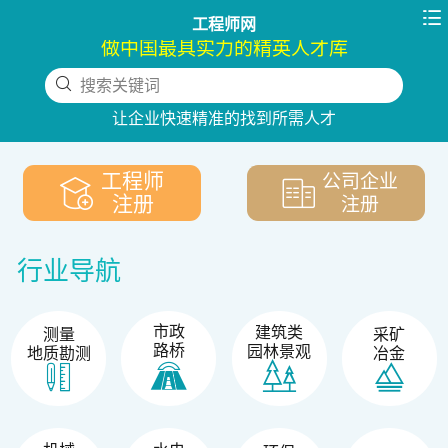

工程师网
做中国最具实力的精英人才库
搜索关键词
下拉刷新
让企业快速精准的找到所需人才
工程师
公司企业
注册
注册
行业导航
市政
建筑类
测量
采矿
路桥
园林景观
地质勘测
冶金