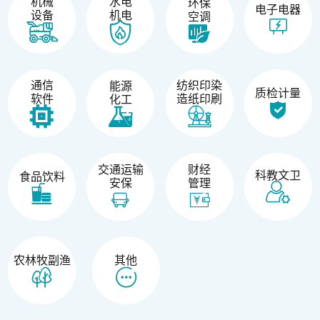
机械
水电
环保
电子电器
设备
机电
空调
纺织印染
通信
能源
质检计量
造纸印刷
软件
化工
交通运输
财经
科教文卫
食品饮料
安保
管理
农林牧副渔
其他