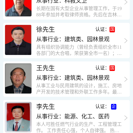
从事行业：科教文卫
统、远程抄表系统等相关系统主流产品，
米，砖混结构，皮带运输走廊一个，框架
有较强的售前技术支持能力，并具有较丰
长期在国有大型企业从事管理工作，于19
结构长185米，高5.2米的框架结构。1991
富的设备调试经验； 能独立完成系统集成
88年参加并考取律师资格。先后在吉林油
年调入新乡市新营建筑公司历任：七里三
项目售前的方案设计； 具有丰富的团队组
田律师事务所（吉林石力律师事务所）、
中项目部技术负责人；河南省新乡市七里
建与扩充经验，并具备教育训练能力；
辽宁华夏律师事务所和辽宁鑫诺律师事务
徐先生
营乡刘庄火力发电厂项目经理，该项目有
认证：
所执业。王律师在数十年的执业经历中，
主厂房一栋4000平方，锅炉房一个，600
从事行业：建筑类、园林景观
多次与美国、英国、香港、北京、深圳等
平方装配式工业厂房，焦作市林果住宅小
地的律师共同办理法律事务。 对民商事的
具有组织协调能力（曾经负责组织全市11
区项目经理，该项目有住宅楼9栋6层砖混
诉讼和非诉讼的合同纠纷、劳动纠纷、债
各部门的大合唱，荣获第全市一名）；知
结构，总建筑面积36000平方米。2004年
务纠纷、房地产纠纷和土地纠纷等案件，
识较全面（涉及经济、机械、土建、会计
到广东工作历任，广州市宏业金基监理有
对刑事案件、仲裁案件都颇有造诣。尤其
等领域）；实际工作能力强，且经验丰
限公司专业监理工程师，广东重工监理有
王先生
认证：
擅长处理涉及公司管理、企业改制，资产
富。
限公司任专业监理工程师，监督的工程
收购重组等法律业务。王律师有多篇学术
从事行业：建筑类、园林景观
有：广东东莞市花润雪花啤酒厂二期扩建
论文在省部级会议和刊物上发表。数十年
工程，该工程有钢结构工业厂房2栋，每
从事工业与民用建筑的设计，施工、房地
的执业经历中，王律师经办了数百起诉讼
栋9000平方米。东莞市新世纪花苑，该工
产开发的技术管理和外联工作多年。最大
和非诉讼案件，取得了较好的经济效益和
程有住宅楼2栋一栋29层，地下2层停车
顶目为濮阳绿城花园一期完成50万平米，
社会效益。 严细认真和勤勉尽责是王福营
场；一栋17层。2栋总面积32000平方米，
最高26层。基础理论和专业技术知识功底
李先生
认证：
律师一贯的工作作风；法律第一和当事人
框架结构。南奥园金州商业步行街等工
深厚，能熟练从事复杂技术工程的设计与
合法权益第一，忠诚和敬业是王福营律师
程。30年的工作经验积累，使自己能适应
从事行业：能源、化工、医药
计算工作，有丰富的大中型工程项目的施
的永恒的追求。
建筑行业的多种工作岗位。
工技术经验。知识广博，设计、施工、予
本人可胜任燃气行业的生产、工程管理工
决算、资产评估等都有较深造诣。曾独立
作。 工作责任心强，个人自律强。 热爱