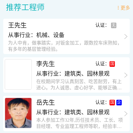
推荐工程师
更多
王先生
认证：
从事行业：机械、设备
为人中肯，做事踏实，对钣金加工，跟数控车床熟知，
有多年的基层管理经验。
李先生
认证：
从事行业：建筑类、园林景观
在校期间学习认真刻苦、吃苦耐劳，有上
进心。为人诚恳、虚心好学、能够正确对
待、处理生活及工作中遇到的各种困难，
思想积极上进，接受能力和独立能力强，
岳先生
认证：
有很强的团队精神和集体荣誉感。做事认
从事行业：建筑类、园林景观
真负责，有很强的责任心。秉承山大扎
实、厚重的学风。为人正直、诚信、稳
本人参加工作32年,历任技术员、工长、项
重。有强烈的上进心、事业心。有很强的
目经理、专业监理工程师等职，经验丰
对环境的适应能力，可以很快融入集体。
富，知识面广，能独立完成施工组织设