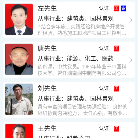
工作学习认真踏实，能够吃苦耐劳，责任
计，工程经济技术分析，能适应建筑行业
左先生
认证：
心强。 性格外向、开朗，有良好的人
各种岗位，组织协调能力强，技术全面，
际关系和一定的组织能力。做事认真负
从事行业：建筑类、园林景观
适用工地管理． 本人1978年高中毕业，同
责、积极肯干。我有信心在今后的工作岗
年参加工作，至今已在建筑行业工作了30
? 结合多年施工实践经验和房地产开发管
位上发挥自己的才能!积极的人生观，在我
年。从1978年进入本县建筑公司学徒开始
理经验，熟悉施工和地产项目工程控制要
的字典中没有“放弃”，始终坚信只要努力
历任技术员、工长、项目技术负责人、项
点； ? 熟悉地产开发流程，有敏锐的市场
没有什么不可以。做事认真负责，具有较
目经理、专业监理工程师等职。 管理过许
意识，丰富的经营理念和管理手段，能独
唐先生
认证：
快掌握一种新事物的能力。我的格言：也
多各种结构的工业及民用建筑。1984年至
立处理各种工程技术问题；具有较强的沟
许我不是最好的，但我会做得更好。知识
1986年就职于新疆乌鲁木齐铁路局劳动服
从事行业：能源、化工、医药
通协调能力和组织管理能力； ? 近十多年
面广泛，头脑灵活，思维开阔敏捷，极富
务公司建筑三工区任技术员。参于管理的
的房地产方面工作经验，现任职江苏雨润
药剂师，中共党员。1965年毕业于中国科
创新精神。
项目有：职工居乐部游艺楼，4000平方，
农产品集团南昌公司副总经理兼工程总工
技大学。曾任湖南湘中制药有限公司总工
砖混结构。职工电教楼，8000平方，框架
程师。 ? 有高度的敬业精神和团队合作意
程师。湖南省精密分析仪器协会业务委
结构。幼儿园办公楼，砖混结构，3000平
识，能够合理高效的做好企业内部管理和
员、理事。高级工程师，执业药师，中国
刘先生
认证：
方。1987至1981988年爱聘于郑州市荥阳
人员结构调整；具有大型工程及房地产公
药学会高级会员。享受国务院津贴专家。
第二建筑公司，任郑州市天然气公司基地
司管理经验，以及公关的能力和商务谈判
从事行业：建筑类、园林景观
丙戊酸镁缓释片及其制备工艺国家发明专
建设项目施工员。该项目有15层办公楼及
能力。 ? 自认为是个有良好职业道德、有
利人。
具有丰富的项目管理与协调经验； 良好的
裙楼一栋8000平方。框架结构。住宅楼4
责任心、有敬业精神，能承受巨大工作压
组织协调沟通能力； 责任心强，有敬业创
栋16000平方，6层砖混结构。1989年至19
力的职业经理人！……
新精神； 熟悉可视非可视楼宇对讲系统、
90任该公司河南省济源特种钢厂项目部技
闭路电视监控系统、防盗报警系统、门禁
王先生
认证：
术负责人，该项目为水泥生产线，该项目
一卡通系统、停车场管理系统、巡更系
有圆形连体熟料仓12，每个直径9米高41