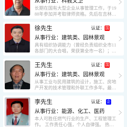
从事行业：科教文卫
统、远程抄表系统等相关系统主流产品，
米，砖混结构，皮带运输走廊一个，框架
有较强的售前技术支持能力，并具有较丰
长期在国有大型企业从事管理工作，于19
结构长185米，高5.2米的框架结构。1991
富的设备调试经验； 能独立完成系统集成
88年参加并考取律师资格。先后在吉林油
年调入新乡市新营建筑公司历任：七里三
项目售前的方案设计； 具有丰富的团队组
田律师事务所（吉林石力律师事务所）、
中项目部技术负责人；河南省新乡市七里
建与扩充经验，并具备教育训练能力；
辽宁华夏律师事务所和辽宁鑫诺律师事务
徐先生
营乡刘庄火力发电厂项目经理，该项目有
认证：
所执业。王律师在数十年的执业经历中，
主厂房一栋4000平方，锅炉房一个，600
从事行业：建筑类、园林景观
多次与美国、英国、香港、北京、深圳等
平方装配式工业厂房，焦作市林果住宅小
地的律师共同办理法律事务。 对民商事的
具有组织协调能力（曾经负责组织全市11
区项目经理，该项目有住宅楼9栋6层砖混
诉讼和非诉讼的合同纠纷、劳动纠纷、债
各部门的大合唱，荣获第全市一名）；知
结构，总建筑面积36000平方米。2004年
务纠纷、房地产纠纷和土地纠纷等案件，
识较全面（涉及经济、机械、土建、会计
到广东工作历任，广州市宏业金基监理有
对刑事案件、仲裁案件都颇有造诣。尤其
等领域）；实际工作能力强，且经验丰
限公司专业监理工程师，广东重工监理有
王先生
认证：
擅长处理涉及公司管理、企业改制，资产
富。
限公司任专业监理工程师，监督的工程
收购重组等法律业务。王律师有多篇学术
从事行业：建筑类、园林景观
有：广东东莞市花润雪花啤酒厂二期扩建
论文在省部级会议和刊物上发表。数十年
工程，该工程有钢结构工业厂房2栋，每
从事工业与民用建筑的设计，施工、房地
的执业经历中，王律师经办了数百起诉讼
栋9000平方米。东莞市新世纪花苑，该工
产开发的技术管理和外联工作多年。最大
和非诉讼案件，取得了较好的经济效益和
程有住宅楼2栋一栋29层，地下2层停车
顶目为濮阳绿城花园一期完成50万平米，
社会效益。 严细认真和勤勉尽责是王福营
场；一栋17层。2栋总面积32000平方米，
最高26层。基础理论和专业技术知识功底
李先生
认证：
律师一贯的工作作风；法律第一和当事人
框架结构。南奥园金州商业步行街等工
深厚，能熟练从事复杂技术工程的设计与
合法权益第一，忠诚和敬业是王福营律师
程。30年的工作经验积累，使自己能适应
从事行业：能源、化工、医药
计算工作，有丰富的大中型工程项目的施
的永恒的追求。
建筑行业的多种工作岗位。
工技术经验。知识广博，设计、施工、予
本人可胜任燃气行业的生产、工程管理工
决算、资产评估等都有较深造诣。曾独立
作。 工作责任心强，个人自律强。 热爱