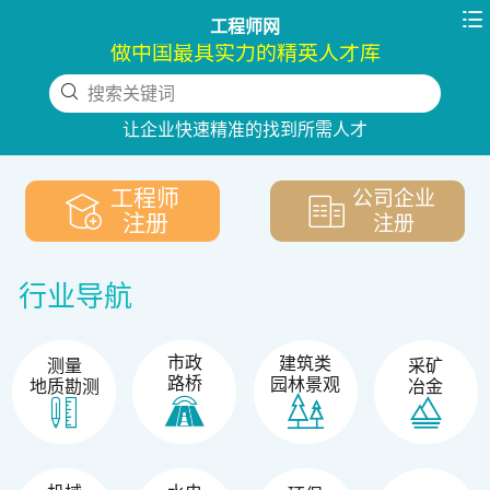

工程师网
做中国最具实力的精英人才库
搜索关键词
下拉刷新
让企业快速精准的找到所需人才
工程师
公司企业
注册
注册
行业导航
市政
建筑类
测量
采矿
路桥
园林景观
地质勘测
冶金