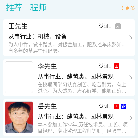
推荐工程师
更多
王先生
认证：
从事行业：机械、设备
为人中肯，做事踏实，对钣金加工，跟数控车床熟知，
有多年的基层管理经验。
李先生
认证：
从事行业：建筑类、园林景观
在校期间学习认真刻苦、吃苦耐劳，有上
进心。为人诚恳、虚心好学、能够正确对
待、处理生活及工作中遇到的各种困难，
思想积极上进，接受能力和独立能力强，
岳先生
认证：
有很强的团队精神和集体荣誉感。做事认
从事行业：建筑类、园林景观
真负责，有很强的责任心。秉承山大扎
实、厚重的学风。为人正直、诚信、稳
本人参加工作32年,历任技术员、工长、项
重。有强烈的上进心、事业心。有很强的
目经理、专业监理工程师等职，经验丰
对环境的适应能力，可以很快融入集体。
富，知识面广，能独立完成施工组织设