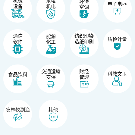
机械
水电
环保
电子电器
设备
机电
空调
纺织印染
通信
能源
质检计量
造纸印刷
软件
化工
交通运输
财经
科教文卫
食品饮料
安保
管理
农林牧副渔
其他