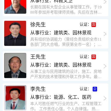
从事行业：科教文卫
统、远程抄表系统等相关系统主流产品，
米，砖混结构，皮带运输走廊一个，框架
有较强的售前技术支持能力，并具有较丰
长期在国有大型企业从事管理工作，于19
结构长185米，高5.2米的框架结构。1991
富的设备调试经验； 能独立完成系统集成
88年参加并考取律师资格。先后在吉林油
年调入新乡市新营建筑公司历任：七里三
项目售前的方案设计； 具有丰富的团队组
田律师事务所（吉林石力律师事务所）、
中项目部技术负责人；河南省新乡市七里
建与扩充经验，并具备教育训练能力；
辽宁华夏律师事务所和辽宁鑫诺律师事务
徐先生
营乡刘庄火力发电厂项目经理，该项目有
认证：
所执业。王律师在数十年的执业经历中，
主厂房一栋4000平方，锅炉房一个，600
从事行业：建筑类、园林景观
多次与美国、英国、香港、北京、深圳等
平方装配式工业厂房，焦作市林果住宅小
地的律师共同办理法律事务。 对民商事的
具有组织协调能力（曾经负责组织全市11
区项目经理，该项目有住宅楼9栋6层砖混
诉讼和非诉讼的合同纠纷、劳动纠纷、债
各部门的大合唱，荣获第全市一名）；知
结构，总建筑面积36000平方米。2004年
务纠纷、房地产纠纷和土地纠纷等案件，
识较全面（涉及经济、机械、土建、会计
到广东工作历任，广州市宏业金基监理有
对刑事案件、仲裁案件都颇有造诣。尤其
等领域）；实际工作能力强，且经验丰
限公司专业监理工程师，广东重工监理有
王先生
认证：
擅长处理涉及公司管理、企业改制，资产
富。
限公司任专业监理工程师，监督的工程
收购重组等法律业务。王律师有多篇学术
从事行业：建筑类、园林景观
有：广东东莞市花润雪花啤酒厂二期扩建
论文在省部级会议和刊物上发表。数十年
工程，该工程有钢结构工业厂房2栋，每
从事工业与民用建筑的设计，施工、房地
的执业经历中，王律师经办了数百起诉讼
栋9000平方米。东莞市新世纪花苑，该工
产开发的技术管理和外联工作多年。最大
和非诉讼案件，取得了较好的经济效益和
程有住宅楼2栋一栋29层，地下2层停车
顶目为濮阳绿城花园一期完成50万平米，
社会效益。 严细认真和勤勉尽责是王福营
场；一栋17层。2栋总面积32000平方米，
最高26层。基础理论和专业技术知识功底
李先生
认证：
律师一贯的工作作风；法律第一和当事人
框架结构。南奥园金州商业步行街等工
深厚，能熟练从事复杂技术工程的设计与
合法权益第一，忠诚和敬业是王福营律师
程。30年的工作经验积累，使自己能适应
从事行业：能源、化工、医药
计算工作，有丰富的大中型工程项目的施
的永恒的追求。
建筑行业的多种工作岗位。
工技术经验。知识广博，设计、施工、予
本人可胜任燃气行业的生产、工程管理工
决算、资产评估等都有较深造诣。曾独立
作。 工作责任心强，个人自律强。 热爱