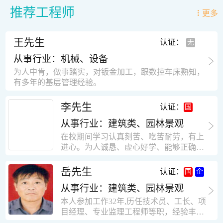
推荐工程师
更多
王先生
认证：
从事行业：机械、设备
为人中肯，做事踏实，对钣金加工，跟数控车床熟知，
有多年的基层管理经验。
李先生
认证：
从事行业：建筑类、园林景观
在校期间学习认真刻苦、吃苦耐劳，有上
进心。为人诚恳、虚心好学、能够正确对
待、处理生活及工作中遇到的各种困难，
思想积极上进，接受能力和独立能力强，
岳先生
认证：
有很强的团队精神和集体荣誉感。做事认
从事行业：建筑类、园林景观
真负责，有很强的责任心。秉承山大扎
实、厚重的学风。为人正直、诚信、稳
本人参加工作32年,历任技术员、工长、项
重。有强烈的上进心、事业心。有很强的
目经理、专业监理工程师等职，经验丰
对环境的适应能力，可以很快融入集体。
富，知识面广，能独立完成施工组织设