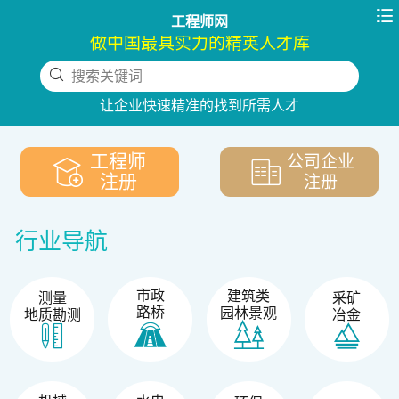

工程师网
做中国最具实力的精英人才库
搜索关键词
下拉刷新
让企业快速精准的找到所需人才
工程师
公司企业
注册
注册
行业导航
市政
建筑类
测量
采矿
路桥
园林景观
地质勘测
冶金