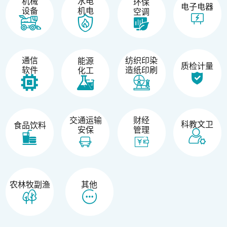
机械
水电
环保
电子电器
设备
机电
空调
纺织印染
通信
能源
质检计量
造纸印刷
软件
化工
交通运输
财经
科教文卫
食品饮料
安保
管理
农林牧副渔
其他