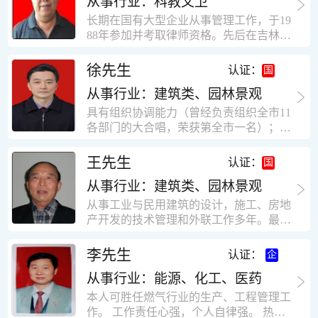
从事行业：科教文卫
统、远程抄表系统等相关系统主流产品，
米，砖混结构，皮带运输走廊一个，框架
有较强的售前技术支持能力，并具有较丰
长期在国有大型企业从事管理工作，于19
结构长185米，高5.2米的框架结构。1991
富的设备调试经验； 能独立完成系统集成
88年参加并考取律师资格。先后在吉林油
年调入新乡市新营建筑公司历任：七里三
项目售前的方案设计； 具有丰富的团队组
田律师事务所（吉林石力律师事务所）、
中项目部技术负责人；河南省新乡市七里
建与扩充经验，并具备教育训练能力；
辽宁华夏律师事务所和辽宁鑫诺律师事务
徐先生
营乡刘庄火力发电厂项目经理，该项目有
认证：
所执业。王律师在数十年的执业经历中，
主厂房一栋4000平方，锅炉房一个，600
从事行业：建筑类、园林景观
多次与美国、英国、香港、北京、深圳等
平方装配式工业厂房，焦作市林果住宅小
地的律师共同办理法律事务。 对民商事的
具有组织协调能力（曾经负责组织全市11
区项目经理，该项目有住宅楼9栋6层砖混
诉讼和非诉讼的合同纠纷、劳动纠纷、债
各部门的大合唱，荣获第全市一名）；知
结构，总建筑面积36000平方米。2004年
务纠纷、房地产纠纷和土地纠纷等案件，
识较全面（涉及经济、机械、土建、会计
到广东工作历任，广州市宏业金基监理有
对刑事案件、仲裁案件都颇有造诣。尤其
等领域）；实际工作能力强，且经验丰
限公司专业监理工程师，广东重工监理有
王先生
认证：
擅长处理涉及公司管理、企业改制，资产
富。
限公司任专业监理工程师，监督的工程
收购重组等法律业务。王律师有多篇学术
从事行业：建筑类、园林景观
有：广东东莞市花润雪花啤酒厂二期扩建
论文在省部级会议和刊物上发表。数十年
工程，该工程有钢结构工业厂房2栋，每
从事工业与民用建筑的设计，施工、房地
的执业经历中，王律师经办了数百起诉讼
栋9000平方米。东莞市新世纪花苑，该工
产开发的技术管理和外联工作多年。最大
和非诉讼案件，取得了较好的经济效益和
程有住宅楼2栋一栋29层，地下2层停车
顶目为濮阳绿城花园一期完成50万平米，
社会效益。 严细认真和勤勉尽责是王福营
场；一栋17层。2栋总面积32000平方米，
最高26层。基础理论和专业技术知识功底
李先生
认证：
律师一贯的工作作风；法律第一和当事人
框架结构。南奥园金州商业步行街等工
深厚，能熟练从事复杂技术工程的设计与
合法权益第一，忠诚和敬业是王福营律师
程。30年的工作经验积累，使自己能适应
从事行业：能源、化工、医药
计算工作，有丰富的大中型工程项目的施
的永恒的追求。
建筑行业的多种工作岗位。
工技术经验。知识广博，设计、施工、予
本人可胜任燃气行业的生产、工程管理工
决算、资产评估等都有较深造诣。曾独立
作。 工作责任心强，个人自律强。 热爱