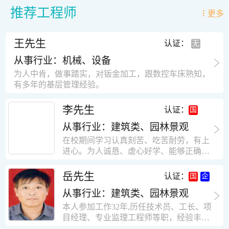
推荐工程师
更多
王先生
认证：
从事行业：机械、设备
为人中肯，做事踏实，对钣金加工，跟数控车床熟知，
有多年的基层管理经验。
李先生
认证：
从事行业：建筑类、园林景观
在校期间学习认真刻苦、吃苦耐劳，有上
进心。为人诚恳、虚心好学、能够正确对
待、处理生活及工作中遇到的各种困难，
思想积极上进，接受能力和独立能力强，
岳先生
认证：
有很强的团队精神和集体荣誉感。做事认
从事行业：建筑类、园林景观
真负责，有很强的责任心。秉承山大扎
实、厚重的学风。为人正直、诚信、稳
本人参加工作32年,历任技术员、工长、项
重。有强烈的上进心、事业心。有很强的
目经理、专业监理工程师等职，经验丰
对环境的适应能力，可以很快融入集体。
富，知识面广，能独立完成施工组织设