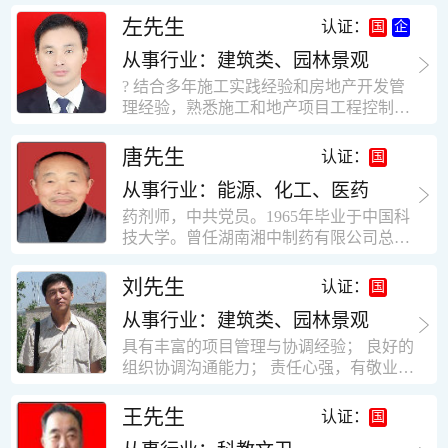
工作学习认真踏实，能够吃苦耐劳，责任
计，工程经济技术分析，能适应建筑行业
左先生
认证：
心强。 性格外向、开朗，有良好的人
各种岗位，组织协调能力强，技术全面，
际关系和一定的组织能力。做事认真负
从事行业：建筑类、园林景观
适用工地管理． 本人1978年高中毕业，同
责、积极肯干。我有信心在今后的工作岗
年参加工作，至今已在建筑行业工作了30
? 结合多年施工实践经验和房地产开发管
位上发挥自己的才能!积极的人生观，在我
年。从1978年进入本县建筑公司学徒开始
理经验，熟悉施工和地产项目工程控制要
的字典中没有“放弃”，始终坚信只要努力
历任技术员、工长、项目技术负责人、项
点； ? 熟悉地产开发流程，有敏锐的市场
没有什么不可以。做事认真负责，具有较
目经理、专业监理工程师等职。 管理过许
意识，丰富的经营理念和管理手段，能独
唐先生
认证：
快掌握一种新事物的能力。我的格言：也
多各种结构的工业及民用建筑。1984年至
立处理各种工程技术问题；具有较强的沟
许我不是最好的，但我会做得更好。知识
1986年就职于新疆乌鲁木齐铁路局劳动服
从事行业：能源、化工、医药
通协调能力和组织管理能力； ? 近十多年
面广泛，头脑灵活，思维开阔敏捷，极富
务公司建筑三工区任技术员。参于管理的
的房地产方面工作经验，现任职江苏雨润
药剂师，中共党员。1965年毕业于中国科
创新精神。
项目有：职工居乐部游艺楼，4000平方，
农产品集团南昌公司副总经理兼工程总工
技大学。曾任湖南湘中制药有限公司总工
砖混结构。职工电教楼，8000平方，框架
程师。 ? 有高度的敬业精神和团队合作意
程师。湖南省精密分析仪器协会业务委
结构。幼儿园办公楼，砖混结构，3000平
识，能够合理高效的做好企业内部管理和
员、理事。高级工程师，执业药师，中国
刘先生
认证：
方。1987至1981988年爱聘于郑州市荥阳
人员结构调整；具有大型工程及房地产公
药学会高级会员。享受国务院津贴专家。
第二建筑公司，任郑州市天然气公司基地
司管理经验，以及公关的能力和商务谈判
从事行业：建筑类、园林景观
丙戊酸镁缓释片及其制备工艺国家发明专
建设项目施工员。该项目有15层办公楼及
能力。 ? 自认为是个有良好职业道德、有
利人。
具有丰富的项目管理与协调经验； 良好的
裙楼一栋8000平方。框架结构。住宅楼4
责任心、有敬业精神，能承受巨大工作压
组织协调沟通能力； 责任心强，有敬业创
栋16000平方，6层砖混结构。1989年至19
力的职业经理人！……
新精神； 熟悉可视非可视楼宇对讲系统、
90任该公司河南省济源特种钢厂项目部技
闭路电视监控系统、防盗报警系统、门禁
王先生
认证：
术负责人，该项目为水泥生产线，该项目
一卡通系统、停车场管理系统、巡更系
有圆形连体熟料仓12，每个直径9米高41