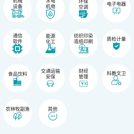
机械
水电
环保
电子电器
设备
机电
空调
纺织印染
通信
能源
质检计量
造纸印刷
软件
化工
交通运输
财经
科教文卫
食品饮料
安保
管理
农林牧副渔
其他