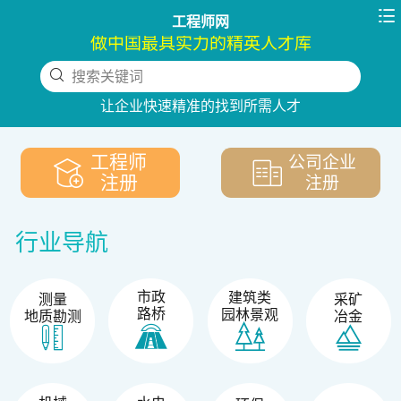

工程师网
做中国最具实力的精英人才库
搜索关键词
下拉刷新
让企业快速精准的找到所需人才
工程师
公司企业
注册
注册
行业导航
市政
建筑类
测量
采矿
路桥
园林景观
地质勘测
冶金